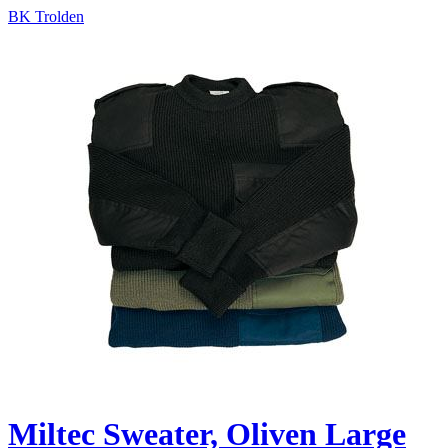
BK Trolden
Miltec Sweater, Oliven Large