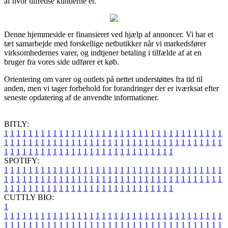
af hvor tilfredse kunderne er.
Denne hjemmeside er finansieret ved hjælp af annoncer. Vi har et
tæt samarbejde med forskellige netbutikker når vi markedsfører
virksomhedernes varer, og indtjener betaling i tilfælde af at en
bruger fra vores side udfører et køb.
Orientering om varer og outlets på nettet understøttes fra tid til
anden, men vi tager forbehold for forandringer der er iværksat efter
seneste opdatering af de anvendte informationer.
BITLY:
1
1
1
1
1
1
1
1
1
1
1
1
1
1
1
1
1
1
1
1
1
1
1
1
1
1
1
1
1
1
1
1
1
1
1
1
1
1
1
1
1
1
1
1
1
1
1
1
1
1
1
1
1
1
1
1
1
1
1
1
1
1
1
1
1
1
1
1
1
1
1
1
1
1
1
1
1
1
1
1
1
1
1
1
1
1
1
1
1
1
1
1
1
1
1
1
1
1
1
1
SPOTIFY:
1
1
1
1
1
1
1
1
1
1
1
1
1
1
1
1
1
1
1
1
1
1
1
1
1
1
1
1
1
1
1
1
1
1
1
1
1
1
1
1
1
1
1
1
1
1
1
1
1
1
1
1
1
1
1
1
1
1
1
1
1
1
1
1
1
1
1
1
1
1
1
1
1
1
1
1
1
1
1
1
1
1
1
1
1
1
1
1
1
1
1
1
1
1
1
1
1
1
1
1
CUTTLY BIO:
1
1
1
1
1
1
1
1
1
1
1
1
1
1
1
1
1
1
1
1
1
1
1
1
1
1
1
1
1
1
1
1
1
1
1
1
1
1
1
1
1
1
1
1
1
1
1
1
1
1
1
1
1
1
1
1
1
1
1
1
1
1
1
1
1
1
1
1
1
1
1
1
1