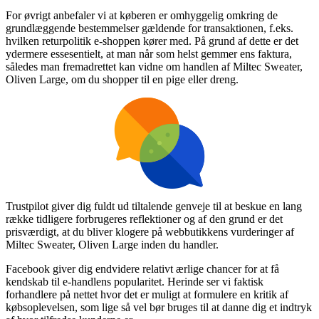
For øvrigt anbefaler vi at køberen er omhyggelig omkring de
grundlæggende bestemmelser gældende for transaktionen, f.eks.
hvilken returpolitik e-shoppen kører med. På grund af dette er det
ydermere essesentielt, at man når som helst gemmer ens faktura,
således man fremadrettet kan vidne om handlen af Miltec Sweater,
Oliven Large, om du shopper til en pige eller dreng.
Trustpilot giver dig fuldt ud tiltalende genveje til at beskue en lang
række tidligere forbrugeres reflektioner og af den grund er det
prisværdigt, at du bliver klogere på webbutikkens vurderinger af
Miltec Sweater, Oliven Large inden du handler.
Facebook giver dig endvidere relativt ærlige chancer for at få
kendskab til e-handlens popularitet. Herinde ser vi faktisk
forhandlere på nettet hvor det er muligt at formulere en kritik af
købsoplevelsen, som lige så vel bør bruges til at danne dig et indtryk