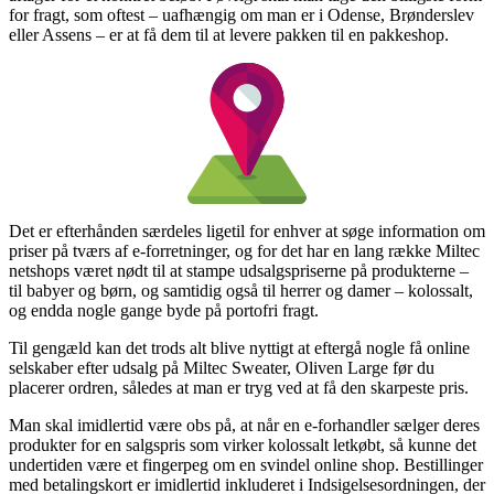
for fragt, som oftest – uafhængig om man er i Odense, Brønderslev
eller Assens – er at få dem til at levere pakken til en pakkeshop.
Det er efterhånden særdeles ligetil for enhver at søge information om
priser på tværs af e-forretninger, og for det har en lang række Miltec
netshops været nødt til at stampe udsalgspriserne på produkterne –
til babyer og børn, og samtidig også til herrer og damer – kolossalt,
og endda nogle gange byde på portofri fragt.
Til gengæld kan det trods alt blive nyttigt at eftergå nogle få online
selskaber efter udsalg på Miltec Sweater, Oliven Large før du
placerer ordren, således at man er tryg ved at få den skarpeste pris.
Man skal imidlertid være obs på, at når en e-forhandler sælger deres
produkter for en salgspris som virker kolossalt letkøbt, så kunne det
undertiden være et fingerpeg om en svindel online shop. Bestillinger
med betalingskort er imidlertid inkluderet i Indsigelsesordningen, der