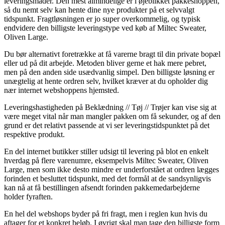
leveringsmåder. Den mest almindelige er i øjeblikket pakkeshoppen,
så du nemt selv kan hente dine nye produkter på et selvvalgt
tidspunkt. Fragtløsningen er jo super overkommelig, og typisk
endvidere den billigste leveringstype ved køb af Miltec Sweater,
Oliven Large.
Du bør alternativt foretrække at få varerne bragt til din private bopæl
eller ud på dit arbejde. Metoden bliver gerne et hak mere pebret,
men på den anden side usædvanlig simpel. Den billigste løsning er
unægtelig at hente ordren selv, hvilket kræver at du opholder dig
nær internet webshoppens hjemsted.
Leveringshastigheden på Beklædning // Tøj // Trøjer kan vise sig at
være meget vital når man mangler pakken om få sekunder, og af den
grund er det relativt passende at vi ser leveringstidspunktet på det
respektive produkt.
En del internet butikker stiller udsigt til levering på blot en enkelt
hverdag på flere varenumre, eksempelvis Miltec Sweater, Oliven
Large, men som ikke desto mindre er underforstået at ordren lægges
forinden et besluttet tidspunkt, med det formål at de sandsynligvis
kan nå at få bestillingen afsendt forinden pakkemedarbejderne
holder fyraften.
En hel del webshops byder på fri fragt, men i reglen kun hvis du
aftager for et konkret beløb. I øvrigt skal man tage den billigste form