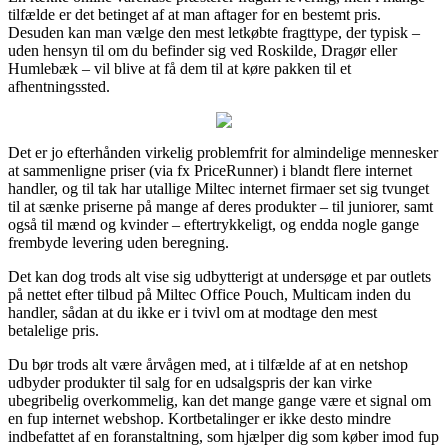
tilfælde er det betinget af at man aftager for en bestemt pris.
Desuden kan man vælge den mest letkøbte fragttype, der typisk –
uden hensyn til om du befinder sig ved Roskilde, Dragør eller
Humlebæk – vil blive at få dem til at køre pakken til et
afhentningssted.
Det er jo efterhånden virkelig problemfrit for almindelige mennesker
at sammenligne priser (via fx PriceRunner) i blandt flere internet
handler, og til tak har utallige Miltec internet firmaer set sig tvunget
til at sænke priserne på mange af deres produkter – til juniorer, samt
også til mænd og kvinder – eftertrykkeligt, og endda nogle gange
frembyde levering uden beregning.
Det kan dog trods alt vise sig udbytterigt at undersøge et par outlets
på nettet efter tilbud på Miltec Office Pouch, Multicam inden du
handler, sådan at du ikke er i tvivl om at modtage den mest
betalelige pris.
Du bør trods alt være årvågen med, at i tilfælde af at en netshop
udbyder produkter til salg for en udsalgspris der kan virke
ubegribelig overkommelig, kan det mange gange være et signal om
en fup internet webshop. Kortbetalinger er ikke desto mindre
indbefattet af en foranstaltning, som hjælper dig som køber imod fup