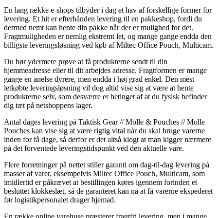
En lang række e-shops tilbyder i dag et hav af forskellige former for
levering. Et hit er efterhånden levering til en pakkeshop, fordi du
dermed nemt kan hente din pakke når der er mulighed for det.
Fragtmuligheden er nemlig ekstremt let, og mange gange endda den
billigste leveringsløsning ved køb af Miltec Office Pouch, Multicam.
Du bør ydermere prøve at få produkterne sendt til din
hjemmeadresse eller til dit arbejdes adresse. Fragtformen er mange
gange en anelse dyrere, men endda i høj grad enkel. Den mest
letkøbte leveringsløsning vil dog altid vise sig at være at hente
produkterne selv, som desværre er betinget af at du fysisk befinder
dig tæt på netshoppens lager.
Antal dages levering på Taktisk Gear // Molle & Pouches // Molle
Pouches kan vise sig at være rigtig vital når du skal bruge varerne
inden for få dage, så derfor er det altså klogt at man kigger nærmere
på det forventede leveringstidspunkt ved den aktuelle vare.
Flere forretninger på nettet stiller garanti om dag-til-dag levering på
masser af varer, eksempelvis Miltec Office Pouch, Multicam, som
imidlertid er påkrævet at bestillingen køres igennem forinden et
besluttet klokkeslæt, så de garanteret kan nå at få varerne ekspederet
før logistikpersonalet drager hjemad.
En række online varehuse præsterer fragtfri levering, men i mange