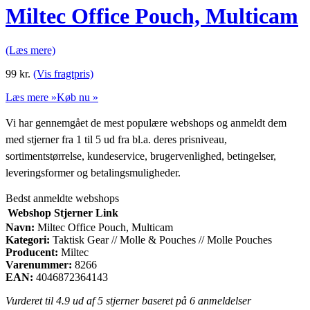
Miltec Office Pouch, Multicam
(Læs mere)
99
kr.
(Vis fragtpris)
Læs mere »
Køb nu »
Vi har gennemgået de mest populære webshops og anmeldt dem
med stjerner fra 1 til 5 ud fra bl.a. deres prisniveau,
sortimentstørrelse, kundeservice, brugervenlighed, betingelser,
leveringsformer og betalingsmuligheder.
Bedst anmeldte webshops
Webshop
Stjerner
Link
Navn:
Miltec Office Pouch, Multicam
Kategori:
Taktisk Gear // Molle & Pouches // Molle Pouches
Producent:
Miltec
Varenummer:
8266
EAN:
4046872364143
Vurderet til
4.9
ud af 5 stjerner baseret på
6
anmeldelser