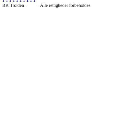
1
1
1
1
1
1
1
1
1
1
BK Trolden -
Blog
- Alle rettigheder forbeholdes