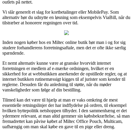
outlets på nettet.
Vi slår generelt et slag for kortbetalinger eller MobilePay. Som
alternativ bør du udnytte en løsning som eksempelvis ViaBill, når du
tilstræber at honorere regningen over tid.
Inden nogen køber hos en Miltec online butik bør man i og for sig
studere forhandlerens forretningsaftale, men det er ofte ikke særlig
spændende.
Et nemt alternativ kunne være at granske hvorvidt internet
forretningen er medlem af e-mærke ordningen, hvilket er en
sikkerhed for at webbutikken anerkender de opstillede regler, og at
internet butikken rutinemæssigt kigges til af jurister som kender til
reglerne. Desuden får du anledning til støtte, når du møder
vanskeligheder som følge af din bestilling.
Tilmed kan det være til hjælp at man er vaks omkring de mest
essentielle retningslinjer der har indflydelse på ordren, til eksempel
hvilken byttepolitik netshoppen tilbyder. I den sammenhæng er det
ydermere relevant, at man altid gemmer sin købsbekræftelse, så man
fremadrettet kan påvise købet af Miltec Office Pouch, Multicam,
uafhængig om man skal købe en gave til en pige eller dreng.