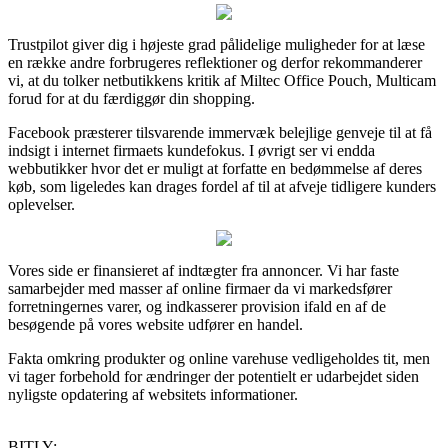
Trustpilot giver dig i højeste grad pålidelige muligheder for at læse
en række andre forbrugeres reflektioner og derfor rekommanderer
vi, at du tolker netbutikkens kritik af Miltec Office Pouch, Multicam
forud for at du færdiggør din shopping.
Facebook præsterer tilsvarende immervæk belejlige genveje til at få
indsigt i internet firmaets kundefokus. I øvrigt ser vi endda
webbutikker hvor det er muligt at forfatte en bedømmelse af deres
køb, som ligeledes kan drages fordel af til at afveje tidligere kunders
oplevelser.
Vores side er finansieret af indtægter fra annoncer. Vi har faste
samarbejder med masser af online firmaer da vi markedsfører
forretningernes varer, og indkasserer provision ifald en af de
besøgende på vores website udfører en handel.
Fakta omkring produkter og online varehuse vedligeholdes tit, men
vi tager forbehold for ændringer der potentielt er udarbejdet siden
nyligste opdatering af websitets informationer.
BITLY: