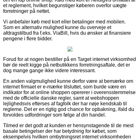
et reglement, hvilket begunstiger køberen overfor uægte
forretninger på nettet.
Vi anbefaler køb med kort eller betalinger med mobilen.
Som en alternativ mulighed kunne du overveje et
afdragstilbud fra f.eks. ViaBill, hvis du ønsker at finansiere
pengene i flere bidder.
Forud for at nogen bestiller på en Target internet virksomhed
bør de reelt kigge på netbutikkens forretningsaftale, det er
dog mange gange ikke videre interessant.
En anden valgmulighed kunne derfor være at bemærke om
internet firmaet er e-mærke tilsluttet, som burde være en
indikator for at online shoppen opererer i overensstemmelse
med de officielle danske regler, samt at webshoppen
lejlighedsvis efterses af fagfolk der har nøje kendskab til
reglerne. Det er en rigtig god chance for opbakning, ifald du
forvoldes udfordringer som følge af din handel.
Tilmed er det godt at kunden er hensynstagende til de mest
basale betingelser der har betydning for købet, som
eksempelvis hvilken ombytningsret internet virksomheden