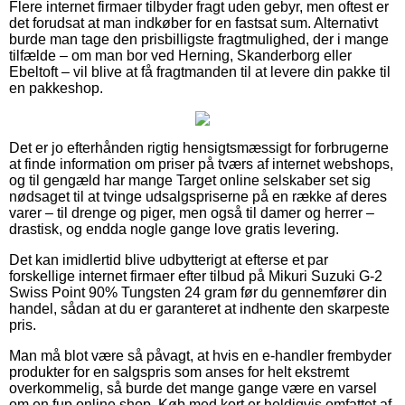
Flere internet firmaer tilbyder fragt uden gebyr, men oftest er
det forudsat at man indkøber for en fastsat sum. Alternativt
burde man tage den prisbilligste fragtmulighed, der i mange
tilfælde – om man bor ved Herning, Skanderborg eller
Ebeltoft – vil blive at få fragtmanden til at levere din pakke til
en pakkeshop.
Det er jo efterhånden rigtig hensigtsmæssigt for forbrugerne
at finde information om priser på tværs af internet webshops,
og til gengæld har mange Target online selskaber set sig
nødsaget til at tvinge udsalgspriserne på en række af deres
varer – til drenge og piger, men også til damer og herrer –
drastisk, og endda nogle gange love gratis levering.
Det kan imidlertid blive udbytterigt at efterse et par
forskellige internet firmaer efter tilbud på Mikuri Suzuki G-2
Swiss Point 90% Tungsten 24 gram før du gennemfører din
handel, sådan at du er garanteret at indhente den skarpeste
pris.
Man må blot være så påvagt, at hvis en e-handler frembyder
produkter for en salgspris som anses for helt ekstremt
overkommelig, så burde det mange gange være en varsel
om en fup online shop. Køb med kort er heldigvis omfattet af