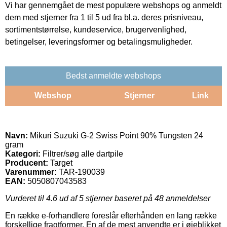
Vi har gennemgået de mest populære webshops og anmeldt
dem med stjerner fra 1 til 5 ud fra bl.a. deres prisniveau,
sortimentstørrelse, kundeservice, brugervenlighed,
betingelser, leveringsformer og betalingsmuligheder.
Bedst anmeldte webshops
Webshop
Stjerner
Link
Navn:
Mikuri Suzuki G-2 Swiss Point 90% Tungsten 24
gram
Kategori:
Filtrer/søg alle dartpile
Producent:
Target
Varenummer:
TAR-190039
EAN:
5050807043583
Vurderet til
4.6
ud af 5 stjerner baseret på
48
anmeldelser
En række e-forhandlere foreslår efterhånden en lang række
forskellige fragtformer. En af de mest anvendte er i øjeblikket