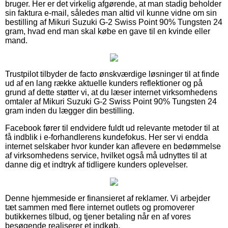
bruger. Her er det virkelig afgørende, at man stadig beholder
sin faktura e-mail, således man altid vil kunne vidne om sin
bestilling af Mikuri Suzuki G-2 Swiss Point 90% Tungsten 24
gram, hvad end man skal købe en gave til en kvinde eller
mand.
Trustpilot tilbyder de facto ønskværdige løsninger til at finde
ud af en lang række aktuelle kunders reflektioner og på
grund af dette støtter vi, at du læser internet virksomhedens
omtaler af Mikuri Suzuki G-2 Swiss Point 90% Tungsten 24
gram inden du lægger din bestilling.
Facebook fører til endvidere fuldt ud relevante metoder til at
få indblik i e-forhandlerens kundefokus. Her ser vi endda
internet selskaber hvor kunder kan aflevere en bedømmelse
af virksomhedens service, hvilket også må udnyttes til at
danne dig et indtryk af tidligere kunders oplevelser.
Denne hjemmeside er finansieret af reklamer. Vi arbejder
tæt sammen med flere internet outlets og promoverer
butikkernes tilbud, og tjener betaling når en af vores
besøgende realiserer et indkøb.