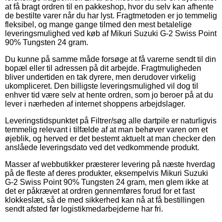
at få bragt ordren til en pakkeshop, hvor du selv kan afhente
de bestilte varer når du har lyst. Fragtmetoden er jo temmelig
fleksibel, og mange gange tilmed den mest betalelige
leveringsmulighed ved køb af Mikuri Suzuki G-2 Swiss Point
90% Tungsten 24 gram.
Du kunne på samme måde forsøge at få varerne sendt til din
bopæl eller til adressen på dit arbejde. Fragtmuligheden
bliver undertiden en tak dyrere, men derudover virkelig
ukompliceret. Den billigste leveringsmulighed vil dog til
enhver tid være selv at hente ordren, som jo beroer på at du
lever i nærheden af internet shoppens arbejdslager.
Leveringstidspunktet på Filtrer/søg alle dartpile er naturligvis
temmelig relevant i tilfælde af at man behøver varen om et
øjeblik, og herved er det bestemt aktuelt at man checker den
anslåede leveringsdato ved det vedkommende produkt.
Masser af webbutikker præsterer levering på næste hverdag
på de fleste af deres produkter, eksempelvis Mikuri Suzuki
G-2 Swiss Point 90% Tungsten 24 gram, men glem ikke at
det er påkrævet at ordren gennemføres forud for et fast
klokkeslæt, så de med sikkerhed kan nå at få bestillingen
sendt afsted før logistikmedarbejderne har fri.