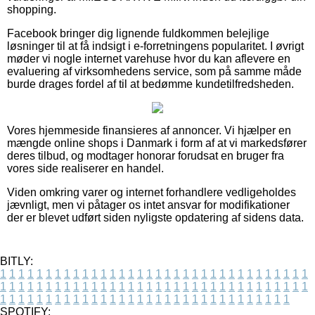
shopping.
Facebook bringer dig lignende fuldkommen belejlige
løsninger til at få indsigt i e-forretningens popularitet. I øvrigt
møder vi nogle internet varehuse hvor du kan aflevere en
evaluering af virksomhedens service, som på samme måde
burde drages fordel af til at bedømme kundetilfredsheden.
Vores hjemmeside finansieres af annoncer. Vi hjælper en
mængde online shops i Danmark i form af at vi markedsfører
deres tilbud, og modtager honorar forudsat en bruger fra
vores side realiserer en handel.
Viden omkring varer og internet forhandlere vedligeholdes
jævnligt, men vi påtager os intet ansvar for modifikationer
der er blevet udført siden nyligste opdatering af sidens data.
BITLY:
1
1
1
1
1
1
1
1
1
1
1
1
1
1
1
1
1
1
1
1
1
1
1
1
1
1
1
1
1
1
1
1
1
1
1
1
1
1
1
1
1
1
1
1
1
1
1
1
1
1
1
1
1
1
1
1
1
1
1
1
1
1
1
1
1
1
1
1
1
1
1
1
1
1
1
1
1
1
1
1
1
1
1
1
1
1
1
1
1
1
1
1
1
1
1
1
1
1
1
1
SPOTIFY: