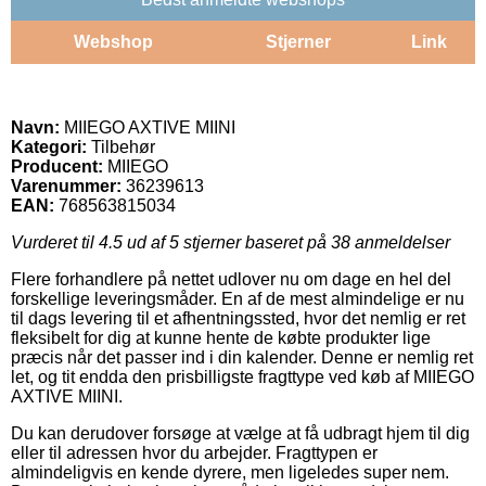
Webshop
Stjerner
Link
Navn:
MIIEGO AXTIVE MIINI
Kategori:
Tilbehør
Producent:
MIIEGO
Varenummer:
36239613
EAN:
768563815034
Vurderet til
4.5
ud af 5 stjerner baseret på
38
anmeldelser
Flere forhandlere på nettet udlover nu om dage en hel del
forskellige leveringsmåder. En af de mest almindelige er nu
til dags levering til et afhentningssted, hvor det nemlig er ret
fleksibelt for dig at kunne hente de købte produkter lige
præcis når det passer ind i din kalender. Denne er nemlig ret
let, og tit endda den prisbilligste fragttype ved køb af MIIEGO
AXTIVE MIINI.
Du kan derudover forsøge at vælge at få udbragt hjem til dig
eller til adressen hvor du arbejder. Fragttypen er
almindeligvis en kende dyrere, men ligeledes super nem.