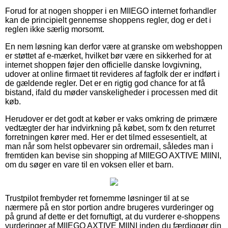
Forud for at nogen shopper i en MIIEGO internet forhandler
kan de principielt gennemse shoppens regler, dog er det i
reglen ikke særlig morsomt.
En nem løsning kan derfor være at granske om webshoppen
er støttet af e-mærket, hvilket bør være en sikkerhed for at
internet shoppen føjer den officielle danske lovgivning,
udover at online firmaet tit revideres af fagfolk der er indført i
de gældende regler. Det er en rigtig god chance for at få
bistand, ifald du møder vanskeligheder i processen med dit
køb.
Herudover er det godt at køber er vaks omkring de primære
vedtægter der har indvirkning på købet, som fx den returret
forretningen kører med. Her er det tilmed essesentielt, at
man når som helst opbevarer sin ordremail, således man i
fremtiden kan bevise sin shopping af MIIEGO AXTIVE MIINI,
om du søger en vare til en voksen eller et barn.
Trustpilot frembyder ret fornemme løsninger til at se
nærmere på en stor portion andre brugeres vurderinger og
på grund af dette er det fornuftigt, at du vurderer e-shoppens
vurderinger af MIIEGO AXTIVE MIINI inden du færdiggør din