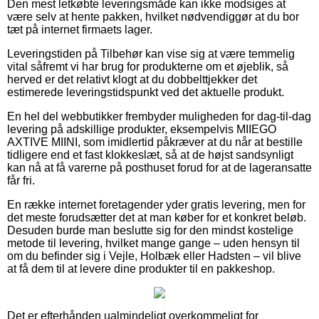
Den mest letkøbte leveringsmåde kan ikke modsiges at
være selv at hente pakken, hvilket nødvendiggør at du bor
tæt på internet firmaets lager.
Leveringstiden på Tilbehør kan vise sig at være temmelig
vital såfremt vi har brug for produkterne om et øjeblik, så
herved er det relativt klogt at du dobbelttjekker det
estimerede leveringstidspunkt ved det aktuelle produkt.
En hel del webbutikker frembyder muligheden for dag-til-dag
levering på adskillige produkter, eksempelvis MIIEGO
AXTIVE MIINI, som imidlertid påkræver at du når at bestille
tidligere end et fast klokkeslæt, så at de højst sandsynligt
kan nå at få varerne på posthuset forud for at de lageransatte
får fri.
En række internet foretagender yder gratis levering, men for
det meste forudsætter det at man køber for et konkret beløb.
Desuden burde man beslutte sig for den mindst kostelige
metode til levering, hvilket mange gange – uden hensyn til
om du befinder sig i Vejle, Holbæk eller Hadsten – vil blive
at få dem til at levere dine produkter til en pakkeshop.
Det er efterhånden ualmindeligt overkommeligt for