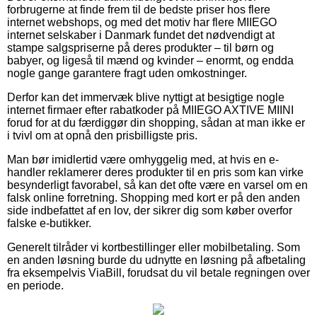
forbrugerne at finde frem til de bedste priser hos flere
internet webshops, og med det motiv har flere MIIEGO
internet selskaber i Danmark fundet det nødvendigt at
stampe salgspriserne på deres produkter – til børn og
babyer, og ligeså til mænd og kvinder – enormt, og endda
nogle gange garantere fragt uden omkostninger.
Derfor kan det immervæk blive nyttigt at besigtige nogle
internet firmaer efter rabatkoder på MIIEGO AXTIVE MIINI
forud for at du færdiggør din shopping, sådan at man ikke er
i tvivl om at opnå den prisbilligste pris.
Man bør imidlertid være omhyggelig med, at hvis en e-
handler reklamerer deres produkter til en pris som kan virke
besynderligt favorabel, så kan det ofte være en varsel om en
falsk online forretning. Shopping med kort er på den anden
side indbefattet af en lov, der sikrer dig som køber overfor
falske e-butikker.
Generelt tilråder vi kortbestillinger eller mobilbetaling. Som
en anden løsning burde du udnytte en løsning på afbetaling
fra eksempelvis ViaBill, forudsat du vil betale regningen over
en periode.