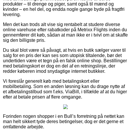
produkter – til drenge og piger, samt også til mænd og
kvinder – en hel del, og endda nogle gange byde på fragtfri
levering.
Men det kan trods alt vise sig rentabelt at studere diverse
online varehuse efter rabatkoder på Metrixx Flights inden du
gennemfører dit køb, sådan at man ikke er i tvivl om at skaffe
sig den billigste pris.
Du skal blot være så påvagt, at hvis en butik sælger varer til
salg for en pris der kan ses som utopisk tiltalende, bør det
undertiden være et tegn på en falsk online shop. Bestillinger
med betalingskort er dog en del af en retningslinje, der
redder køberen imod snydagtige internet butikker.
Vi foreslår generelt køb med betalingskort eller
mobilbetaling. Som en anden løsning kan du drage nytte af
et afbetalingstilbud som f.eks. ViaBill, i tilfælde af at du higer
efter at betale prisen af flere omgange.
Forinden nogen shopper i en Bull’s forretning på nettet kan
man helt sikkert tyde deres betingelser, dog er det gerne et
omfattende arbejde.