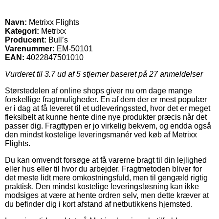
Navn:
Metrixx Flights
Kategori:
Metrixx
Producent:
Bull’s
Varenummer:
EM-50101
EAN:
4022847501010
Vurderet til
3.7
ud af 5 stjerner baseret på
27
anmeldelser
Størstedelen af online shops giver nu om dage mange
forskellige fragtmuligheder. En af dem der er mest populær
er i dag at få leveret til et udleveringssted, hvor det er meget
fleksibelt at kunne hente dine nye produkter præcis når det
passer dig. Fragttypen er jo virkelig bekvem, og endda også
den mindst kostelige leveringsmanér ved køb af Metrixx
Flights.
Du kan omvendt forsøge at få varerne bragt til din lejlighed
eller hus eller til hvor du arbejder. Fragtmetoden bliver for
det meste lidt mere omkostningsfuld, men til gengæld rigtig
praktisk. Den mindst kostelige leveringsløsning kan ikke
modsiges at være at hente ordren selv, men dette kræver at
du befinder dig i kort afstand af netbutikkens hjemsted.