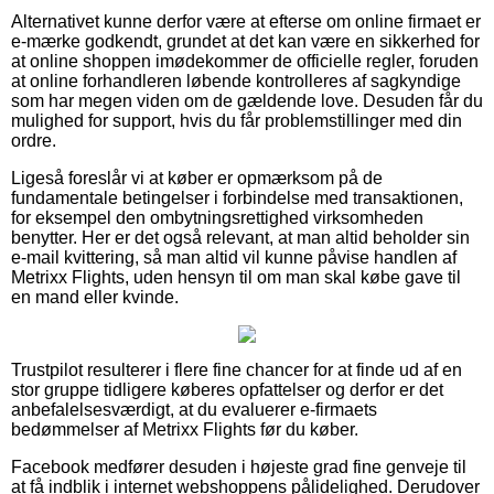
Alternativet kunne derfor være at efterse om online firmaet er
e-mærke godkendt, grundet at det kan være en sikkerhed for
at online shoppen imødekommer de officielle regler, foruden
at online forhandleren løbende kontrolleres af sagkyndige
som har megen viden om de gældende love. Desuden får du
mulighed for support, hvis du får problemstillinger med din
ordre.
Ligeså foreslår vi at køber er opmærksom på de
fundamentale betingelser i forbindelse med transaktionen,
for eksempel den ombytningsrettighed virksomheden
benytter. Her er det også relevant, at man altid beholder sin
e-mail kvittering, så man altid vil kunne påvise handlen af
Metrixx Flights, uden hensyn til om man skal købe gave til
en mand eller kvinde.
Trustpilot resulterer i flere fine chancer for at finde ud af en
stor gruppe tidligere køberes opfattelser og derfor er det
anbefalelsesværdigt, at du evaluerer e-firmaets
bedømmelser af Metrixx Flights før du køber.
Facebook medfører desuden i højeste grad fine genveje til
at få indblik i internet webshoppens pålidelighed. Derudover