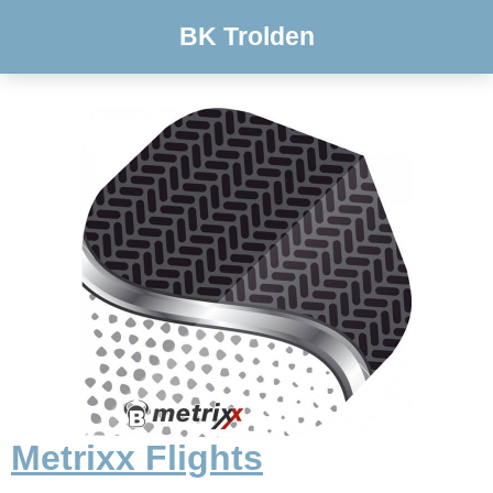
BK Trolden
Metrixx Flights