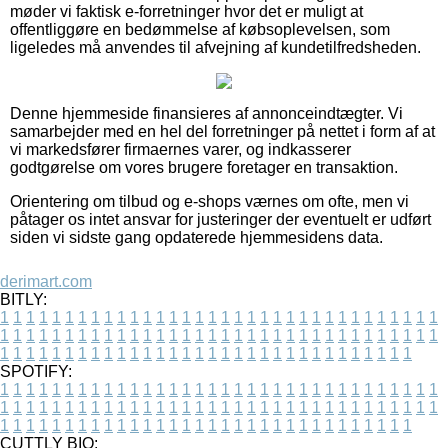
møder vi faktisk e-forretninger hvor det er muligt at
offentliggøre en bedømmelse af købsoplevelsen, som
ligeledes må anvendes til afvejning af kundetilfredsheden.
Denne hjemmeside finansieres af annonceindtægter. Vi
samarbejder med en hel del forretninger på nettet i form af at
vi markedsfører firmaernes varer, og indkasserer
godtgørelse om vores brugere foretager en transaktion.
Orientering om tilbud og e-shops værnes om ofte, men vi
påtager os intet ansvar for justeringer der eventuelt er udført
siden vi sidste gang opdaterede hjemmesidens data.
derimart.com
BITLY:
1
1
1
1
1
1
1
1
1
1
1
1
1
1
1
1
1
1
1
1
1
1
1
1
1
1
1
1
1
1
1
1
1
1
1
1
1
1
1
1
1
1
1
1
1
1
1
1
1
1
1
1
1
1
1
1
1
1
1
1
1
1
1
1
1
1
1
1
1
1
1
1
1
1
1
1
1
1
1
1
1
1
1
1
1
1
1
1
1
1
1
1
1
1
1
1
1
1
1
1
SPOTIFY:
1
1
1
1
1
1
1
1
1
1
1
1
1
1
1
1
1
1
1
1
1
1
1
1
1
1
1
1
1
1
1
1
1
1
1
1
1
1
1
1
1
1
1
1
1
1
1
1
1
1
1
1
1
1
1
1
1
1
1
1
1
1
1
1
1
1
1
1
1
1
1
1
1
1
1
1
1
1
1
1
1
1
1
1
1
1
1
1
1
1
1
1
1
1
1
1
1
1
1
1
CUTTLY BIO: