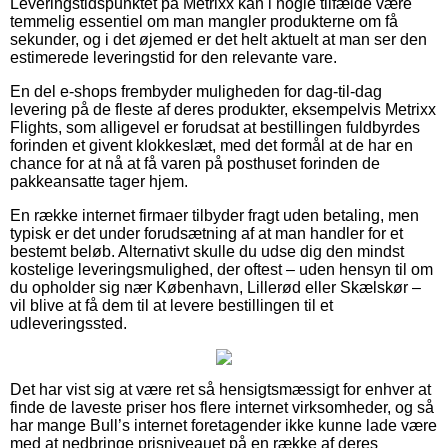
Leveringstidspunktet på Metrixx kan i nogle tilfælde være
temmelig essentiel om man mangler produkterne om få
sekunder, og i det øjemed er det helt aktuelt at man ser den
estimerede leveringstid for den relevante vare.
En del e-shops frembyder muligheden for dag-til-dag
levering på de fleste af deres produkter, eksempelvis Metrixx
Flights, som alligevel er forudsat at bestillingen fuldbyrdes
forinden et givent klokkeslæt, med det formål at de har en
chance for at nå at få varen på posthuset forinden de
pakkeansatte tager hjem.
En række internet firmaer tilbyder fragt uden betaling, men
typisk er det under forudsætning af at man handler for et
bestemt beløb. Alternativt skulle du udse dig den mindst
kostelige leveringsmulighed, der oftest – uden hensyn til om
du opholder sig nær København, Lillerød eller Skælskør –
vil blive at få dem til at levere bestillingen til et
udleveringssted.
Det har vist sig at være ret så hensigtsmæssigt for enhver at
finde de laveste priser hos flere internet virksomheder, og så
har mange Bull’s internet foretagender ikke kunne lade være
med at nedbringe prisniveauet på en række af deres