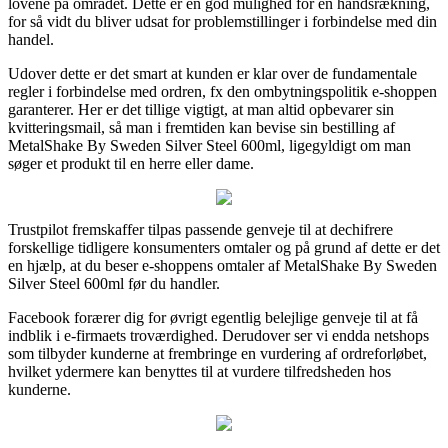
lovene på området. Dette er en god mulighed for en håndsrækning,
for så vidt du bliver udsat for problemstillinger i forbindelse med din
handel.
Udover dette er det smart at kunden er klar over de fundamentale
regler i forbindelse med ordren, fx den ombytningspolitik e-shoppen
garanterer. Her er det tillige vigtigt, at man altid opbevarer sin
kvitteringsmail, så man i fremtiden kan bevise sin bestilling af
MetalShake By Sweden Silver Steel 600ml, ligegyldigt om man
søger et produkt til en herre eller dame.
Trustpilot fremskaffer tilpas passende genveje til at dechifrere
forskellige tidligere konsumenters omtaler og på grund af dette er det
en hjælp, at du beser e-shoppens omtaler af MetalShake By Sweden
Silver Steel 600ml før du handler.
Facebook forærer dig for øvrigt egentlig belejlige genveje til at få
indblik i e-firmaets troværdighed. Derudover ser vi endda netshops
som tilbyder kunderne at frembringe en vurdering af ordreforløbet,
hvilket ydermere kan benyttes til at vurdere tilfredsheden hos
kunderne.