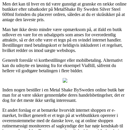
Men det kan til hver en tid være gunstigt at granske en række online
butikker efter rabatkoder på MetalShake By Sweden Silver Steel
600ml forinden du placerer ordren, således at du er skråsikker på at
antage den laveste pris.
Man bør ikke desto mindre være opmærksom på, at ifald en butik
udlover en vare for en udsalgspris som anses for overordentlig
attraktiv, så er det ofte være et tegn på en svindel internet handler.
Bestillinger med betalingskort er heldigvis inkluderet i et regelsæt,
hvilket redder os imod uægte webshops.
Generelt foreslår vi kortbestillinger eller mobilbetaling. Alternativt
kan du udnytte en løsning fra for eksempel ViaBill, såfremt du
hellere vil godtgøre betalingen i flere bidder.
Inden nogen bestiller i en Metal Shake BySweden online butik bør
man for at være sikker gennemløbe deres handelsbetingelser, det er
dog for det meste ikke særlig interessant.
Et andet forslag er at bemærke hvorvidt internet shoppen er e-
mærket, hvilket generelt er et tegn på at webbutikken opererer i
overensstemmelse med de danske love, og at online shoppen
rutinemæssigt monitoreres af sagkyndige der har nøje kendskab til