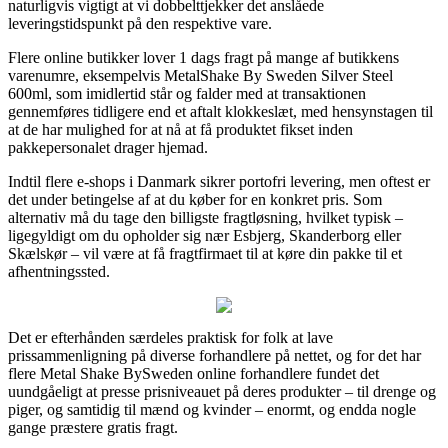
naturligvis vigtigt at vi dobbelttjekker det anslåede
leveringstidspunkt på den respektive vare.
Flere online butikker lover 1 dags fragt på mange af butikkens
varenumre, eksempelvis MetalShake By Sweden Silver Steel
600ml, som imidlertid står og falder med at transaktionen
gennemføres tidligere end et aftalt klokkeslæt, med hensynstagen til
at de har mulighed for at nå at få produktet fikset inden
pakkepersonalet drager hjemad.
Indtil flere e-shops i Danmark sikrer portofri levering, men oftest er
det under betingelse af at du køber for en konkret pris. Som
alternativ må du tage den billigste fragtløsning, hvilket typisk –
ligegyldigt om du opholder sig nær Esbjerg, Skanderborg eller
Skælskør – vil være at få fragtfirmaet til at køre din pakke til et
afhentningssted.
Det er efterhånden særdeles praktisk for folk at lave
prissammenligning på diverse forhandlere på nettet, og for det har
flere Metal Shake BySweden online forhandlere fundet det
uundgåeligt at presse prisniveauet på deres produkter – til drenge og
piger, og samtidig til mænd og kvinder – enormt, og endda nogle
gange præstere gratis fragt.