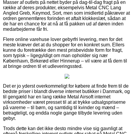
Masser af outlets på nettet byder på dag-til-dag fragt på en
række af deres produkter, eksempelvis Metal CNC Lang
Angled Greb, Keymod, Sort, men som imidlertid påkræver at
ordren gennemføres forinden et aftalt klokkeslæt, sådan at
de har en chance for at nå at få pakken ud af døren inden
medarbejderne får fri.
Flere online varehuse lover gebyrfri levering, men for det
meste kræver det at du shopper for en konkret sum. Ellers
kunne du foretrække den mest prisbevidste form for fragt,
som typisk – ligegyldigt om man opholder sig nær
København, Birkerød eller Hinnerup – vil være at få dem til
at bringe ordren til et udleveringssted.
Det er jo yderst overkommeligt for købere at finde frem til de
bedste priser i blandt diverse internet butikker i Danmark, og
til gengæld har en lang række Metal Airsoft internet
virksomheder været presset til at at trykke udsalgspriserne
på varerne – til børn, og samtidig til kvinder og mænd –
betragteligt, og endda nogle gange tilbyde levering uden
gebyr.
Trods dette kan det ikke desto mindre vise sig gavnligt at
eftergå forskellige internet outlets efter rabat på Metal CNC