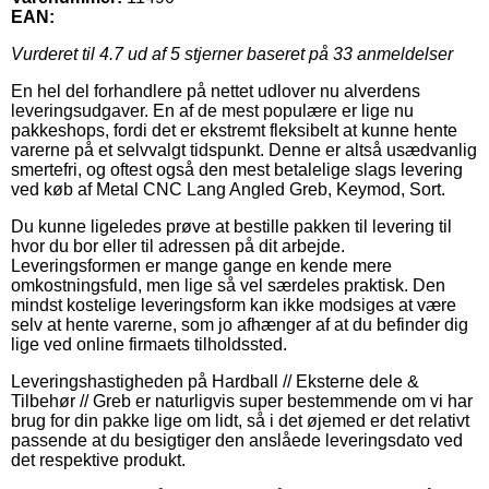
EAN:
Vurderet til
4.7
ud af 5 stjerner baseret på
33
anmeldelser
En hel del forhandlere på nettet udlover nu alverdens
leveringsudgaver. En af de mest populære er lige nu
pakkeshops, fordi det er ekstremt fleksibelt at kunne hente
varerne på et selvvalgt tidspunkt. Denne er altså usædvanlig
smertefri, og oftest også den mest betalelige slags levering
ved køb af Metal CNC Lang Angled Greb, Keymod, Sort.
Du kunne ligeledes prøve at bestille pakken til levering til
hvor du bor eller til adressen på dit arbejde.
Leveringsformen er mange gange en kende mere
omkostningsfuld, men lige så vel særdeles praktisk. Den
mindst kostelige leveringsform kan ikke modsiges at være
selv at hente varerne, som jo afhænger af at du befinder dig
lige ved online firmaets tilholdssted.
Leveringshastigheden på Hardball // Eksterne dele &
Tilbehør // Greb er naturligvis super bestemmende om vi har
brug for din pakke lige om lidt, så i det øjemed er det relativt
passende at du besigtiger den anslåede leveringsdato ved
det respektive produkt.