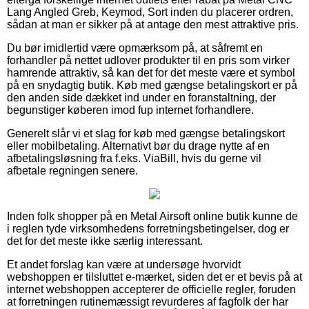
Lang Angled Greb, Keymod, Sort inden du placerer ordren,
sådan at man er sikker på at antage den mest attraktive pris.
Du bør imidlertid være opmærksom på, at såfremt en
forhandler på nettet udlover produkter til en pris som virker
hamrende attraktiv, så kan det for det meste være et symbol
på en snydagtig butik. Køb med gængse betalingskort er på
den anden side dækket ind under en foranstaltning, der
begunstiger køberen imod fup internet forhandlere.
Generelt slår vi et slag for køb med gængse betalingskort
eller mobilbetaling. Alternativt bør du drage nytte af en
afbetalingsløsning fra f.eks. ViaBill, hvis du gerne vil
afbetale regningen senere.
Inden folk shopper på en Metal Airsoft online butik kunne de
i reglen tyde virksomhedens forretningsbetingelser, dog er
det for det meste ikke særlig interessant.
Et andet forslag kan være at undersøge hvorvidt
webshoppen er tilsluttet e-mærket, siden det er et bevis på at
internet webshoppen accepterer de officielle regler, foruden
at forretningen rutinemæssigt revurderes af fagfolk der har