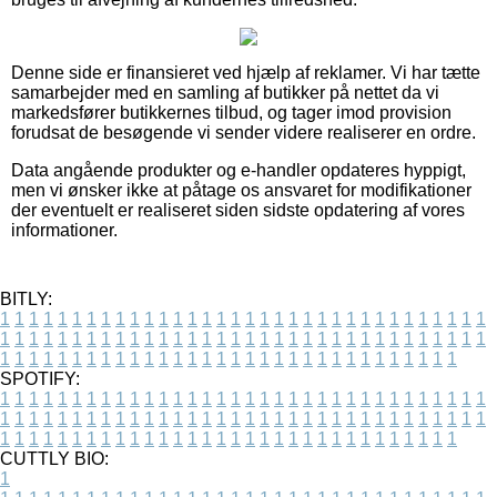
Denne side er finansieret ved hjælp af reklamer. Vi har tætte
samarbejder med en samling af butikker på nettet da vi
markedsfører butikkernes tilbud, og tager imod provision
forudsat de besøgende vi sender videre realiserer en ordre.
Data angående produkter og e-handler opdateres hyppigt,
men vi ønsker ikke at påtage os ansvaret for modifikationer
der eventuelt er realiseret siden sidste opdatering af vores
informationer.
BITLY:
1
1
1
1
1
1
1
1
1
1
1
1
1
1
1
1
1
1
1
1
1
1
1
1
1
1
1
1
1
1
1
1
1
1
1
1
1
1
1
1
1
1
1
1
1
1
1
1
1
1
1
1
1
1
1
1
1
1
1
1
1
1
1
1
1
1
1
1
1
1
1
1
1
1
1
1
1
1
1
1
1
1
1
1
1
1
1
1
1
1
1
1
1
1
1
1
1
1
1
1
SPOTIFY:
1
1
1
1
1
1
1
1
1
1
1
1
1
1
1
1
1
1
1
1
1
1
1
1
1
1
1
1
1
1
1
1
1
1
1
1
1
1
1
1
1
1
1
1
1
1
1
1
1
1
1
1
1
1
1
1
1
1
1
1
1
1
1
1
1
1
1
1
1
1
1
1
1
1
1
1
1
1
1
1
1
1
1
1
1
1
1
1
1
1
1
1
1
1
1
1
1
1
1
1
CUTTLY BIO:
1