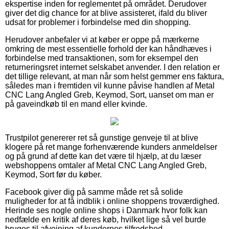
ekspertise inden for reglementet på området. Derudover
giver det dig chance for at blive assisteret, ifald du bliver
udsat for problemer i forbindelse med din shopping.
Herudover anbefaler vi at køber er oppe på mærkerne
omkring de mest essentielle forhold der kan håndhæves i
forbindelse med transaktionen, som for eksempel den
returneringsret internet selskabet anvender. I den relation er
det tillige relevant, at man når som helst gemmer ens faktura,
således man i fremtiden vil kunne påvise handlen af Metal
CNC Lang Angled Greb, Keymod, Sort, uanset om man er
på gaveindkøb til en mand eller kvinde.
Trustpilot genererer ret så gunstige genveje til at blive
klogere på ret mange forhenværende kunders anmeldelser
og på grund af dette kan det være til hjælp, at du læser
webshoppens omtaler af Metal CNC Lang Angled Greb,
Keymod, Sort før du køber.
Facebook giver dig på samme måde ret så solide
muligheder for at få indblik i online shoppens troværdighed.
Herinde ses nogle online shops i Danmark hvor folk kan
nedfælde en kritik af deres køb, hvilket lige så vel burde
bruges til afvejning af kundernes tilfredshed.