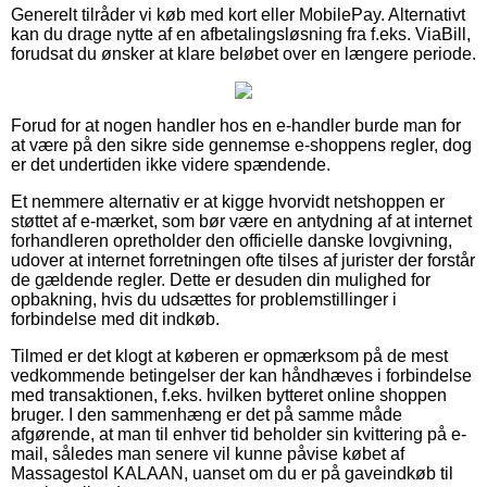
Generelt tilråder vi køb med kort eller MobilePay. Alternativt
kan du drage nytte af en afbetalingsløsning fra f.eks. ViaBill,
forudsat du ønsker at klare beløbet over en længere periode.
Forud for at nogen handler hos en e-handler burde man for
at være på den sikre side gennemse e-shoppens regler, dog
er det undertiden ikke videre spændende.
Et nemmere alternativ er at kigge hvorvidt netshoppen er
støttet af e-mærket, som bør være en antydning af at internet
forhandleren opretholder den officielle danske lovgivning,
udover at internet forretningen ofte tilses af jurister der forstår
de gældende regler. Dette er desuden din mulighed for
opbakning, hvis du udsættes for problemstillinger i
forbindelse med dit indkøb.
Tilmed er det klogt at køberen er opmærksom på de mest
vedkommende betingelser der kan håndhæves i forbindelse
med transaktionen, f.eks. hvilken bytteret online shoppen
bruger. I den sammenhæng er det på samme måde
afgørende, at man til enhver tid beholder sin kvittering på e-
mail, således man senere vil kunne påvise købet af
Massagestol KALAAN, uanset om du er på gaveindkøb til