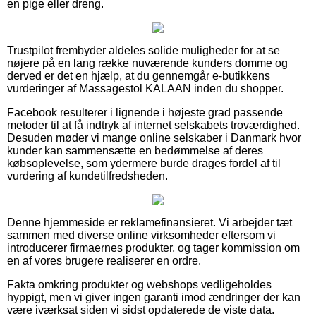
en pige eller dreng.
Trustpilot frembyder aldeles solide muligheder for at se
nøjere på en lang række nuværende kunders domme og
derved er det en hjælp, at du gennemgår e-butikkens
vurderinger af Massagestol KALAAN inden du shopper.
Facebook resulterer i lignende i højeste grad passende
metoder til at få indtryk af internet selskabets troværdighed.
Desuden møder vi mange online selskaber i Danmark hvor
kunder kan sammensætte en bedømmelse af deres
købsoplevelse, som ydermere burde drages fordel af til
vurdering af kundetilfredsheden.
Denne hjemmeside er reklamefinansieret. Vi arbejder tæt
sammen med diverse online virksomheder eftersom vi
introducerer firmaernes produkter, og tager kommission om
en af vores brugere realiserer en ordre.
Fakta omkring produkter og webshops vedligeholdes
hyppigt, men vi giver ingen garanti imod ændringer der kan
være iværksat siden vi sidst opdaterede de viste data.