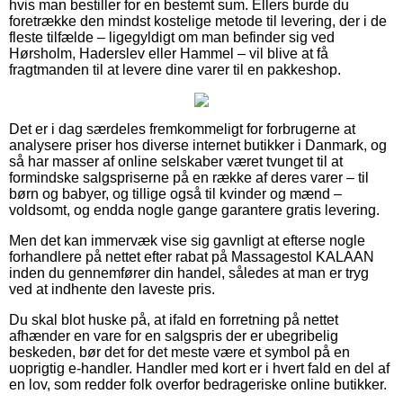
hvis man bestiller for en bestemt sum. Ellers burde du
foretrække den mindst kostelige metode til levering, der i de
fleste tilfælde – ligegyldigt om man befinder sig ved
Hørsholm, Haderslev eller Hammel – vil blive at få
fragtmanden til at levere dine varer til en pakkeshop.
Det er i dag særdeles fremkommeligt for forbrugerne at
analysere priser hos diverse internet butikker i Danmark, og
så har masser af online selskaber været tvunget til at
formindske salgspriserne på en række af deres varer – til
børn og babyer, og tillige også til kvinder og mænd –
voldsomt, og endda nogle gange garantere gratis levering.
Men det kan immervæk vise sig gavnligt at efterse nogle
forhandlere på nettet efter rabat på Massagestol KALAAN
inden du gennemfører din handel, således at man er tryg
ved at indhente den laveste pris.
Du skal blot huske på, at ifald en forretning på nettet
afhænder en vare for en salgspris der er ubegribelig
beskeden, bør det for det meste være et symbol på en
uoprigtig e-handler. Handler med kort er i hvert fald en del af
en lov, som redder folk overfor bedrageriske online butikker.