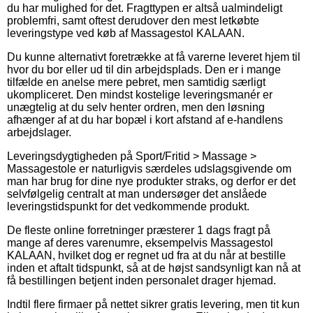
du har mulighed for det. Fragttypen er altså ualmindeligt
problemfri, samt oftest derudover den mest letkøbte
leveringstype ved køb af Massagestol KALAAN.
Du kunne alternativt foretrække at få varerne leveret hjem til
hvor du bor eller ud til din arbejdsplads. Den er i mange
tilfælde en anelse mere pebret, men samtidig særligt
ukompliceret. Den mindst kostelige leveringsmanér er
unægtelig at du selv henter ordren, men den løsning
afhænger af at du har bopæl i kort afstand af e-handlens
arbejdslager.
Leveringsdygtigheden på Sport/Fritid > Massage >
Massagestole er naturligvis særdeles udslagsgivende om
man har brug for dine nye produkter straks, og derfor er det
selvfølgelig centralt at man undersøger det anslåede
leveringstidspunkt for det vedkommende produkt.
De fleste online forretninger præsterer 1 dags fragt på
mange af deres varenumre, eksempelvis Massagestol
KALAAN, hvilket dog er regnet ud fra at du når at bestille
inden et aftalt tidspunkt, så at de højst sandsynligt kan nå at
få bestillingen betjent inden personalet drager hjemad.
Indtil flere firmaer på nettet sikrer gratis levering, men tit kun