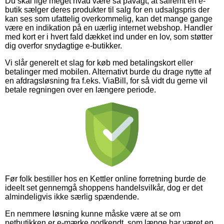
Du skal lige meget hvad være så påvagt, at såfremt en e-
butik sælger deres produkter til salg for en udsalgspris der
kan ses som ufattelig overkommelig, kan det mange gange
være en indikation på en uærlig internet webshop. Handler
med kort er i hvert fald dækket ind under en lov, som støtter
dig overfor snydagtige e-butikker.
Vi slår generelt et slag for køb med betalingskort eller
betalinger med mobilen. Alternativt burde du drage nytte af
en afdragsløsning fra f.eks. ViaBill, for så vidt du gerne vil
betale regningen over en længere periode.
Før folk bestiller hos en Kettler online forretning burde de
ideelt set gennemgå shoppens handelsvilkår, dog er det
almindeligvis ikke særlig spændende.
En nemmere løsning kunne måske være at se om
netbutikken er e-mærke godkendt, som længe har været en