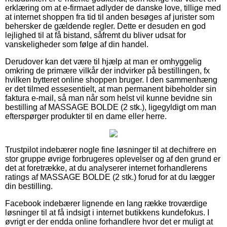
erklæring om at e-firmaet adlyder de danske love, tillige med
at internet shoppen fra tid til anden besøges af jurister som
behersker de gældende regler. Dette er desuden en god
lejlighed til at få bistand, såfremt du bliver udsat for
vanskeligheder som følge af din handel.
Derudover kan det være til hjælp at man er omhyggelig
omkring de primære vilkår der indvirker på bestillingen, fx
hvilken bytteret online shoppen bruger. I den sammenhæng
er det tilmed essesentielt, at man permanent bibeholder sin
faktura e-mail, så man når som helst vil kunne bevidne sin
bestilling af MASSAGE BOLDE (2 stk.), ligegyldigt om man
efterspørger produkter til en dame eller herre.
Trustpilot indebærer nogle fine løsninger til at dechifrere en
stor gruppe øvrige forbrugeres oplevelser og af den grund er
det at foretrække, at du analyserer internet forhandlerens
ratings af MASSAGE BOLDE (2 stk.) forud for at du lægger
din bestilling.
Facebook indebærer lignende en lang række troværdige
løsninger til at få indsigt i internet butikkens kundefokus. I
øvrigt er der endda online forhandlere hvor det er muligt at