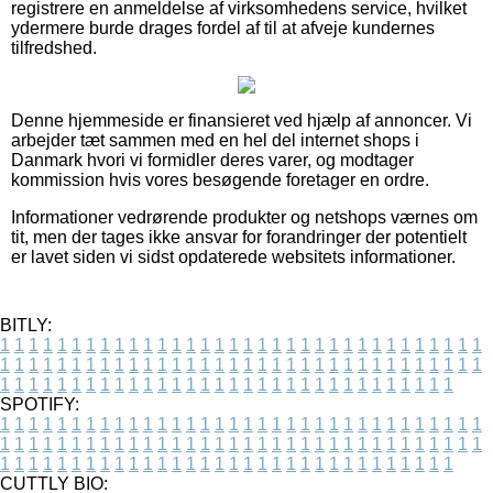
registrere en anmeldelse af virksomhedens service, hvilket
ydermere burde drages fordel af til at afveje kundernes
tilfredshed.
Denne hjemmeside er finansieret ved hjælp af annoncer. Vi
arbejder tæt sammen med en hel del internet shops i
Danmark hvori vi formidler deres varer, og modtager
kommission hvis vores besøgende foretager en ordre.
Informationer vedrørende produkter og netshops værnes om
tit, men der tages ikke ansvar for forandringer der potentielt
er lavet siden vi sidst opdaterede websitets informationer.
BITLY:
1
1
1
1
1
1
1
1
1
1
1
1
1
1
1
1
1
1
1
1
1
1
1
1
1
1
1
1
1
1
1
1
1
1
1
1
1
1
1
1
1
1
1
1
1
1
1
1
1
1
1
1
1
1
1
1
1
1
1
1
1
1
1
1
1
1
1
1
1
1
1
1
1
1
1
1
1
1
1
1
1
1
1
1
1
1
1
1
1
1
1
1
1
1
1
1
1
1
1
1
SPOTIFY:
1
1
1
1
1
1
1
1
1
1
1
1
1
1
1
1
1
1
1
1
1
1
1
1
1
1
1
1
1
1
1
1
1
1
1
1
1
1
1
1
1
1
1
1
1
1
1
1
1
1
1
1
1
1
1
1
1
1
1
1
1
1
1
1
1
1
1
1
1
1
1
1
1
1
1
1
1
1
1
1
1
1
1
1
1
1
1
1
1
1
1
1
1
1
1
1
1
1
1
1
CUTTLY BIO: