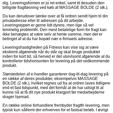
dig. Leveringsformen er jo ret enkel, samt tit desuden den
billigste fragtløsning ved køb af MASSAGE BOLDE (2 stk.).
Du kan derudover tænke over at få ordren sendt hjem til din
privatadresse eller til adressen på dit arbejde.
Leveringstypen er gerne lidt dyrere, men lige så vel
temmelig problemfri. Den mest betalelige form for fragt kan
ikke benægtes at være selv at hente varerne, men det er
betinget af at du har bopæl nær e-firmaets adresse.
Leveringshastigheden på Fitness kan vise sig at være
ekstremt afgørende når du står og skal bruge produktet
inden for kort tid, så herved er det utvivlsomt afgørende at du
kontrollerer tidshorisonten for levering på det vedkommende
produkt.
Størstedelen af e-handler garanterer dag-til-dag levering på
en række af deres produkter, eksempelvis MASSAGE
BOLDE (2 stk.), hvilket regnes ud fra at ordren laves tidligere
end et fast tidspunkt, med det formål at de har udsigt til at
kunne nå at få dit nye produkt klargjort før medarbejderne
drager hjemad.
En række online forhandlere frembyder fragtfri levering, men
typisk kun såfremt der erhverves for et fastsat beløb. I øvrigt