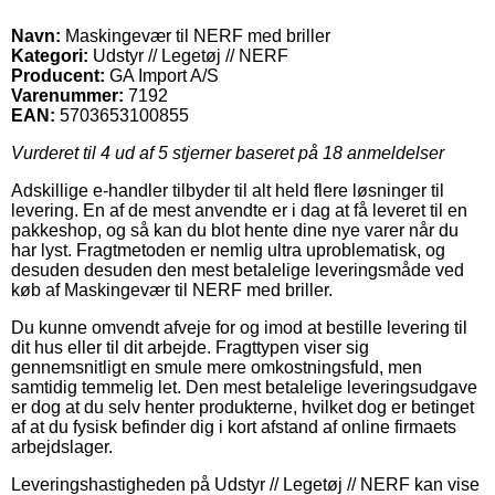
Navn:
Maskingevær til NERF med briller
Kategori:
Udstyr // Legetøj // NERF
Producent:
GA Import A/S
Varenummer:
7192
EAN:
5703653100855
Vurderet til
4
ud af 5 stjerner baseret på
18
anmeldelser
Adskillige e-handler tilbyder til alt held flere løsninger til
levering. En af de mest anvendte er i dag at få leveret til en
pakkeshop, og så kan du blot hente dine nye varer når du
har lyst. Fragtmetoden er nemlig ultra uproblematisk, og
desuden desuden den mest betalelige leveringsmåde ved
køb af Maskingevær til NERF med briller.
Du kunne omvendt afveje for og imod at bestille levering til
dit hus eller til dit arbejde. Fragttypen viser sig
gennemsnitligt en smule mere omkostningsfuld, men
samtidig temmelig let. Den mest betalelige leveringsudgave
er dog at du selv henter produkterne, hvilket dog er betinget
af at du fysisk befinder dig i kort afstand af online firmaets
arbejdslager.
Leveringshastigheden på Udstyr // Legetøj // NERF kan vise