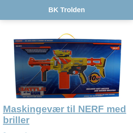
BK Trolden
Maskingevær til NERF med
briller