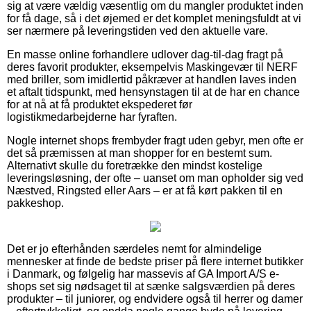
sig at være vældig væsentlig om du mangler produktet inden
for få dage, så i det øjemed er det komplet meningsfuldt at vi
ser nærmere på leveringstiden ved den aktuelle vare.
En masse online forhandlere udlover dag-til-dag fragt på
deres favorit produkter, eksempelvis Maskingevær til NERF
med briller, som imidlertid påkræver at handlen laves inden
et aftalt tidspunkt, med hensynstagen til at de har en chance
for at nå at få produktet ekspederet før
logistikmedarbejderne har fyraften.
Nogle internet shops frembyder fragt uden gebyr, men ofte er
det så præmissen at man shopper for en bestemt sum.
Alternativt skulle du foretrække den mindst kostelige
leveringsløsning, der ofte – uanset om man opholder sig ved
Næstved, Ringsted eller Aars – er at få kørt pakken til en
pakkeshop.
Det er jo efterhånden særdeles nemt for almindelige
mennesker at finde de bedste priser på flere internet butikker
i Danmark, og følgelig har massevis af GA Import A/S e-
shops set sig nødsaget til at sænke salgsværdien på deres
produkter – til juniorer, og endvidere også til herrer og damer