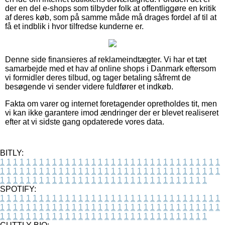
der en del e-shops som tilbyder folk at offentliggøre en kritik
af deres køb, som på samme måde må drages fordel af til at
få et indblik i hvor tilfredse kunderne er.
Denne side finansieres af reklameindtægter. Vi har et tæt
samarbejde med et hav af online shops i Danmark eftersom
vi formidler deres tilbud, og tager betaling såfremt de
besøgende vi sender videre fuldfører et indkøb.
Fakta om varer og internet foretagender opretholdes tit, men
vi kan ikke garantere imod ændringer der er blevet realiseret
efter at vi sidste gang opdaterede vores data.
BITLY:
1
1
1
1
1
1
1
1
1
1
1
1
1
1
1
1
1
1
1
1
1
1
1
1
1
1
1
1
1
1
1
1
1
1
1
1
1
1
1
1
1
1
1
1
1
1
1
1
1
1
1
1
1
1
1
1
1
1
1
1
1
1
1
1
1
1
1
1
1
1
1
1
1
1
1
1
1
1
1
1
1
1
1
1
1
1
1
1
1
1
1
1
1
1
1
1
1
1
1
1
SPOTIFY:
1
1
1
1
1
1
1
1
1
1
1
1
1
1
1
1
1
1
1
1
1
1
1
1
1
1
1
1
1
1
1
1
1
1
1
1
1
1
1
1
1
1
1
1
1
1
1
1
1
1
1
1
1
1
1
1
1
1
1
1
1
1
1
1
1
1
1
1
1
1
1
1
1
1
1
1
1
1
1
1
1
1
1
1
1
1
1
1
1
1
1
1
1
1
1
1
1
1
1
1