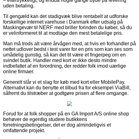
– eftertrykkeligt, og endda nogle gange byde på levering
uden betaling.
Til gengæld kan det stadigvæk blive rentabelt at udforske
forskellige internet varehuse i Danmark efter udsalg på
Maskingevær til NERF med briller forinden du køber, så du
er velinformeret til at modtage den mest betalelige pris.
Man må trods alt være årvågen med, at hvis en forhandler på
nettet udlover bedst i test varer for en pris som kan ses som
umådelig gunstig, så kan det tit være et fingerpeg om en
svindel butik. Handler med kort er ikke desto mindre
indbefattet af en forordning, der redder folk imod uærlige
online firmaer.
Generelt slår vi et slag for køb med kort eller MobilePay.
Alternativt kan du benytte et tilbud fra for eksempel ViaBill,
såfremt du tilstræber at godtgøre prisen af flere omgange.
Forud for at folk shopper på en GA Import A/S online shop
behøver de egentlig studere butikkens
forretningsbetingelser, det er dog almindeligvis et
omfattende projekt.