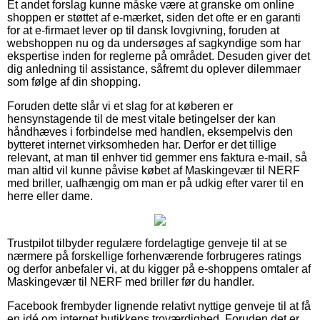
Et andet forslag kunne måske være at granske om online
shoppen er støttet af e-mærket, siden det ofte er en garanti
for at e-firmaet lever op til dansk lovgivning, foruden at
webshoppen nu og da undersøges af sagkyndige som har
ekspertise inden for reglerne på området. Desuden giver det
dig anledning til assistance, såfremt du oplever dilemmaer
som følge af din shopping.
Foruden dette slår vi et slag for at køberen er
hensynstagende til de mest vitale betingelser der kan
håndhæves i forbindelse med handlen, eksempelvis den
bytteret internet virksomheden har. Derfor er det tillige
relevant, at man til enhver tid gemmer ens faktura e-mail, så
man altid vil kunne påvise købet af Maskingevær til NERF
med briller, uafhængig om man er på udkig efter varer til en
herre eller dame.
Trustpilot tilbyder regulære fordelagtige genveje til at se
nærmere på forskellige forhenværende forbrugeres ratings
og derfor anbefaler vi, at du kigger på e-shoppens omtaler af
Maskingevær til NERF med briller før du handler.
Facebook frembyder lignende relativt nyttige genveje til at få
en idé om internet butikkens troværdighed. Foruden det er