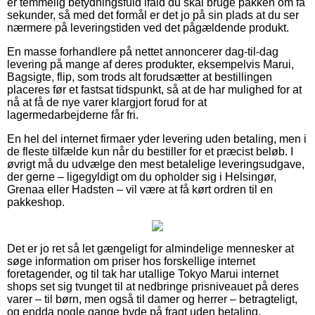
er temmelig betydningsfuld ifald du skal bruge pakken om få
sekunder, så med det formål er det jo på sin plads at du ser
nærmere på leveringstiden ved det pågældende produkt.
En masse forhandlere på nettet annoncerer dag-til-dag
levering på mange af deres produkter, eksempelvis Marui,
Bagsigte, flip, som trods alt forudsætter at bestillingen
placeres før et fastsat tidspunkt, så at de har mulighed for at
nå at få de nye varer klargjort forud for at
lagermedarbejderne får fri.
En hel del internet firmaer yder levering uden betaling, men i
de fleste tilfælde kun når du bestiller for et præcist beløb. I
øvrigt må du udvælge den mest betalelige leveringsudgave,
der gerne – ligegyldigt om du opholder sig i Helsingør,
Grenaa eller Hadsten – vil være at få kørt ordren til en
pakkeshop.
Det er jo ret så let gængeligt for almindelige mennesker at
søge information om priser hos forskellige internet
foretagender, og til tak har utallige Tokyo Marui internet
shops set sig tvunget til at nedbringe prisniveauet på deres
varer – til børn, men også til damer og herrer – betragteligt,
og endda nogle gange byde på fragt uden betaling.