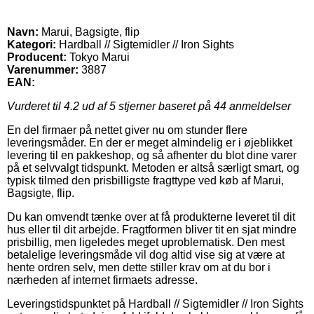
Navn:
Marui, Bagsigte, flip
Kategori:
Hardball // Sigtemidler // Iron Sights
Producent:
Tokyo Marui
Varenummer:
3887
EAN:
Vurderet til
4.2
ud af 5 stjerner baseret på
44
anmeldelser
En del firmaer på nettet giver nu om stunder flere
leveringsmåder. En der er meget almindelig er i øjeblikket
levering til en pakkeshop, og så afhenter du blot dine varer
på et selvvalgt tidspunkt. Metoden er altså særligt smart, og
typisk tilmed den prisbilligste fragttype ved køb af Marui,
Bagsigte, flip.
Du kan omvendt tænke over at få produkterne leveret til dit
hus eller til dit arbejde. Fragtformen bliver tit en sjat mindre
prisbillig, men ligeledes meget uproblematisk. Den mest
betalelige leveringsmåde vil dog altid vise sig at være at
hente ordren selv, men dette stiller krav om at du bor i
nærheden af internet firmaets adresse.
Leveringstidspunktet på Hardball // Sigtemidler // Iron Sights