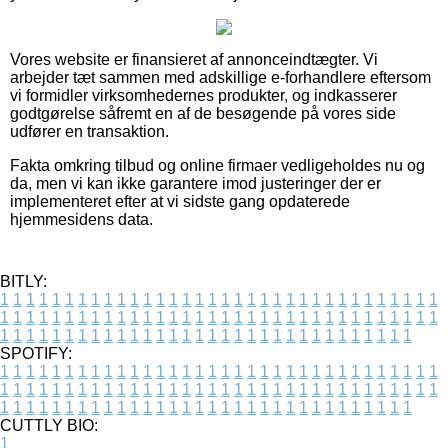
Vores website er finansieret af annonceindtægter. Vi
arbejder tæt sammen med adskillige e-forhandlere eftersom
vi formidler virksomhedernes produkter, og indkasserer
godtgørelse såfremt en af de besøgende på vores side
udfører en transaktion.
Fakta omkring tilbud og online firmaer vedligeholdes nu og
da, men vi kan ikke garantere imod justeringer der er
implementeret efter at vi sidste gang opdaterede
hjemmesidens data.
BITLY:
1
1
1
1
1
1
1
1
1
1
1
1
1
1
1
1
1
1
1
1
1
1
1
1
1
1
1
1
1
1
1
1
1
1
1
1
1
1
1
1
1
1
1
1
1
1
1
1
1
1
1
1
1
1
1
1
1
1
1
1
1
1
1
1
1
1
1
1
1
1
1
1
1
1
1
1
1
1
1
1
1
1
1
1
1
1
1
1
1
1
1
1
1
1
1
1
1
1
1
1
SPOTIFY:
1
1
1
1
1
1
1
1
1
1
1
1
1
1
1
1
1
1
1
1
1
1
1
1
1
1
1
1
1
1
1
1
1
1
1
1
1
1
1
1
1
1
1
1
1
1
1
1
1
1
1
1
1
1
1
1
1
1
1
1
1
1
1
1
1
1
1
1
1
1
1
1
1
1
1
1
1
1
1
1
1
1
1
1
1
1
1
1
1
1
1
1
1
1
1
1
1
1
1
1
CUTTLY BIO:
1