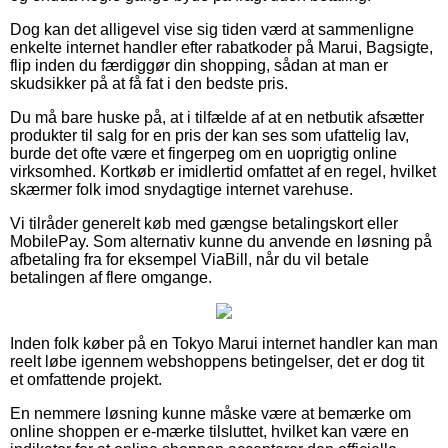
Dog kan det alligevel vise sig tiden værd at sammenligne
enkelte internet handler efter rabatkoder på Marui, Bagsigte,
flip inden du færdiggør din shopping, sådan at man er
skudsikker på at få fat i den bedste pris.
Du må bare huske på, at i tilfælde af at en netbutik afsætter
produkter til salg for en pris der kan ses som ufattelig lav,
burde det ofte være et fingerpeg om en uoprigtig online
virksomhed. Kortkøb er imidlertid omfattet af en regel, hvilket
skærmer folk imod snydagtige internet varehuse.
Vi tilråder generelt køb med gængse betalingskort eller
MobilePay. Som alternativ kunne du anvende en løsning på
afbetaling fra for eksempel ViaBill, når du vil betale
betalingen af flere omgange.
Inden folk køber på en Tokyo Marui internet handler kan man
reelt løbe igennem webshoppens betingelser, det er dog tit
et omfattende projekt.
En nemmere løsning kunne måske være at bemærke om
online shoppen er e-mærke tilsluttet, hvilket kan være en