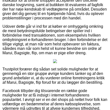
indikator for at online shoppen accepterer den officielle
danske lovgivning, samt at butikken tit evalueres af fagfolk
der har nøje kendskab til vedtægterne på området. Desuden
giver det dig genvej til en hjælpende hånd, hvis du oplever
problemstillinger i processen med din handel.
Udover dette går vi ind for at køber er omhyggelig omkring
de mest betydningsfulde betingelser der spiller ind i
forbindelse med transaktionen, som eksempelvis hvilken
ombytningsret e-forhandleren bruger. I den forbindelse er det
tillige vigtigt, at man når som helst opbevarer sin faktura,
således man når som helst vil kunne bevidne sin ordre af
Marui, Bagsigte, flip, om man er pige eller dreng.
Trustpilot forærer dig sådan set solide muligheder for at
gennemgå en stor gruppe øvrige kunders tanker og af den
grund anbefaler vi, at du vurderer online forretningens kritik
af Marui, Bagsigte, flip forud for at du lægger din bestilling.
Facebook tilbyder dig tilsvarende en række gode
muligheder for at få indsigt i internet forhandlerens
popularitet. I øvrigt ser vi en del shops på nettet hvor folk kan
udfærdige en bedømmelse af deres købsoplevelse, som
ydermere må udnyttes til at afveje kundernes tilfredshed.