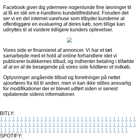
Facebook giver dig ydermere nogenlunde fine løsninger til
at få en idé om e-handlens kundetilfredshed. Foruden det
ser vi en del internet varehuse som tilbyder kunderne at
offentliggøre en evaluering af deres køb, som tillige kan
udnyttes til at vurdere tidligere kunders oplevelser.
Vores side er finansieret af annoncer. Vi har et tæt
samarbejde med et hold af online forhandlere idet vi
publicerer butikkernes tilbud, og indhenter betaling i tilfælde
af at en af de besøgende på vores side fuldfører et indkøb.
Oplysninger angående tilbud og forretninger på nettet
ajourføres fra tid til anden, men vi kan ikke stilles ansvarlig
for modifikationer der er blevet udført siden vi senest
opdaterede sidens informationer.
BITLY:
1
1
1
1
1
1
1
1
1
1
1
1
1
1
1
1
1
1
1
1
1
1
1
1
1
1
1
1
1
1
1
1
1
1
1
1
1
1
1
1
1
1
1
1
1
1
1
1
1
1
1
1
1
1
1
1
1
1
1
1
1
1
1
1
1
1
1
1
1
1
1
1
1
1
1
1
1
1
1
1
1
1
1
1
1
1
1
1
1
1
1
1
1
1
1
1
1
1
1
1
SPOTIFY: