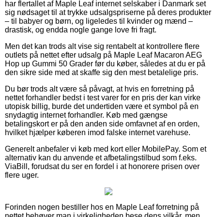
har flertallet af Maple Leaf internet selskaber i Danmark set
sig nødsaget til at trykke udsalgspriserne på deres produkter
– til babyer og børn, og ligeledes til kvinder og mænd –
drastisk, og endda nogle gange love fri fragt.
Men det kan trods alt vise sig rentabelt at kontrollere flere
outlets på nettet efter udsalg på Maple Leaf Macaron AEG
Hop up Gummi 50 Grader før du køber, således at du er på
den sikre side med at skaffe sig den mest betalelige pris.
Du bør trods alt være så påvagt, at hvis en forretning på
nettet forhandler bedst i test varer for en pris der kan virke
utopisk billig, burde det undertiden være et symbol på en
snydagtig internet forhandler. Køb med gængse
betalingskort er på den anden side omfavnet af en orden,
hvilket hjælper køberen imod falske internet varehuse.
Generelt anbefaler vi køb med kort eller MobilePay. Som et
alternativ kan du anvende et afbetalingstilbud som f.eks.
ViaBill, forudsat du ser en fordel i at honorere prisen over
flere uger.
Forinden nogen bestiller hos en Maple Leaf forretning på
nettet behøver man i virkeligheden bese dens vilkår, men