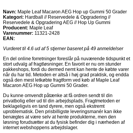
Navn:
Maple Leaf Macaron AEG Hop up Gummi 50 Grader
Kategori:
Hardball // Reservedele & Opgradering //
Reservedele & Opgradering AEG // Hop Up Gummi
Producent:
Maple Leaf
Varenummer:
11321-2428
EAN:
Vurderet til
4.6
ud af 5 stjerner baseret på
49
anmeldelser
En del online forretninger foreslår på nuværende tidspunkt et
stort udvalg af fragtløsninger. En favorit er nu om stunder
pakkeshops, fordi du dermed nemt kan hente de købte varer
når du har tid. Metoden er altså i høj grad praktisk, og endda
også den mest letkøbte fragtform ved køb af Maple Leaf
Macaron AEG Hop up Gummi 50 Grader.
Du kunne omvendt påtænke at få ordren sendt til din
privatbolig eller ud til din arbejdsplads. Fragtmetoden er
beklageligvis en tand dyrere, men også ekstremt
uproblematisk. Den prisbilligste leveringsmanér kan ikke
benægtes at være selv at hente produkterne, men den
løsning forudsætter at du fysisk befinder dig i nærheden af
internet webshoppens arbejdslager.