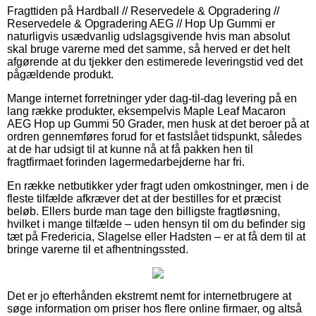
Fragttiden på Hardball // Reservedele & Opgradering //
Reservedele & Opgradering AEG // Hop Up Gummi er
naturligvis usædvanlig udslagsgivende hvis man absolut
skal bruge varerne med det samme, så herved er det helt
afgørende at du tjekker den estimerede leveringstid ved det
pågældende produkt.
Mange internet forretninger yder dag-til-dag levering på en
lang række produkter, eksempelvis Maple Leaf Macaron
AEG Hop up Gummi 50 Grader, men husk at det beroer på at
ordren gennemføres forud for et fastslået tidspunkt, således
at de har udsigt til at kunne nå at få pakken hen til
fragtfirmaet forinden lagermedarbejderne har fri.
En række netbutikker yder fragt uden omkostninger, men i de
fleste tilfælde afkræver det at der bestilles for et præcist
beløb. Ellers burde man tage den billigste fragtløsning,
hvilket i mange tilfælde – uden hensyn til om du befinder sig
tæt på Fredericia, Slagelse eller Hadsten – er at få dem til at
bringe varerne til et afhentningssted.
Det er jo efterhånden ekstremt nemt for internetbrugere at
søge information om priser hos flere online firmaer, og altså