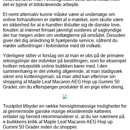
det er typisk et tidskrævende arbejde.
Et nemt alternativ kunne måske være at undersøge om
online forhandleren er støttet af e-mærket, som skulle være
en sikkerhed for at e-handlen tilslutter sig de danske love,
foruden at internet firmaet jævnligt vurderes af sagkyndige
der har megen viden om vedtægterne på området. Desuden
giver det dig anledning til hjælpende service, såfremt du
møder udfordringer i forbindelse med dit indkøb.
Yderligere stiller vi forslag om at man er obs på de primære
retningslinjer der indvirker på bestillingen, som for eksempel
hvilken returpolitik online butikken kører med. I den
sammenhæng er det virkelig afgørende, at man stadigvæk
sikrer ens kvitteringsmail, så man altid kan eftervise sin
shopping af Maple Leaf Macaron AEG Hop up Gummi 50
Grader, om du efterspørger produkter til en pige eller dreng.
Trustpilot tilbyder en række hensigtsmæssige muligheder for
at gennemrode ganske mange eksisterende køberes
omtaler og herved rekommanderer vi, at du ser nærmere på
e-butikkens kritik af Maple Leaf Macaron AEG Hop up
Gummi 50 Grader inden du shopper.