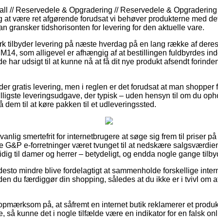
ll // Reservedele & Opgradering // Reservedele & Opgradering 
g at være ret afgørende forudsat vi behøver produkterne med d
man gransker tidshorisonten for levering for den aktuelle vare.
rk tilbyder levering på næste hverdag på en lang række af dere
4, som alligevel er afhængig af at bestillingen fuldbyrdes inde
e har udsigt til at kunne nå at få dit nye produkt afsendt forind
er gratis levering, men i reglen er det forudsat at man shopper 
illigste leveringsudgave, der typisk – uden hensyn til om du oph
få dem til at køre pakken til et udleveringssted.
nlig smertefrit for internetbrugere at søge sig frem til priser på
e G&P e-forretninger været tvunget til at nedskære salgsværdien
dig til damer og herrer – betydeligt, og endda nogle gange tilbyd
desto mindre blive fordelagtigt at sammenholde forskellige interne
n du færdiggør din shopping, således at du ikke er i tvivl om at
opmærksom på, at såfremt en internet butik reklamerer et produk
de, så kunne det i nogle tilfælde være en indikator for en falsk o