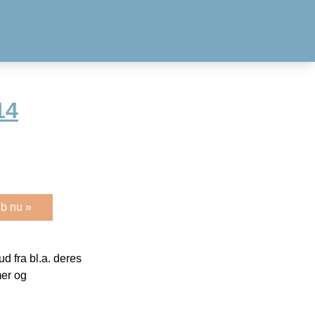
14
b nu »
 fra bl.a. deres
mer og