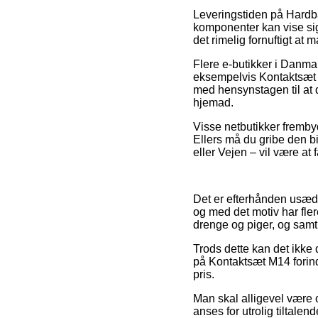
Leveringstiden på Hardba
komponenter kan vise si
det rimelig fornuftigt at 
Flere e-butikker i Danma
eksempelvis Kontaktsæt M1
med hensynstagen til at d
hjemad.
Visse netbutikker frembyd
Ellers må du gribe den b
eller Vejen – vil være at 
Det er efterhånden usædva
og med det motiv har fler
drenge og piger, og samti
Trods dette kan det ikke 
på Kontaktsæt M14 forinde
pris.
Man skal alligevel være 
anses for utrolig tiltalen