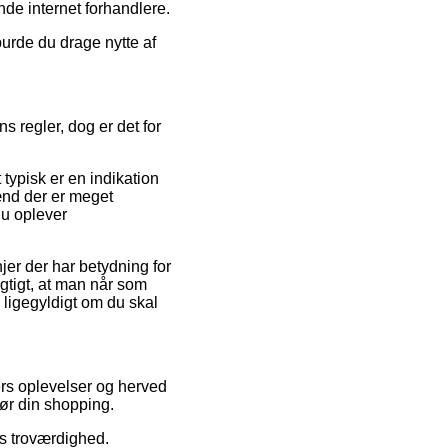
ende internet forhandlere.
urde du drage nytte af
 regler, dog er det for
typisk er en indikation
ænd der er meget
du oplever
er der har betydning for
igtigt, at man når som
 ligegyldigt om du skal
ers oplevelser og herved
gør din shopping.
ns troværdighed.