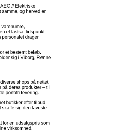
AEG // Elektriske
et samme, og herved er
s varenumre,
n et fastsat tidspunkt,
en personalet drager
for et bestemt beløb.
older sig i Viborg, Rønne
 diverse shops på nettet,
 på deres produkter – til
e portofri levering.
t butikker efter tilbud
 skaffe sig den laveste
t for en udsalgspris som
nline virksomhed.