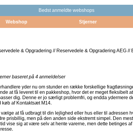
Bedst anmeldte webshops
Webshop
Stjerner
servedele & Opgradering // Reservedele & Opgradering AEG // 
jerner baseret på
4
anmeldelser
orhandlere yder nu om stunder en række forskellige fragtløsning
e at få leveret til en pakkeshop, hvor det er meget fleksibelt 
 passer dig. Denne er jo særligt problemfri, og endda ydermere d
d køb af Kontaktsæt M14.
 vælge at få udbragt til din lejlighed eller hus eller til adressen
ndre prisbillig, men på den anden side ekstremt simpel. Den mest
tid vise sig at være selv at hente varerne, men dette betinges a
dresse.