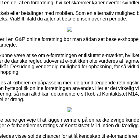
 alt en del af en forordning, hvilket skærmer køber overfor svindl
rtkøb eller betalinger med mobilen. Som en alternativ mulighed b
ks. ViaBill, ifald du agter at betale prisen over en periode.
ler i en G&P online forretning bør man sådan set bese e-shoppens
arbejde.
ne være at se om e-forretningen er tilsluttet e-mærket, hvilket 
er de danske regler, udover at e-butikken ofte vurderes af fagm
lkår. Desuden giver det dig mulighed for opbakning, for så vidt 
shopping.
es at køberen er påpasselig med de grundlæggende retningslinj
 byttepolitik online forretningen anvender. Her er det virkelig v
ttering, så man altid kan dokumentere sit køb af Kontaktsæt M14,
eller dreng.
ulære pæne genveje til at kigge nærmere på en række øvrige kund
tiger e-forhandlerens ratings af Kontaktsæt M14 inden du færdig
eledes visse solide chancer for at få kendskab til e-forhandlere