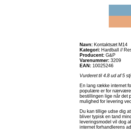
Navn:
Kontaktsæt M14
Kategori:
Hardball // Re
Producent:
G&P
Varenummer:
3209
EAN:
10025246
Vurderet til
4.8
ud af 5 st
En lang række internet f
populære er for nærværend
bestillingen lige når det
mulighed for levering ve
Du kan tillige udse dig at
bliver typisk en tand mi
leveringsmodel vil dog al
internet forhandlerens a