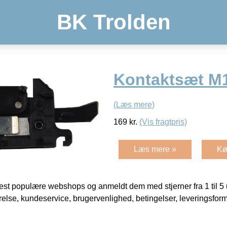
BK Trolden
Kontaktsæt M
(Læs mere)
169
kr.
(Vis fragtpris)
Læs mere »
Kø
t populære webshops og anmeldt dem med stjerner fra 1 til 5 ud
rrelse, kundeservice, brugervenlighed, betingelser, leveringsfor