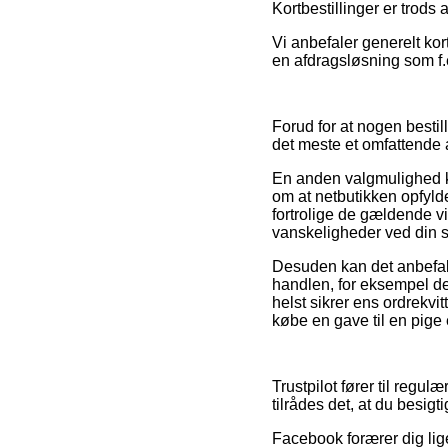
Kortbestillinger er trods
Vi anbefaler generelt ko
en afdragsløsning som f.e
Forud for at nogen bestil
det meste et omfattende 
En anden valgmulighed kun
om at netbutikken opfyld
fortrolige de gældende vi
vanskeligheder ved din 
Desuden kan det anbefal
handlen, for eksempel den
helst sikrer ens ordrekvi
købe en gave til en pige 
Trustpilot fører til reg
tilrådes det, at du besig
Facebook forærer dig lig