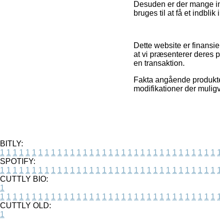
Desuden er der mange int
bruges til at få et indblik
Dette website er finansie
at vi præsenterer deres p
en transaktion.
Fakta angående produkter
modifikationer der muligv
BITLY:
1
1
1
1
1
1
1
1
1
1
1
1
1
1
1
1
1
1
1
1
1
1
1
1
1
1
1
1
1
1
1
1
1
1
SPOTIFY:
1
1
1
1
1
1
1
1
1
1
1
1
1
1
1
1
1
1
1
1
1
1
1
1
1
1
1
1
1
1
1
1
1
1
CUTTLY BIO:
1
1
1
1
1
1
1
1
1
1
1
1
1
1
1
1
1
1
1
1
1
1
1
1
1
1
1
1
1
1
1
1
1
1
1
CUTTLY OLD:
1