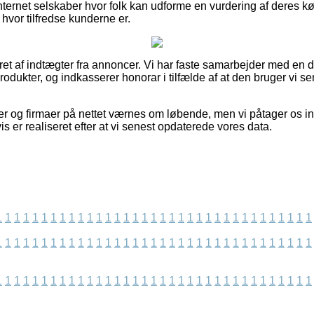
ernet selskaber hvor folk kan udforme en vurdering af deres kø
 i hvor tilfredse kunderne er.
ret af indtægter fra annoncer. Vi har faste samarbejder med en de
rodukter, og indkasserer honorar i tilfælde af at den bruger vi 
 og firmaer på nettet værnes om løbende, men vi påtager os int
is er realiseret efter at vi senest opdaterede vores data.
1
1
1
1
1
1
1
1
1
1
1
1
1
1
1
1
1
1
1
1
1
1
1
1
1
1
1
1
1
1
1
1
1
1
1
1
1
1
1
1
1
1
1
1
1
1
1
1
1
1
1
1
1
1
1
1
1
1
1
1
1
1
1
1
1
1
1
1
1
1
1
1
1
1
1
1
1
1
1
1
1
1
1
1
1
1
1
1
1
1
1
1
1
1
1
1
1
1
1
1
1
1
1
1
1