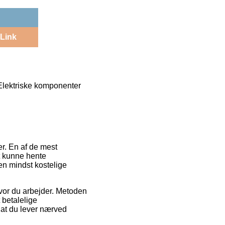
Link
Elektriske komponenter
er. En af de mest
at kunne hente
en mindst kostelige
 hvor du arbejder. Metoden
 betalelige
f at du lever nærved