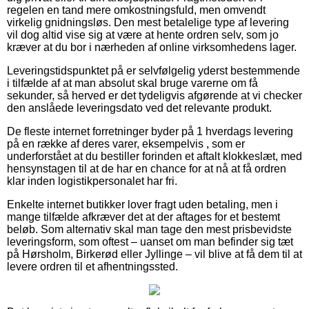
regelen en tand mere omkostningsfuld, men omvendt
virkelig gnidningsløs. Den mest betalelige type af levering
vil dog altid vise sig at være at hente ordren selv, som jo
kræver at du bor i nærheden af online virksomhedens lager.
Leveringstidspunktet på er selvfølgelig yderst bestemmende
i tilfælde af at man absolut skal bruge varerne om få
sekunder, så herved er det tydeligvis afgørende at vi checker
den anslåede leveringsdato ved det relevante produkt.
De fleste internet forretninger byder på 1 hverdags levering
på en række af deres varer, eksempelvis , som er
underforstået at du bestiller forinden et aftalt klokkeslæt, med
hensynstagen til at de har en chance for at nå at få ordren
klar inden logistikpersonalet har fri.
Enkelte internet butikker lover fragt uden betaling, men i
mange tilfælde afkræver det at der aftages for et bestemt
beløb. Som alternativ skal man tage den mest prisbevidste
leveringsform, som oftest – uanset om man befinder sig tæt
på Hørsholm, Birkerød eller Jyllinge – vil blive at få dem til at
levere ordren til et afhentningssted.