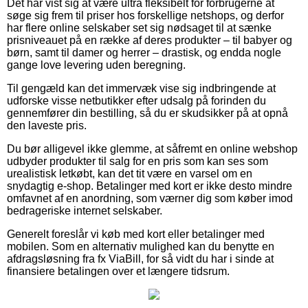
Det har vist sig at være ultra fleksibelt for forbrugerne at
søge sig frem til priser hos forskellige netshops, og derfor
har flere online selskaber set sig nødsaget til at sænke
prisniveauet på en række af deres produkter – til babyer og
børn, samt til damer og herrer – drastisk, og endda nogle
gange love levering uden beregning.
Til gengæld kan det immervæk vise sig indbringende at
udforske visse netbutikker efter udsalg på forinden du
gennemfører din bestilling, så du er skudsikker på at opnå
den laveste pris.
Du bør alligevel ikke glemme, at såfremt en online webshop
udbyder produkter til salg for en pris som kan ses som
urealistisk letkøbt, kan det tit være en varsel om en
snydagtig e-shop. Betalinger med kort er ikke desto mindre
omfavnet af en anordning, som værner dig som køber imod
bedrageriske internet selskaber.
Generelt foreslår vi køb med kort eller betalinger med
mobilen. Som en alternativ mulighed kan du benytte en
afdragsløsning fra fx ViaBill, for så vidt du har i sinde at
finansiere betalingen over et længere tidsrum.