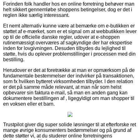
Forinden folk handler hos en online forretning behøver man
helt sikkert gennemløbe shoppens betingelser, dog er det i
reglen ikke særlig interessant.
Et nemt alternativ kunne være at bemærke om e-butikken er
støttet af e-mærket, som er et signal om at webbutikken lever
op til de officielle danske regler, udover at e-shoppen
rutinemæssigt overværes af sagkyndige der har ekspertise
inden for lovgivningen. Desuden tilbydes du lejlighed til
støtte, hvis du oplever problemstillinger i processen med din
bestilling.
Herudover er det at foretrække at man er opmærksom på de
fundamentale bestemmelser der indvirker på transaktionen,
som fx hvilken bytteret virksomheden tilbyder. I den relation
er det på samme måde relevant, at man når som helst
opbevarer sin faktura e-mail, så man en anden gang kan
dokumentere bestillingen af , ligegyldigt om man shopper til
en voksen eller et barn.
Trustpilot giver dig super solide løsninger til at efterforske ret
mange øvrige konsumenters bedømmelser og på grund af
dette støtter vi, at du studerer online forretningens