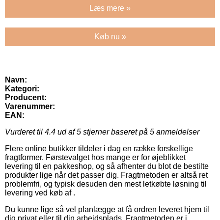
Læs mere »
Køb nu »
Navn:
Kategori:
Producent:
Varenummer:
EAN:
Vurderet til
4.4
ud af 5 stjerner baseret på
5
anmeldelser
Flere online butikker tildeler i dag en række forskellige
fragtformer. Førstevalget hos mange er for øjeblikket
levering til en pakkeshop, og så afhenter du blot de bestilte
produkter lige når det passer dig. Fragtmetoden er altså ret
problemfri, og typisk desuden den mest letkøbte løsning til
levering ved køb af .
Du kunne lige så vel planlægge at få ordren leveret hjem til
dig privat eller til din arbejdsplads. Fragtmetoden er i