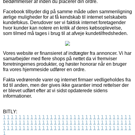
bedømmelser af inden du placerer din ordre.
Facebook tilbyder dig på samme måde uden sammenligning
ærlige muligheder for at få kendskab til internet selskabets
kundefokus. Derudover ser vi faktisk internet foretagender
hvor kunder kan notere en kritik af deres købsoplevelse,
som tilmed må tages i brug til at afveje kundetilfredsheden.
Vores website er finansieret af indtægter fra annoncer. Vi har
samarbejder med flere shops på nettet da vi fremviser
forretningernes produkter, og høster honorar når en bruger
fra vores hjemmeside udfører en ordre.
Fakta vedrørende varer og internet firmaer vedligeholdes fra
tid til anden, men der gives ikke garantier imod rettelser der
er blevet udført efter at vi sidst opdaterede sidens
informationer.
BITLY:
1
1
1
1
1
1
1
1
1
1
1
1
1
1
1
1
1
1
1
1
1
1
1
1
1
1
1
1
1
1
1
1
1
1
1
1
1
1
1
1
1
1
1
1
1
1
1
1
1
1
1
1
1
1
1
1
1
1
1
1
1
1
1
1
1
1
1
1
1
1
1
1
1
1
1
1
1
1
1
1
1
1
1
1
1
1
1
1
1
1
1
1
1
1
1
1
1
1
1
1