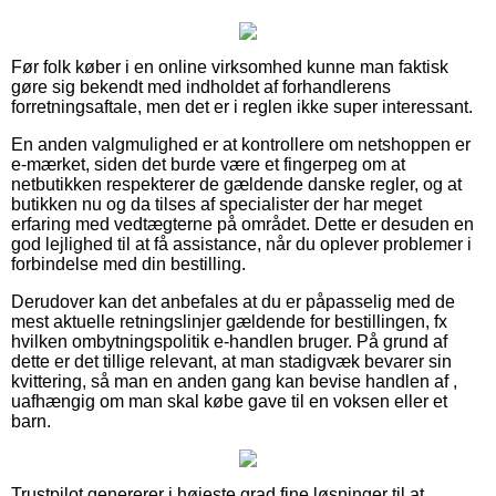
Før folk køber i en online virksomhed kunne man faktisk
gøre sig bekendt med indholdet af forhandlerens
forretningsaftale, men det er i reglen ikke super interessant.
En anden valgmulighed er at kontrollere om netshoppen er
e-mærket, siden det burde være et fingerpeg om at
netbutikken respekterer de gældende danske regler, og at
butikken nu og da tilses af specialister der har meget
erfaring med vedtægterne på området. Dette er desuden en
god lejlighed til at få assistance, når du oplever problemer i
forbindelse med din bestilling.
Derudover kan det anbefales at du er påpasselig med de
mest aktuelle retningslinjer gældende for bestillingen, fx
hvilken ombytningspolitik e-handlen bruger. På grund af
dette er det tillige relevant, at man stadigvæk bevarer sin
kvittering, så man en anden gang kan bevise handlen af ,
uafhængig om man skal købe gave til en voksen eller et
barn.
Trustpilot genererer i højeste grad fine løsninger til at