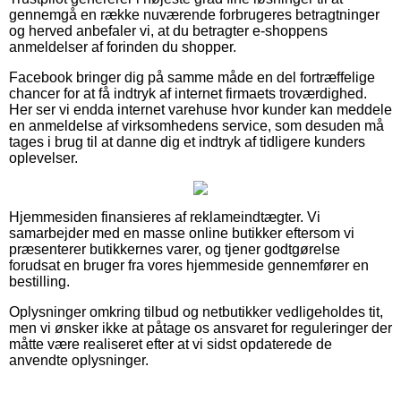
gennemgå en række nuværende forbrugeres betragtninger
og herved anbefaler vi, at du betragter e-shoppens
anmeldelser af forinden du shopper.
Facebook bringer dig på samme måde en del fortræffelige
chancer for at få indtryk af internet firmaets troværdighed.
Her ser vi endda internet varehuse hvor kunder kan meddele
en anmeldelse af virksomhedens service, som desuden må
tages i brug til at danne dig et indtryk af tidligere kunders
oplevelser.
Hjemmesiden finansieres af reklameindtægter. Vi
samarbejder med en masse online butikker eftersom vi
præsenterer butikkernes varer, og tjener godtgørelse
forudsat en bruger fra vores hjemmeside gennemfører en
bestilling.
Oplysninger omkring tilbud og netbutikker vedligeholdes tit,
men vi ønsker ikke at påtage os ansvaret for reguleringer der
måtte være realiseret efter at vi sidst opdaterede de
anvendte oplysninger.