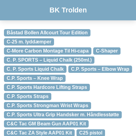
BK Trolden
Båstad Bollen Allcourt Tour Edition
C-25 m. lyddæmper
C-More Carbon Montage Til Hi-capa
C-Shaper
C. P. SPORTS – Liquid Chalk (250ml.)
C. P. Sports Liquid Chalk
C.P. Sports – Elbow Wrap
C.P. Sports – Knee Wrap
C.P. Sports Hardcore Lifting Straps
C.P. Sports Straps
C.P. Sports Strongman Wrist Wraps
C.P. Sports Ultra Grip Handsker m. Håndlesstøtte
C&C Tac GM Beam Gun AAP01 Kit
C&C Tac ZA Style AAP01 Kit
C25 pistol