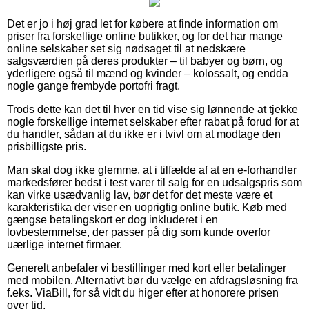
Det er jo i høj grad let for købere at finde information om
priser fra forskellige online butikker, og for det har mange
online selskaber set sig nødsaget til at nedskære
salgsværdien på deres produkter – til babyer og børn, og
yderligere også til mænd og kvinder – kolossalt, og endda
nogle gange frembyde portofri fragt.
Trods dette kan det til hver en tid vise sig lønnende at tjekke
nogle forskellige internet selskaber efter rabat på forud for at
du handler, sådan at du ikke er i tvivl om at modtage den
prisbilligste pris.
Man skal dog ikke glemme, at i tilfælde af at en e-forhandler
markedsfører bedst i test varer til salg for en udsalgspris som
kan virke usædvanlig lav, bør det for det meste være et
karakteristika der viser en uoprigtig online butik. Køb med
gængse betalingskort er dog inkluderet i en
lovbestemmelse, der passer på dig som kunde overfor
uærlige internet firmaer.
Generelt anbefaler vi bestillinger med kort eller betalinger
med mobilen. Alternativt bør du vælge en afdragsløsning fra
f.eks. ViaBill, for så vidt du higer efter at honorere prisen
over tid.