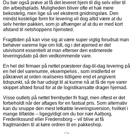
Du bør også prøve at få det leveret hjem til dig selv eller til
din arbejdsplads. Muligheden bliver ofte et hak mere
bekostelig, men lige så vel ekstremt gnidningsløs. Den
mindst kostelige form for levering vil dog altid være at du
selv henter pakken, som jo afhænger af at du er med kort
afstand til netshoppens hjemsted.
Fragttiden på kan vise sig at være super vigtig forudsat man
behøver varerne lige om lidt, og i det øjemed er det
utvivlsomt essentielt at man efterser den estimerede
leveringsdato på den vedkommende vare.
En hel del firmaer på nettet præsterer dag-til-dag levering på
en hel del varenumre, eksempelvis , som imidlertid er
påkrævet at orden realiseres tidligere end et angivent
tidspunkt, så de har udsigt til at kunne nå at få de nye varer
skippet afsted forud for at de logistikansatte drager hjemad.
Visse outlets på nettet frembyder fri fragt, men oftest er det
forbeholdt når der aftages for en fastsat pris. Som alternativ
kan du snuppe den mest letkøbte leveringsversion, hvilket i
mange tilfælde – ligegyldigt om du bor nær Aalborg,
Frederikssund eller Fredensborg – vil blive at få
fragtmanden til at køre ordren til en pakkeshop.