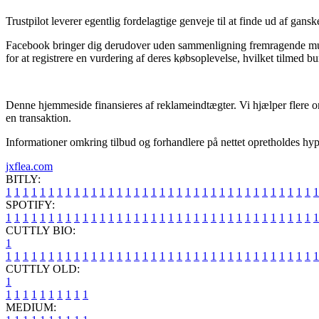
Trustpilot leverer egentlig fordelagtige genveje til at finde ud af gans
Facebook bringer dig derudover uden sammenligning fremragende muli
for at registrere en vurdering af deres købsoplevelse, hvilket tilmed bur
Denne hjemmeside finansieres af reklameindtægter. Vi hjælper flere on
en transaktion.
Informationer omkring tilbud og forhandlere på nettet opretholdes hyppi
jxflea.com
BITLY:
1
1
1
1
1
1
1
1
1
1
1
1
1
1
1
1
1
1
1
1
1
1
1
1
1
1
1
1
1
1
1
1
1
1
1
1
1
SPOTIFY:
1
1
1
1
1
1
1
1
1
1
1
1
1
1
1
1
1
1
1
1
1
1
1
1
1
1
1
1
1
1
1
1
1
1
1
1
1
CUTTLY BIO:
1
1
1
1
1
1
1
1
1
1
1
1
1
1
1
1
1
1
1
1
1
1
1
1
1
1
1
1
1
1
1
1
1
1
1
1
1
1
CUTTLY OLD:
1
1
1
1
1
1
1
1
1
1
1
MEDIUM: