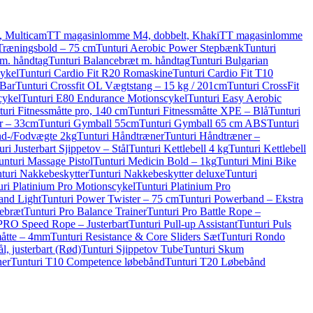
, Multicam
TT magasinlomme M4, dobbelt, Khaki
TT magasinlomme
Træningsbold – 75 cm
Tunturi Aerobic Power Stepbænk
Tunturi
 m. håndtag
Tunturi Balancebræt m. håndtag
Tunturi Bulgarian
ykel
Tunturi Cardio Fit R20 Romaskine
Tunturi Cardio Fit T10
 Bar
Tunturi Crossfit OL Vægtstang – 15 kg / 201cm
Tunturi CrossFit
cykel
Tunturi E80 Endurance Motionscykel
Tunturi Easy Aerobic
turi Fitnessmåtte pro, 140 cm
Tunturi Fitnessmåtte XPE – Blå
Tunturi
er – 33cm
Tunturi Gymball 55cm
Tunturi Gymball 65 cm ABS
Tunturi
nd-/Fodvægte 2kg
Tunturi Håndtræner
Tunturi Håndtræner –
uri Justerbart Sjippetov – Stål
Tunturi Kettlebell 4 kg
Tunturi Kettlebell
unturi Massage Pistol
Tunturi Medicin Bold – 1kg
Tunturi Mini Bike
turi Nakkebeskytter
Tunturi Nakkebeskytter deluxe
Tunturi
uri Platinium Pro Motionscykel
Tunturi Platinium Pro
and Light
Tunturi Power Twister – 75 cm
Tunturi Powerband – Ekstra
cebræt
Tunturi Pro Balance Trainer
Tunturi Pro Battle Rope –
PRO Speed Rope – Justerbart
Tunturi Pull-up Assistant
Tunturi Puls
åtte – 4mm
Tunturi Resistance & Core Sliders Sæt
Tunturi Rondo
ål, justerbart (Rød)
Tunturi Sjippetov Tube
Tunturi Skum
ner
Tunturi T10 Competence løbebånd
Tunturi T20 Løbebånd