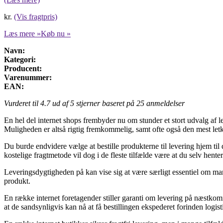
kr.
(Vis fragtpris)
Læs mere »
Køb nu »
Navn:
Kategori:
Producent:
Varenummer:
EAN:
Vurderet til
4.7
ud af 5 stjerner baseret på
25
anmeldelser
En hel del internet shops frembyder nu om stunder et stort udvalg af l
Muligheden er altså rigtig fremkommelig, samt ofte også den mest letk
Du burde endvidere vælge at bestille produkterne til levering hjem til
kostelige fragtmetode vil dog i de fleste tilfælde være at du selv hent
Leveringsdygtigheden på kan vise sig at være særligt essentiel om man
produkt.
En række internet foretagender stiller garanti om levering på næstkomm
at de sandsynligvis kan nå at få bestillingen ekspederet forinden logist