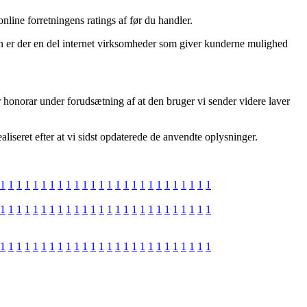
online forretningens ratings af før du handler.
 er der en del internet virksomheder som giver kunderne mulighed
 honorar under forudsætning af at den bruger vi sender videre laver
aliseret efter at vi sidst opdaterede de anvendte oplysninger.
1
1
1
1
1
1
1
1
1
1
1
1
1
1
1
1
1
1
1
1
1
1
1
1
1
1
1
1
1
1
1
1
1
1
1
1
1
1
1
1
1
1
1
1
1
1
1
1
1
1
1
1
1
1
1
1
1
1
1
1
1
1
1
1
1
1
1
1
1
1
1
1
1
1
1
1
1
1