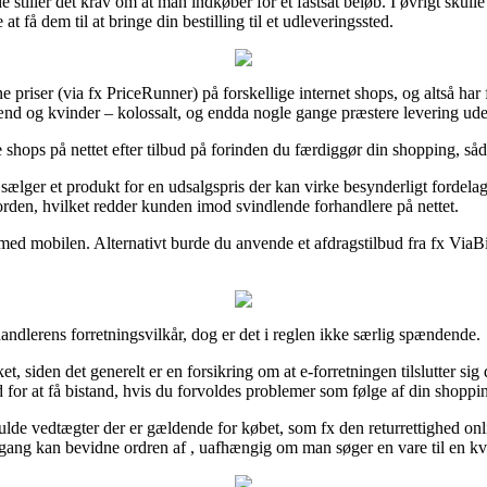
stiller det krav om at man indkøber for et fastsat beløb. I øvrigt skulle d
t få dem til at bringe din bestilling til et udleveringssted.
 priser (via fx PriceRunner) på forskellige internet shops, og altså har 
ænd og kvinder – kolossalt, og endda nogle gange præstere levering ud
ere shops på nettet efter tilbud på forinden du færdiggør din shopping, så
 sælger et produkt for en udsalgspris der kan virke besynderligt fordela
rden, hvilket redder kunden imod svindlende forhandlere på nettet.
med mobilen. Alternativt burde du anvende et afdragstilbud fra fx ViaBil
handlerens forretningsvilkår, dog er det i reglen ikke særlig spændende.
et, siden det generelt er en forsikring om at e-forretningen tilslutter si
or at få bistand, hvis du forvoldes problemer som følge af din shoppi
de vedtægter der er gældende for købet, som fx den returrettighed onl
gang kan bevidne ordren af , uafhængig om man søger en vare til en kv