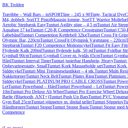
BK Trolden
Træribbe – Wall Bars – inSPORTline – 245 x 90
Trøje, Tactical Dye
M4, dobbelt, Sort
TT PistolMagasin lomme, Sort
TT Warrior Mollebælt
Aerobic Stepbænk Easy
Tunturi Agility stige – 4,5 m
Tunturi Air Step
Aquabag 17 kg
Tunturi C20-R Competence Crosstrainer
Tunturi C50-
Løbebånd
Tunturi Competetion Kettlebell 32kg
Tunturi Cross Fit Gri
Olympic Bar, 220cm
Tunturi CrossFit Olympisk Vægtstang – 220cm
T
Stepbænk
Tunturi F20 Competence Motionscykel
Tunturi Fit Easy Fi
Flydende Kalk 200ml
Tunturi flydende kalk, 50 ml
Tunturi Foldbar fit
Gymball 90cm
Tunturi Gymball Cover m. lynlås 65cm
Tunturi Gymbal
Hård
Tunturi Interval Timer
Tunturi justerbar Handgrip, Heavy
Tunturi 
Opbevaringsstativ, Small
Tunturi Kork Massagbolde sæt
Tunturi Kork
Siddecykel
Tunturi Mini Træningselastikker – 4 stk.
Tunturi Multi Res
Nakketræner
Tunturi Neck Belt
Tunturi Pilates Ring
Tunturi Platiniu
Siddecykel
Tunturi PLATINUM PRO CABLE CROSS
Tunturi Powe
Let
Tunturi Powerband – Hård
Tunturi Powerband – Let
Tunturi Powe
10m
Tunturi Pro Deluxe Ab Wheel
Tunturi Pro Exercise Wheel Delux
Bælte (Bluetooth, ANT+)
Tunturi Push Up Bars
Tunturi PVC Yogamat
Gym Ball 25cm
Tunturi sjiippetov m. digital tæller
Tunturi Sjippetov
Tu
Håndtrænere
Tunturi Stopur
Tunturi Stopur Basic
Tunturi Stopur med
Competence
(Læs mere)