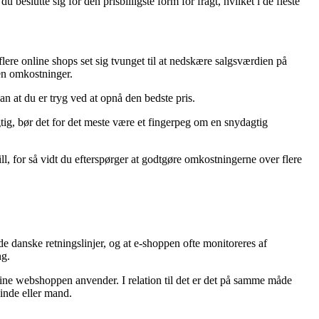
u beslutte sig for den prisbilligste form for fragt, hvilket i de fleste
flere online shops set sig tvunget til at nedskære salgsværdien på
en omkostninger.
dan at du er tryg ved at opnå den bedste pris.
gtig, bør det for det meste være et fingerpeg om en snydagtig
l, for så vidt du efterspørger at godtgøre omkostningerne over flere
g de danske retningslinjer, og at e-shoppen ofte monitoreres af
ng.
ine webshoppen anvender. I relation til det er det på samme måde
inde eller mand.