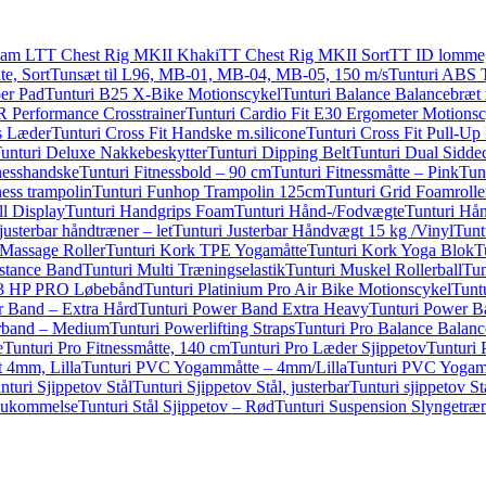
Cam L
TT Chest Rig MKII Khaki
TT Chest Rig MKII Sort
TT ID lomme
e, Sort
Tunsæt til L96, MB-01, MB-04, MB-05, 150 m/s
Tunturi ABS 
per Pad
Tunturi B25 X-Bike Motionscykel
Tunturi Balance Balancebræt
R Performance Crosstrainer
Tunturi Cardio Fit E30 Ergometer Motionsc
ps Læder
Tunturi Cross Fit Handske m.silicone
Tunturi Cross Fit Pull-Up
unturi Deluxe Nakkebeskytter
Tunturi Dipping Belt
Tunturi Dual Sidde
tnesshandske
Tunturi Fitnessbold – 90 cm
Tunturi Fitnessmåtte – Pink
Tun
ness trampolin
Tunturi Funhop Trampolin 125cm
Tunturi Grid Foamroll
l Display
Tunturi Handgrips Foam
Tunturi Hånd-/Fodvægte
Tunturi Hå
justerbar håndtræner – let
Tunturi Justerbar Håndvægt 15 kg /Vinyl
Tunt
 Massage Roller
Tunturi Kork TPE Yogamåtte
Tunturi Kork Yoga Blok
T
istance Band
Tunturi Multi Træningselastik
Tunturi Muskel Rollerball
Tun
m 3 HP PRO Løbebånd
Tunturi Platinium Pro Air Bike Motionscykel
Tunt
r Band – Extra Hård
Tunturi Power Band Extra Heavy
Tunturi Power B
rband – Medium
Tunturi Powerlifting Straps
Tunturi Pro Balance Balan
e
Tunturi Pro Fitnessmåtte, 140 cm
Tunturi Pro Læder Sjippetov
Tunturi 
 4mm, Lilla
Tunturi PVC Yogammåtte – 4mm/Lilla
Tunturi PVC Yogam
nturi Sjippetov Stål
Tunturi Sjippetov Stål, justerbar
Tunturi sjippetov St
 hukommelse
Tunturi Stål Sjippetov – Rød
Tunturi Suspension Slyngetræ