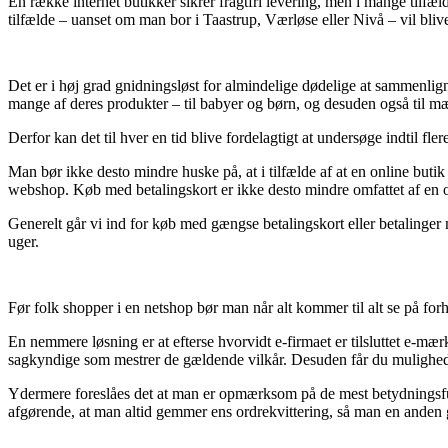
En række internet butikker sikrer fragtfri levering, men i mange tilfælde 
tilfælde – uanset om man bor i Taastrup, Værløse eller Nivå – vil blive a
Det er i høj grad gnidningsløst for almindelige dødelige at sammenligne
mange af deres produkter – til babyer og børn, og desuden også til m
Derfor kan det til hver en tid blive fordelagtigt at undersøge indtil fl
Man bør ikke desto mindre huske på, at i tilfælde af at en online butik
webshop. Køb med betalingskort er ikke desto mindre omfattet af en o
Generelt går vi ind for køb med gængse betalingskort eller betalinger 
uger.
Før folk shopper i en netshop bør man når alt kommer til alt se på for
En nemmere løsning er at efterse hvorvidt e-firmaet er tilsluttet e-mærk
sagkyndige som mestrer de gældende vilkår. Desuden får du mulighed f
Ydermere foreslåes det at man er opmærksom på de mest betydningsful
afgørende, at man altid gemmer ens ordrekvittering, så man en anden 