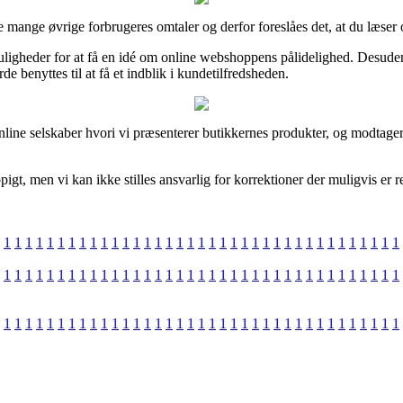
ke mange øvrige forbrugeres omtaler og derfor foreslåes det, at du læser 
gheder for at få en idé om online webshoppens pålidelighed. Desuden
de benyttes til at få et indblik i kundetilfredsheden.
line selskaber hvori vi præsenterer butikkernes produkter, og modtager
gt, men vi kan ikke stilles ansvarlig for korrektioner der muligvis er re
1
1
1
1
1
1
1
1
1
1
1
1
1
1
1
1
1
1
1
1
1
1
1
1
1
1
1
1
1
1
1
1
1
1
1
1
1
1
1
1
1
1
1
1
1
1
1
1
1
1
1
1
1
1
1
1
1
1
1
1
1
1
1
1
1
1
1
1
1
1
1
1
1
1
1
1
1
1
1
1
1
1
1
1
1
1
1
1
1
1
1
1
1
1
1
1
1
1
1
1
1
1
1
1
1
1
1
1
1
1
1