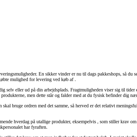
everingsmuligheder. En sikker vinder er nu til dags pakkeshops, så du s
øbte mulighed for levering ved køb af .
 dig selv eller ud på din arbejdsplads. Fragtmuligheden viser sig til tid
er produkterne, men dette står og falder med at du fysisk befinder dig næ
 skal bruge ordren med det samme, så herved er det relativt meningsful
ende hverdag på utallige produkter, eksempelvis , som stiller krav om a
ikpersonalet har fyraften.