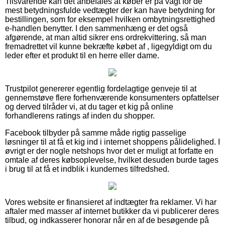
Tilsvarende kan det anbefales at køber er på vagt for de
mest betydningsfulde vedtægter der kan have betydning for
bestillingen, som for eksempel hvilken ombytningsrettighed
e-handlen benytter. I den sammenhæng er det også
afgørende, at man altid sikrer ens ordrekvittering, så man
fremadrettet vil kunne bekræfte købet af , ligegyldigt om du
leder efter et produkt til en herre eller dame.
Trustpilot genererer egentlig fordelagtige genveje til at
gennemstøve flere forhenværende konsumenters opfattelser
og derved tilråder vi, at du tager et kig på online
forhandlerens ratings af inden du shopper.
Facebook tilbyder på samme måde rigtig passelige
løsninger til at få et kig ind i internet shoppens pålidelighed. I
øvrigt er der nogle netshops hvor det er muligt at forfatte en
omtale af deres købsoplevelse, hvilket desuden burde tages
i brug til at få et indblik i kundernes tilfredshed.
Vores website er finansieret af indtægter fra reklamer. Vi har
aftaler med masser af internet butikker da vi publicerer deres
tilbud, og indkasserer honorar når en af de besøgende på