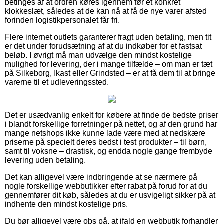
betinges af at ordren køres igennem før et konkret
klokkeslæt, således at de kan nå at få de nye varer afsted
forinden logistikpersonalet får fri.
Flere internet outlets garanterer fragt uden betaling, men tit
er det under forudsætning af at du indkøber for et fastsat
beløb. I øvrigt må man udvælge den mindst kostelige
mulighed for levering, der i mange tilfælde – om man er tæt
på Silkeborg, Ikast eller Grindsted – er at få dem til at bringe
varerne til et udleveringssted.
Det er usædvanlig enkelt for købere at finde de bedste priser
i blandt forskellige forretninger på nettet, og af den grund har
mange netshops ikke kunne lade være med at nedskære
priserne på specielt deres bedst i test produkter – til børn,
samt til voksne – drastisk, og endda nogle gange frembyde
levering uden betaling.
Det kan alligevel være indbringende at se nærmere på
nogle forskellige webbutikker efter rabat på forud for at du
gennemfører dit køb, således at du er usvigeligt sikker på at
indhente den mindst kostelige pris.
Du bør alligevel være obs på, at ifald en webbutik forhandler