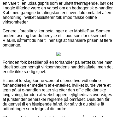
en vare til en udsalgspris som er uhørt fremragende, bør det
i nogle tilfælde være en varsel om en bedragerisk e-handler.
Køb med gængse betalingskort er i hvert fald omfattet af en
anordning, hvilket assisterer folk imod falske online
virksomheder.
Generelt foreslår vi kortbetalinger eller MobilePay. Som en
anden løsning bør du benytte et tilbud som for eksempel
ViaBill, såfremt du har til hensigt at finansiere prisen af flere
omgange.
Forinden folk bestiller på en forhandler på nettet kunne man
ideelt set gennemgå virksomhedens handelsaftale, men det
er ofte ikke særlig sjovt.
Et andet forslag kunne være at efterse hvorvidt online
forhandleren er medlem af e-mærket, hvilket burde være et
tegn på at e-handlen retter sig efter den officielle danske
lovgivning, foruden at webshoppen lejlighedsvis overvåges
af jurister der behersker reglerne på området. Desuden får
du genvej til en hjælpende hånd, for så vidt du skulle få
udfordringer som følge af din ordre.