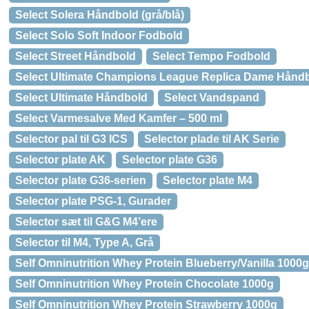
Select Solera Håndbold (grå/blå)
Select Solo Soft Indoor Fodbold
Select Street Håndbold
Select Tempo Fodbold
Select Ultimate Champions League Replica Dame Hånd
Select Ultimate Håndbold
Select Vandspand
Select Varmesalve Med Kamfer – 500 ml
Selector pal til G3 ICS
Selector plade til AK Serie
Selector plate AK
Selector plate G36
Selector plate G36-serien
Selector plate M4
Selector plate PSG-1, Gurader
Selector sæt til G&G M4’ere
Selector til M4, Type A, Grå
Self Omninutrition Whey Protein Blueberry/Vanilla 1000g
Self Omninutrition Whey Protein Chocolate 1000g
Self Omninutrition Whey Protein Strawberry 1000g