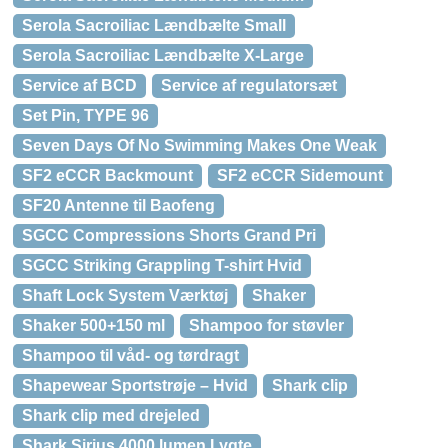
Serola Sacroiliac Lændbælte Small
Serola Sacroiliac Lændbælte X-Large
Service af BCD
Service af regulatorsæt
Set Pin, TYPE 96
Seven Days Of No Swimming Makes One Weak
SF2 eCCR Backmount
SF2 eCCR Sidemount
SF20 Antenne til Baofeng
SGCC Compressions Shorts Grand Pri
SGCC Striking Grappling T-shirt Hvid
Shaft Lock System Værktøj
Shaker
Shaker 500+150 ml
Shampoo for støvler
Shampoo til våd- og tørdragt
Shapewear Sportstrøje – Hvid
Shark clip
Shark clip med drejeled
Shark Sirius 4000 lumen Lygte