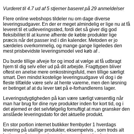
Vurderet til
4.7
ud af 5 stjerner baseret på
29
anmeldelser
Flere online webshops tildeler nu om dage diverse
leveringsudgaver. En der er meget almindelig er lige nu at få
leveret til et udleveringssted, fordi det så giver dig god
fleksibilitet til at kunne afhente de købte produkter lige
præcis når det passer ind i din kalender. Metoden er jo
særdeles overkommelig, og mange gange ligeledes den
mest prisbevidste leveringsmodel ved køb af .
Du burde tillige afveje for og imod at vælge at få udbragt
hjem til dig selv eller ud på dit arbejde. Fragttypen bliver
oftest en anelse mere omkostningsfuld, men tillige særligt
smart. Den mindst kostelige leveringsudgave vil dog i de
fleste tilfælde være selv at hente varerne, men den løsning
er betinget af at du lever tæt på e-forhandlerens lager.
Leveringsdygtigheden på kan være særligt væsentlig når
man har brug for dine nye produkter inden for kort tid, og i
det øjemed er det selvfølgelig fornuftigt at man gransker den
anslåede leveringsdato for det aktuelle produkt.
En stor portion internet butikker frembyder 1 hverdags
levering på utallige produkter, eksempelvis , som trods alt