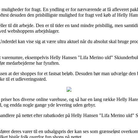
uligheder for fragt. En yndling er for nærværende at få afleveret pakken
 oftest desuden den prisbilligste mulighed for fragt ved køb af Helly 
ler til dit arbejde. Den er til tider en tand mindre prisbillig, men samti
ærved webshoppens arbejdslager.
rdel kan vise sig at være ultra aktuel når du absolut skal bruge produ
rit varenumre, eksempelvis Helly Hansen "Lifa Merino uld" Skiunderbuk
 før medarbejderne har fyraften.
issen at der shoppes for et fastsat beløb. Desuden bør man udvælge den b
ke til et udleveringssted.
ste priser hos diverse online varehuse, og så har en lang række Helly Han
bund, og endda nogle gange yde levering uden gebyr.
orhandlere på nettet efter rabatkoder på Helly Hansen "Lifa Merino uld
edsfører deres varer til en udsalgspris der kan ses som grænseløst over
ket bistår folk overfor fup shops på nettet.