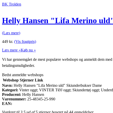
BK Trolden
Helly Hansen "Lifa Merino ul
(Læs mere)
449
kr.
(Vis fragtpris)
Læs mere »
Køb nu »
Vi har gennemgået de mest populære webshops og anmeldt dem med stjern
betalingsmuligheder.
Bedst anmeldte webshops
Webshop
Stjerner
Link
Navn:
Helly Hansen "Lifa Merino uld" Skiunderbukser Dame
Kategori:
Vinter oggt; VINTER TØJ oggt; Skiundertøj oggt; Underd
Producent:
Helly Hansen
Varenummer:
25-48345-25-990
EAN:
Vurderet til
3.5
ud af 5 stjerner baseret på
44
anmeldelser