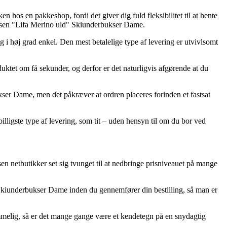
 hos en pakkeshop, fordi det giver dig fuld fleksibilitet til at hente
Hansen "Lifa Merino uld" Skiunderbukser Dame.
dig i høj grad enkel. Den mest betalelige type af levering er utvivlsomt
ktet om få sekunder, og derfor er det naturligvis afgørende at du
ser Dame, men det påkræver at ordren placeres forinden et fastsat
illigste type af levering, som tit – uden hensyn til om du bor ved
sen netbutikker set sig tvunget til at nedbringe prisniveauet på mange
" Skiunderbukser Dame inden du gennemfører din bestilling, så man er
kommelig, så er det mange gange være et kendetegn på en snydagtig