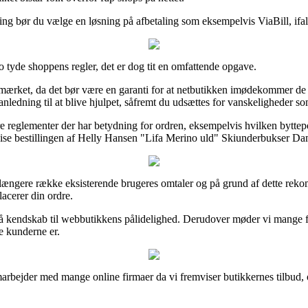
ing bør du vælge en løsning på afbetaling som eksempelvis ViaBill, ifald
 tyde shoppens regler, det er dog tit en omfattende opgave.
mærket, da det bør være en garanti for at netbutikken imødekommer de 
anledning til at blive hjulpet, såfremt du udsættes for vanskeligheder s
glementer der har betydning for ordren, eksempelvis hvilken byttepoliti
ervise bestillingen af Helly Hansen "Lifa Merino uld" Skiunderbukser Da
n længere række eksisterende brugeres omtaler og på grund af dette rekom
cerer din ordre.
få kendskab til webbutikkens pålidelighed. Derudover møder vi mange fo
de kunderne er.
marbejder med mange online firmaer da vi fremviser butikkernes tilbud, 