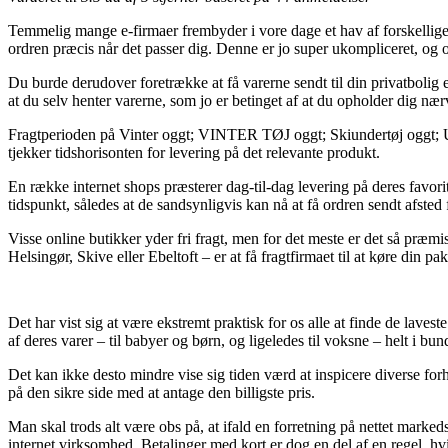
Temmelig mange e-firmaer frembyder i vore dage et hav af forskellige m
ordren præcis når det passer dig. Denne er jo super ukompliceret, og
Du burde derudover foretrække at få varerne sendt til din privatbolig el
at du selv henter varerne, som jo er betinget af at du opholder dig n
Fragtperioden på Vinter oggt; VINTER TØJ oggt; Skiundertøj oggt; Unde
tjekker tidshorisonten for levering på det relevante produkt.
En række internet shops præsterer dag-til-dag levering på deres favo
tidspunkt, således at de sandsynligvis kan nå at få ordren sendt afsted
Visse online butikker yder fri fragt, men for det meste er det så præm
Helsingør, Skive eller Ebeltoft – er at få fragtfirmaet til at køre din pak
Det har vist sig at være ekstremt praktisk for os alle at finde de lave
af deres varer – til babyer og børn, og ligeledes til voksne – helt i 
Det kan ikke desto mindre vise sig tiden værd at inspicere diverse f
på den sikre side med at antage den billigste pris.
Man skal trods alt være obs på, at ifald en forretning på nettet mark
internet virksomhed. Betalinger med kort er dog en del af en regel, hvil