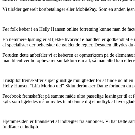
Vi tilråder generelt kortbetalinger eller MobilePay. Som en anden løsn
Før folk køber i en Helly Hansen online forretning kunne man de facto
En nemmere løsning er at tjekke hvorvidt e-handlen er godkendt af e-
af specialister der behersker de gældende regler. Desuden tilbydes du 
Foruden dette anbefaler vi at køberen er opmærksom på de elementære re
man til enhver tid opbevarer sin faktura e-mail, så man altid kan eft
Trustpilot fremskaffer super gunstige muligheder for at finde ud af e
Helly Hansen "Lifa Merino uld" Skiunderbukser Dame forinden du pla
Facebook fremskaffer på samme måde ultra passelige løsninger til at 
køb, som ligeledes må udnyttes til at danne dig et indtryk af hvor gla
Hjemmesiden er finansieret af indtægter fra annoncer. Vi har tætte sa
fuldfører et indkøb.