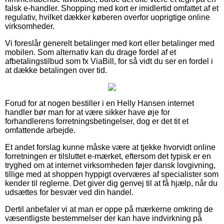
falsk e-handler. Shopping med kort er imidlertid omfattet af et
regulativ, hvilket dækker køberen overfor uoprigtige online
virksomheder.
Vi foreslår generelt betalinger med kort eller betalinger med
mobilen. Som alternativ kan du drage fordel af et
afbetalingstilbud som fx ViaBill, for så vidt du ser en fordel i
at dække betalingen over tid.
Forud for at nogen bestiller i en Helly Hansen internet
handler bør man for at være sikker have øje for
forhandlerens forretningsbetingelser, dog er det tit et
omfattende arbejde.
Et andet forslag kunne måske være at tjekke hvorvidt online
forretningen er tilsluttet e-mærket, eftersom det typisk er en
tryghed om at internet virksomheden føjer dansk lovgivning,
tillige med at shoppen hyppigt overværes af specialister som
kender til reglerne. Det giver dig genvej til at få hjælp, når du
udsættes for besvær ved din handel.
Dertil anbefaler vi at man er oppe på mærkerne omkring de
væsentligste bestemmelser der kan have indvirkning på