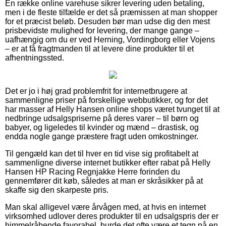
En række online varehuse sikrer levering uden betaling,
men i de fleste tilfælde er det så præmissen at man shopper
for et præcist beløb. Desuden bør man udse dig den mest
prisbevidste mulighed for levering, der mange gange –
uafhængig om du er ved Herning, Vordingborg eller Vojens
– er at få fragtmanden til at levere dine produkter til et
afhentningssted.
Det er jo i høj grad problemfrit for internetbrugere at
sammenligne priser på forskellige webbutikker, og for det
har masser af Helly Hansen online shops været tvunget til at
nedbringe udsalgspriserne på deres varer – til børn og
babyer, og ligeledes til kvinder og mænd – drastisk, og
endda nogle gange præstere fragt uden omkostninger.
Til gengæld kan det til hver en tid vise sig profitabelt at
sammenligne diverse internet butikker efter rabat på Helly
Hansen HP Racing Regnjakke Herre forinden du
gennemfører dit køb, således at man er skråsikker på at
skaffe sig den skarpeste pris.
Man skal alligevel være årvågen med, at hvis en internet
virksomhed udlover deres produkter til en udsalgspris der er
himmelråbende favorabel, burde det ofte være et tegn på en