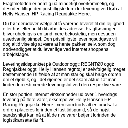
Fragtmetoden er nemlig ualmindeligt overkommelig, og
desuden tillige den prisbilligste form for levering ved køb af
Helly Hansen HP Racing Regnjakke Herre.
Du bør derudover vælge at få varerne leveret til din lejlighed
eller hus eller ud til dit arbejdes adresse. Fragtløsningen
bliver uheldigvis en tand mere bekostelig, men desuden
usædvanlig simpel. Den prisbilligste leveringsudgave vil
dog altid vise sig at være at hente pakken selv, som dog
nødvendiggør at du lever lige ved internet shoppens
arbejdslager.
Leveringstidspunktet på Outdoor oggt; REGNTØJ oggt;
Regnjakker oggt; Helly Hansen regntøj er selvfølgelig meget
bestemmende i tilfælde af at man står og skal bruge ordren
om et øjeblik, og i det øjemed er det skam aktuelt at man
finder den estimerede leveringstid ved den respektive vare.
En stor portion internet virksomheder udlover 1 hverdags
levering på flere varer, eksempelvis Helly Hansen HP
Racing Regnjakke Herre, men som trods alt er forudsat at
ordren placeres forinden et fast tidspunkt, så de højst
sandsynligt kan nå at få de nye varer betjent forinden de
logistikansatte får fri.