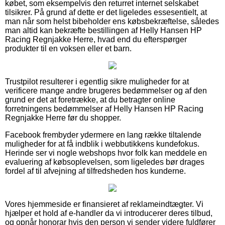
købet, som eksempelvis den returret internet selskabet
tilsikrer. På grund af dette er det ligeledes essesentielt, at
man når som helst bibeholder ens købsbekræftelse, således
man altid kan bekræfte bestillingen af Helly Hansen HP
Racing Regnjakke Herre, hvad end du efterspørger
produkter til en voksen eller et barn.
Trustpilot resulterer i egentlig sikre muligheder for at
verificere mange andre brugeres bedømmelser og af den
grund er det at foretrække, at du betragter online
forretningens bedømmelser af Helly Hansen HP Racing
Regnjakke Herre før du shopper.
Facebook frembyder ydermere en lang række tiltalende
muligheder for at få indblik i webbutikkens kundefokus.
Herinde ser vi nogle webshops hvor folk kan meddele en
evaluering af købsoplevelsen, som ligeledes bør drages
fordel af til afvejning af tilfredsheden hos kunderne.
Vores hjemmeside er finansieret af reklameindtægter. Vi
hjælper et hold af e-handler da vi introducerer deres tilbud,
og opnår honorar hvis den person vi sender videre fuldfører