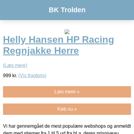
BK Trolden
Helly Hansen HP Racing
Regnjakke Herre
(Læs mere)
999
kr.
(Vis fragtpris)
Læs mere »
Køb nu »
Vi har gennemgået de mest populære webshops og anmeldt
dem med stjerner fra 1 til 5 ud fra bl.a. deres prisniveau,