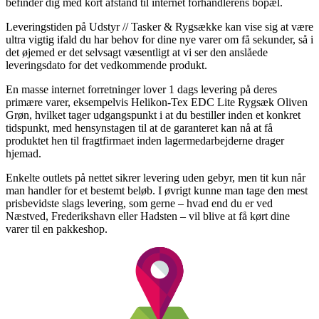
befinder dig med kort afstand til internet forhandlerens bopæl.
Leveringstiden på Udstyr // Tasker & Rygsække kan vise sig at være
ultra vigtig ifald du har behov for dine nye varer om få sekunder, så i
det øjemed er det selvsagt væsentligt at vi ser den anslåede
leveringsdato for det vedkommende produkt.
En masse internet forretninger lover 1 dags levering på deres
primære varer, eksempelvis Helikon-Tex EDC Lite Rygsæk Oliven
Grøn, hvilket tager udgangspunkt i at du bestiller inden et konkret
tidspunkt, med hensynstagen til at de garanteret kan nå at få
produktet hen til fragtfirmaet inden lagermedarbejderne drager
hjemad.
Enkelte outlets på nettet sikrer levering uden gebyr, men tit kun når
man handler for et bestemt beløb. I øvrigt kunne man tage den mest
prisbevidste slags levering, som gerne – hvad end du er ved
Næstved, Frederikshavn eller Hadsten – vil blive at få kørt dine
varer til en pakkeshop.