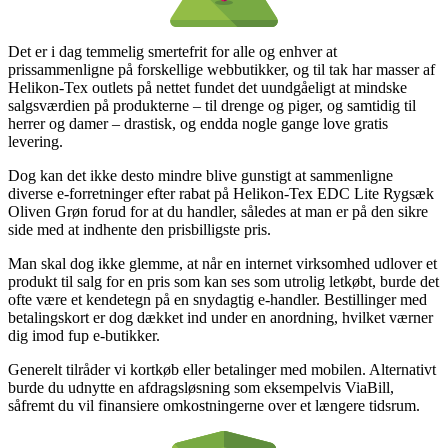
Det er i dag temmelig smertefrit for alle og enhver at
prissammenligne på forskellige webbutikker, og til tak har masser af
Helikon-Tex outlets på nettet fundet det uundgåeligt at mindske
salgsværdien på produkterne – til drenge og piger, og samtidig til
herrer og damer – drastisk, og endda nogle gange love gratis
levering.
Dog kan det ikke desto mindre blive gunstigt at sammenligne
diverse e-forretninger efter rabat på Helikon-Tex EDC Lite Rygsæk
Oliven Grøn forud for at du handler, således at man er på den sikre
side med at indhente den prisbilligste pris.
Man skal dog ikke glemme, at når en internet virksomhed udlover et
produkt til salg for en pris som kan ses som utrolig letkøbt, burde det
ofte være et kendetegn på en snydagtig e-handler. Bestillinger med
betalingskort er dog dækket ind under en anordning, hvilket værner
dig imod fup e-butikker.
Generelt tilråder vi kortkøb eller betalinger med mobilen. Alternativt
burde du udnytte en afdragsløsning som eksempelvis ViaBill,
såfremt du vil finansiere omkostningerne over et længere tidsrum.