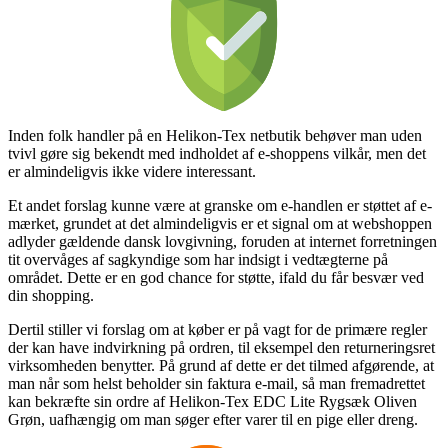
Inden folk handler på en Helikon-Tex netbutik behøver man uden
tvivl gøre sig bekendt med indholdet af e-shoppens vilkår, men det
er almindeligvis ikke videre interessant.
Et andet forslag kunne være at granske om e-handlen er støttet af e-
mærket, grundet at det almindeligvis er et signal om at webshoppen
adlyder gældende dansk lovgivning, foruden at internet forretningen
tit overvåges af sagkyndige som har indsigt i vedtægterne på
området. Dette er en god chance for støtte, ifald du får besvær ved
din shopping.
Dertil stiller vi forslag om at køber er på vagt for de primære regler
der kan have indvirkning på ordren, til eksempel den returneringsret
virksomheden benytter. På grund af dette er det tilmed afgørende, at
man når som helst beholder sin faktura e-mail, så man fremadrettet
kan bekræfte sin ordre af Helikon-Tex EDC Lite Rygsæk Oliven
Grøn, uafhængig om man søger efter varer til en pige eller dreng.