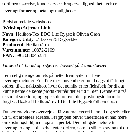
sortimentstørrelse, kundeservice, brugervenlighed, betingelser,
leveringsformer og betalingsmuligheder.
Bedst anmeldte webshops
Webshop
Stjerner
Link
Navn:
Helikon-Tex EDC Lite Rygsæk Oliven Grøn
Kategori:
Udstyr // Tasker & Rygsække
Producent:
Helikon-Tex
Varenummer:
10872-2109
EAN:
5902688045234
Vurderet til
4.5
ud af 5 stjerner baseret på
2
anmeldelser
Temmelig mange outlets på nettet frembyder nu flere
leveringsmetoder. En af de mest anvendte er nu til dags at få bragt
ordren til en pakkeshop, hvor det nemlig er ret fleksibelt for dig at
kunne hente de købte produkter når der er tid til det. Denne er altså
ekstremt smertefri, og typisk derudover den prisbilligste form for
fragt ved køb af Helikon-Tex EDC Lite Rygsæk Oliven Grøn.
Du bør endvidere overveje at få varerne leveret hjem til dig selv eller
ud til dit arbejdes adresse. Fragttypen bliver undertiden et hak mere
omkostningsfuld, men også super let. Den billigste metode til
levering er dog at du selv henter ordren, som jo stiller krav om at du