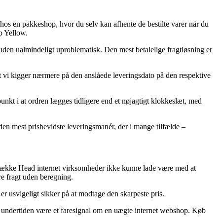
hos en pakkeshop, hvor du selv kan afhente de bestilte varer når du
p Yellow.
esuden ualmindeligt uproblematisk. Den mest betalelige fragtløsning er
t vi kigger nærmere på den anslåede leveringsdato på den respektive
nkt i at ordren lægges tidligere end et nøjagtigt klokkeslæt, med
den mest prisbevidste leveringsmanér, der i mange tilfælde –
ng række Head internet virksomheder ikke kunne lade være med at
re fragt uden beregning.
er usvigeligt sikker på at modtage den skarpeste pris.
det undertiden være et faresignal om en uægte internet webshop. Køb