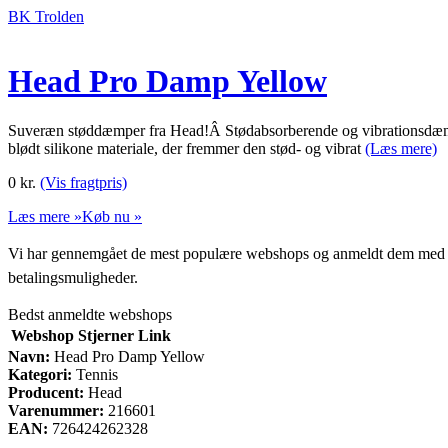
BK Trolden
Head Pro Damp Yellow
Suveræn støddæmper fra Head!Â Stødabsorberende og vibrationsdæmp
blødt silikone materiale, der fremmer den stød- og vibrat
(Læs mere)
0
kr.
(Vis fragtpris)
Læs mere »
Køb nu »
Vi har gennemgået de mest populære webshops og anmeldt dem med stjern
betalingsmuligheder.
Bedst anmeldte webshops
Webshop
Stjerner
Link
Navn:
Head Pro Damp Yellow
Kategori:
Tennis
Producent:
Head
Varenummer:
216601
EAN:
726424262328