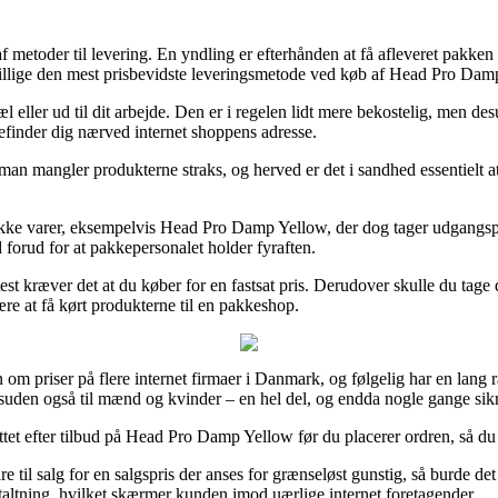
metoder til levering. En yndling er efterhånden at få afleveret pakken 
 tillige den mest prisbevidste leveringsmetode ved køb af Head Pro Dam
l eller ud til dit arbejde. Den er i regelen lidt mere bekostelig, men d
befinder dig nærved internet shoppens adresse.
man mangler produkterne straks, og herved er det i sandhed essentielt a
g række varer, eksempelvis Head Pro Damp Yellow, der dog tager udgangspu
ed forud for at pakkepersonalet holder fyraften.
st kræver det at du køber for en fastsat pris. Derudover skulle du tage 
re at få kørt produkterne til en pakkeshop.
on om priser på flere internet firmaer i Danmark, og følgelig har en la
desuden også til mænd og kvinder – en hel del, og endda nogle gange sik
ettet efter tilbud på Head Pro Damp Yellow før du placerer ordren, så du 
e til salg for en salgspris der anses for grænseløst gunstig, så burde 
altning, hvilket skærmer kunden imod uærlige internet foretagender.