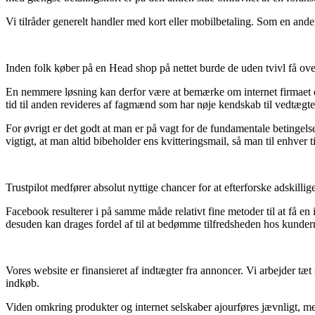
Vi tilråder generelt handler med kort eller mobilbetaling. Som en and
Inden folk køber på en Head shop på nettet burde de uden tvivl få over
En nemmere løsning kan derfor være at bemærke om internet firmaet er g
tid til anden revideres af fagmænd som har nøje kendskab til vedtægte
For øvrigt er det godt at man er på vagt for de fundamentale betingels
vigtigt, at man altid bibeholder ens kvitteringsmail, så man til enhver
Trustpilot medfører absolut nyttige chancer for at efterforske adskil
Facebook resulterer i på samme måde relativt fine metoder til at få en
desuden kan drages fordel af til at bedømme tilfredsheden hos kunder
Vores website er finansieret af indtægter fra annoncer. Vi arbejder tæ
indkøb.
Viden omkring produkter og internet selskaber ajourføres jævnligt, men