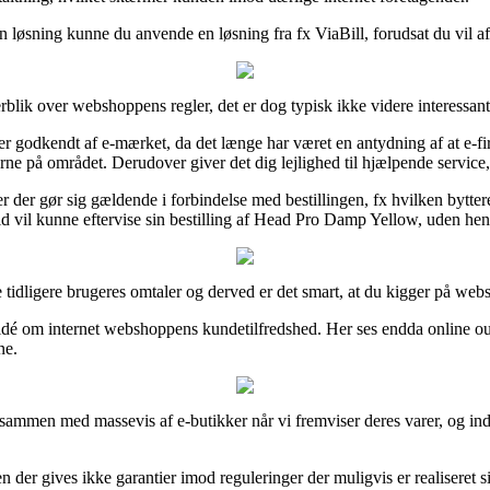
en løsning kunne du anvende en løsning fra fx ViaBill, forudsat du vil a
blik over webshoppens regler, det er dog typisk ikke videre interessant
odkendt af e-mærket, da det længe har været en antydning af at e-firmaet
rne på området. Derudover giver det dig lejlighed til hjælpende service
er der gør sig gældende i forbindelse med bestillingen, fx hvilken bytte
 tid vil kunne eftervise sin bestilling af Head Pro Damp Yellow, uden hen
lige tidligere brugeres omtaler og derved er det smart, at du kigger på
 idé om internet webshoppens kundetilfredshed. Her ses endda online out
ne.
t sammen med massevis af e-butikker når vi fremviser deres varer, og in
 der gives ikke garantier imod reguleringer der muligvis er realiseret 