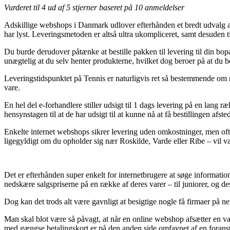
Vurderet til
4
ud af 5 stjerner baseret på
10
anmeldelser
Adskillige webshops i Danmark udlover efterhånden et bredt udvalg af 
har lyst. Leveringsmetoden er altså ultra ukompliceret, samt desuden
Du burde derudover påtænke at bestille pakken til levering til din bopæ
unægtelig at du selv henter produkterne, hvilket dog beroer på at du 
Leveringstidspunktet på Tennis er naturligvis ret så bestemmende om 
vare.
En hel del e-forhandlere stiller udsigt til 1 dags levering på en lan
hensynstagen til at de har udsigt til at kunne nå at få bestillingen afst
Enkelte internet webshops sikrer levering uden omkostninger, men ofte
ligegyldigt om du opholder sig nær Roskilde, Varde eller Ribe – vil væ
Det er efterhånden super enkelt for internetbrugere at søge informati
nedskære salgspriserne på en række af deres varer – til juniorer, og 
Dog kan det trods alt være gavnligt at besigtige nogle få firmaer på n
Man skal blot være så påvagt, at når en online webshop afsætter en var
med gængse betalingskort er på den anden side omfavnet af en foranst