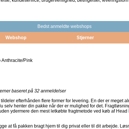
rrelse, kundeservice, brugervenlighed, betingelser, leveringsfor
Bedst anmeldte webshops
Webshop
Stjerner
 Anthracite/Pink
jerner baseret på
32
anmeldelser
 tildeler efterhånden flere former for levering. En der er meget al
u selv henter din pakke når der er mulighed for det. Fragtløsnin
den ydermere den mest letkøbte fragtmetode ved køb af Head 
 at få pakken bragt hjem til dig privat eller til dit arbejde. Løs