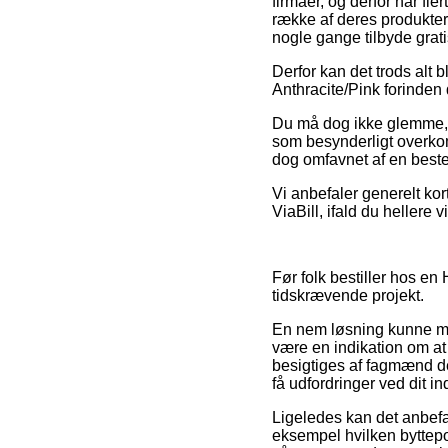
firmaer, og derfor har fl
række af deres produkter 
nogle gange tilbyde gratis
Derfor kan det trods alt b
Anthracite/Pink forinden d
Du må dog ikke glemme, a
som besynderligt overkom
dog omfavnet af en beste
Vi anbefaler generelt kor
ViaBill, ifald du hellere
Før folk bestiller hos en
tidskrævende projekt.
En nem løsning kunne må
være en indikation om at
besigtiges af fagmænd de
få udfordringer ved dit i
Ligeledes kan det anbefa
eksempel hvilken byttepoli