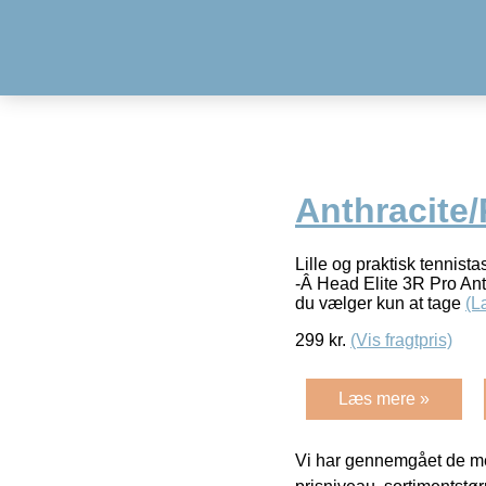
Anthracite/
Lille og praktisk tennista
-Â Head Elite 3R Pro Anth
du vælger kun at tage
(L
299
kr.
(Vis fragtpris)
Læs mere »
Vi har gennemgået de mes