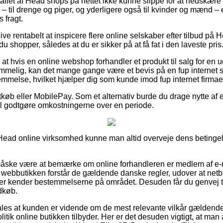
ertallet af Head shops på nettet ikke kunne slippe for at nedskæ
– til drenge og piger, og yderligere også til kvinder og mænd –
 fragt.
live rentabelt at inspicere flere online selskaber efter tilbud på
u shopper, således at du er sikker på at få fat i den laveste pris
t hvis en online webshop forhandler et produkt til salg for en 
melig, kan det mange gange være et bevis på en fup internet s
mmelse, hvilket hjælper dig som kunde imod fup internet firmae
tkøb eller MobilePay. Som et alternativ burde du drage nytte af 
 vil godtgøre omkostningerne over en periode.
 Head online virksomhed kunne man altid overveje dens betingelse
ske være at bemærke om online forhandleren er medlem af e-m
 webbutikken forstår de gældende danske regler, udover at net
r kender bestemmelserne på området. Desuden får du genvej til
ndkøb.
les at kunden er vidende om de mest relevante vilkår gældende 
tik online butikken tilbyder. Her er det desuden vigtigt, at man a