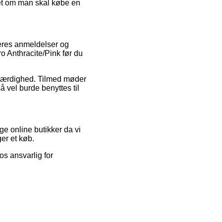
et om man skal købe en
geres anmeldelser og
o Anthracite/Pink før du
roværdighed. Tilmed møder
å vel burde benyttes til
ge online butikker da vi
er et køb.
os ansvarlig for