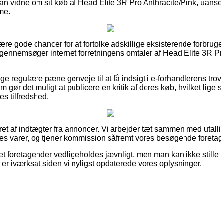
n vidne om sit køb af Head Elite 3R Pro Anthracite/Pink, uans
ame.
lære gode chancer for at fortolke adskillige eksisterende forbru
u gennemsøger internet forretningens omtaler af Head Elite 3R Pr
lige regulære pæne genveje til at få indsigt i e-forhandlerens t
 gør det muligt at publicere en kritik af deres køb, hvilket lige s
nes tilfredshed.
ret af indtægter fra annoncer. Vi arbejder tæt sammen med utalli
es varer, og tjener kommission såfremt vores besøgende foretag
t foretagender vedligeholdes jævnligt, men man kan ikke stille 
 er iværksat siden vi nyligst opdaterede vores oplysninger.