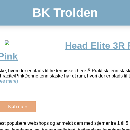
BK Trolden
Head Elite 3R 
Pink
ske, hvori der er plads til tre tennisketchere.Â Praktisk tennistask
racite/PinkDenne tennistaske har et rum, hvori der er plads til 
æs mere)
Køb nu »
t populære webshops og anmeldt dem med stjerner fra 1 til 5 ud