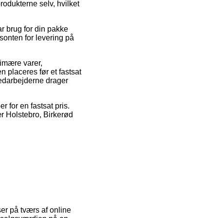
rodukterne selv, hvilket
ar brug for din pakke
sonten for levering på
rimære varer,
 placeres før et fastsat
kmedarbejderne drager
 for en fastsat pris.
ær Holstebro, Birkerød
ser på tværs af online