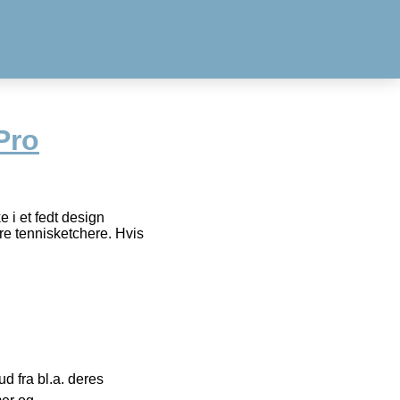
Pro
e i et fedt design
tre tennisketchere. Hvis
 fra bl.a. deres