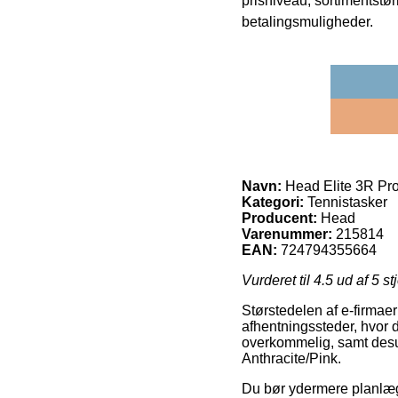
prisniveau, sortimentstø
betalingsmuligheder.
Navn:
Head Elite 3R Pro
Kategori:
Tennistasker
Producent:
Head
Varenummer:
215814
EAN:
724794355664
Vurderet til
4.5
ud af 5 st
Størstedelen af e-firmaer
afhentningssteder, hvor d
overkommelig, samt desu
Anthracite/Pink.
Du bør ydermere planlægge