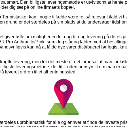
ra smart. Den billigste leveringsmetode er utvivlsomt at hente p
lder dig tæt på online firmaets bopæl.
ennistasker kan i nogle tilfælde være ret så relevant ifald vi h
den grund er det særdeles på sin plads at du undersøger tidshori
tet giver løfte om muligheden for dag-til-dag levering på deres p
 Pro Anthracite/Pink, som dog står og falder med at bestillingen
sandsynligvis kan nå at få de nye varer distribueret før logisti
agtfri levering, men for det meste er det forudsat at man indkøber
illigste leveringsmetode, der tit – uden hensyn til om man er n
t få leveret ordren til et afhentningssted.
særdeles uproblematisk for alle og enhver at finde de laveste pri