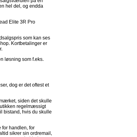
re salgsværdien på en
 en hel del, og endda
 Head Elite 3R Pro
.
udsalgspris som kan ses
hop. Kortbetalinger er
r.
en løsning som f.eks.
r, dog er det oftest et
ærket, siden det skulle
butikken regelmæssigt
 bistand, hvis du skulle
for handlen, for
ltid sikrer sin ordremail,