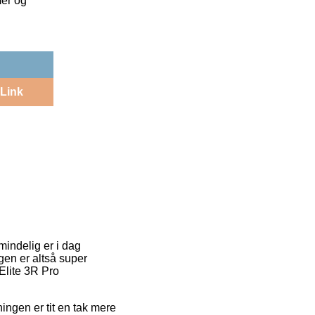
mer og
Link
mindelig er i dag
gen er altså super
Elite 3R Pro
ningen er tit en tak mere