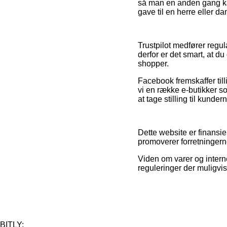
så man en anden gang ka
gave til en herre eller d
Trustpilot medfører regu
derfor er det smart, at d
shopper.
Facebook fremskaffer til
vi en række e-butikker som
at tage stilling til kunder
Dette website er finansie
promoverer forretningern
Viden om varer og interne
reguleringer der muligvis
BITLY: