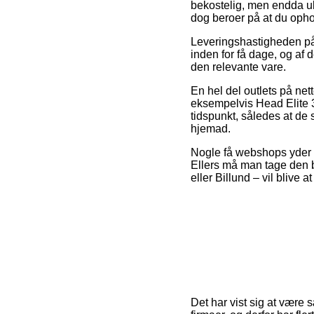
bekostelig, men endda ult
dog beroer på at du opho
Leveringshastigheden på T
inden for få dage, og af 
den relevante vare.
En hel del outlets på net
eksempelvis Head Elite 3R
tidspunkt, således at de 
hjemad.
Nogle få webshops yder fr
Ellers må man tage den b
eller Billund – vil blive a
Det har vist sig at være 