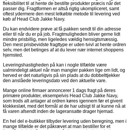
fleksibilitet til at hente de bestilte produkter præcis når det
passer dig. Fragtformen er altså rigtig ukompliceret, samt
oftest ydermere den mest letkøbte metode til levering ved
køb af Head Club Jakke Navy.
Du kan endvidere prøve at få pakken sendt til din adresse
eller til når du er på job. Fragtmuligheden bliver gerne lidt
mindre prisbillig, men ligeledes vældig hensigtsmæssig.
Den mest prisbevidste fragttype er uden tvivl at hente ordren
selv, men det betinges af at du lever nær internet shoppens
hjemsted.
Leveringshastigheden på kan i nogle tilfælde være
ualmindeligt aktuel når man mangler pakken lige om lidt, og
herved er det naturligvis på sin plads at du dobbelttjekker
den anslåede leveringsdato ved den aktuelle vare.
Mange online firmaer annoncerer 1 dags fragt på deres
primære produkter, eksempelvis Head Club Jakke Navy,
som trods alt antager at ordren køres igennem før et givent
klokkeslæt, med det formål at de har udsigt til at kunne nå at
få varen afsendt inden de lageransatte drager hjemad.
En hel del e-butikker tilbyder levering uden beregning, men i
mange tilfælde er det påkrævet at man bestiller for et