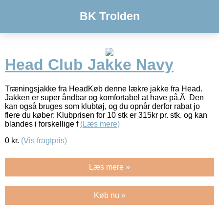
BK Trolden
Head Club Jakke Navy
Træningsjakke fra HeadKøb denne lækre jakke fra Head.
Jakken er super åndbar og komfortabel at have på.Â Den
kan også bruges som klubtøj, og du opnår derfor rabat jo
flere du køber: Klubprisen for 10 stk er 315kr pr. stk. og kan
blandes i forskellige f
(Læs mere)
0
kr.
(Vis fragtpris)
Læs mere »
Køb nu »