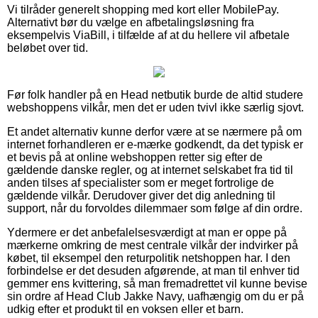
Vi tilråder generelt shopping med kort eller MobilePay.
Alternativt bør du vælge en afbetalingsløsning fra
eksempelvis ViaBill, i tilfælde af at du hellere vil afbetale
beløbet over tid.
Før folk handler på en Head netbutik burde de altid studere
webshoppens vilkår, men det er uden tvivl ikke særlig sjovt.
Et andet alternativ kunne derfor være at se nærmere på om
internet forhandleren er e-mærke godkendt, da det typisk er
et bevis på at online webshoppen retter sig efter de
gældende danske regler, og at internet selskabet fra tid til
anden tilses af specialister som er meget fortrolige de
gældende vilkår. Derudover giver det dig anledning til
support, når du forvoldes dilemmaer som følge af din ordre.
Ydermere er det anbefalelsesværdigt at man er oppe på
mærkerne omkring de mest centrale vilkår der indvirker på
købet, til eksempel den returpolitik netshoppen har. I den
forbindelse er det desuden afgørende, at man til enhver tid
gemmer ens kvittering, så man fremadrettet vil kunne bevise
sin ordre af Head Club Jakke Navy, uafhængig om du er på
udkig efter et produkt til en voksen eller et barn.