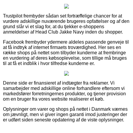
Trustpilot frembyder sådan set fortræffelige chancer for at
vurdere adskillige nuværende brugeres opfattelser og af den
grund slår vi et slag for, at du tjekker e-shoppens
anmeldelser af Head Club Jakke Navy inden du shopper.
Facebook frembyder ydermere aldeles passende genveje til
at få indtryk af internet firmaets troværdighed. Her ses en
række shops på nettet som tilbyder kunderne at frembringe
en vurdering af deres købsoplevelse, som tillige må bruges
til at få et indblik i hvor tilfredse kunderne er.
Denne side er finansieret af indtægter fra reklamer. Vi
samarbejder med adskillige online forhandlere eftersom vi
markedsfører forretningernes produkter, og tjener provision
om en bruger fra vores website realiserer et køb.
Oplysninger om varer og shops på nettet i Danmark værnes
om jævnligt, men vi giver ingen garanti imod justeringer der
er udført siden seneste opdatering af de viste oplysninger.