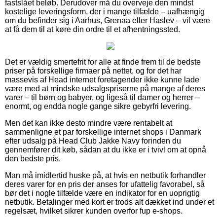
fastslået beløb. Derudover må du overveje den mindst
kostelige leveringsform, der i mange tilfælde – uafhængig
om du befinder sig i Aarhus, Grenaa eller Haslev – vil være
at få dem til at køre din ordre til et afhentningssted.
Det er vældig smertefrit for alle at finde frem til de bedste
priser på forskellige firmaer på nettet, og for det har
massevis af Head internet foretagender ikke kunne lade
være med at mindske udsalgspriserne på mange af deres
varer – til børn og babyer, og ligeså til damer og herrer –
enormt, og endda nogle gange sikre gebyrfri levering.
Men det kan ikke desto mindre være rentabelt at
sammenligne et par forskellige internet shops i Danmark
efter udsalg på Head Club Jakke Navy forinden du
gennemfører dit køb, sådan at du ikke er i tvivl om at opnå
den bedste pris.
Man må imidlertid huske på, at hvis en netbutik forhandler
deres varer for en pris der anses for ufattelig favorabel, så
bør det i nogle tilfælde være en indikator for en uoprigtig
netbutik. Betalinger med kort er trods alt dækket ind under et
regelsæt, hvilket sikrer kunden overfor fup e-shops.