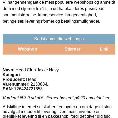
Vi har gennemgået de mest populære webshops og anmeldt
dem med stjerner fra 1 til 5 ud fra bl.a. deres prisniveau,
sortimentstørrelse, kundeservice, brugervenlighed,
betingelser, leveringsformer og betalingsmuligheder.
Bedst anmeldte webshops
Webshop
Stjerner
Link
Navn:
Head Club Jakke Navy
Kategori:
Producent:
Head
Varenummer:
213388-L
EAN:
726424721658
Vurderet til
3.9
ud af 5 stjerner baseret på
20
anmeldelser
Adskillige internet selskaber frembyder nu om dage et stort
udvalg af metoder til levering. Den mest anvendte er i
øjeblikket levering til en pakkeshop, fordi det giver dig fuld