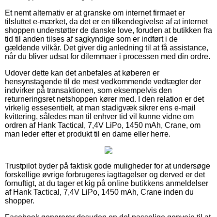
Et nemt alternativ er at granske om internet firmaet er
tilsluttet e-mærket, da det er en tilkendegivelse af at internet
shoppen understøtter de danske love, foruden at butikken fra
tid til anden tilses af sagkyndige som er indført i de
gældende vilkår. Det giver dig anledning til at få assistance,
når du bliver udsat for dilemmaer i processen med din ordre.
Udover dette kan det anbefales at køberen er
hensynstagende til de mest vedkommende vedtægter der
indvirker på transaktionen, som eksempelvis den
returneringsret netshoppen kører med. I den relation er det
virkelig essesentielt, at man stadigvæk sikrer ens e-mail
kvittering, således man til enhver tid vil kunne vidne om
ordren af Hank Tactical, 7,4V LiPo, 1450 mAh, Crane, om
man leder efter et produkt til en dame eller herre.
Trustpilot byder på faktisk gode muligheder for at undersøge
forskellige øvrige forbrugeres iagttagelser og derved er det
fornuftigt, at du tager et kig på online butikkens anmeldelser
af Hank Tactical, 7,4V LiPo, 1450 mAh, Crane inden du
shopper.