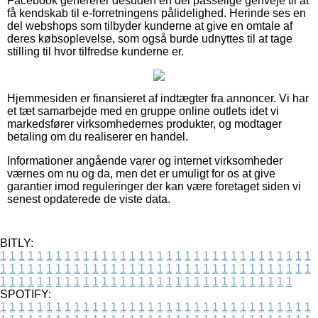
Facebook genererer desuden en del passelige genveje til at
få kendskab til e-forretningens pålidelighed. Herinde ses en
del webshops som tilbyder kunderne at give en omtale af
deres købsoplevelse, som også burde udnyttes til at tage
stilling til hvor tilfredse kunderne er.
Hjemmesiden er finansieret af indtægter fra annoncer. Vi har
et tæt samarbejde med en gruppe online outlets idet vi
markedsfører virksomhedernes produkter, og modtager
betaling om du realiserer en handel.
Informationer angående varer og internet virksomheder
værnes om nu og da, men det er umuligt for os at give
garantier imod reguleringer der kan være foretaget siden vi
senest opdaterede de viste data.
BITLY:
1
1
1
1
1
1
1
1
1
1
1
1
1
1
1
1
1
1
1
1
1
1
1
1
1
1
1
1
1
1
1
1
1
1
1
1
1
1
1
1
1
1
1
1
1
1
1
1
1
1
1
1
1
1
1
1
1
1
1
1
1
1
1
1
1
1
1
1
1
1
1
1
1
1
1
1
1
1
1
1
1
1
1
1
1
1
1
1
1
1
1
1
1
1
1
1
1
1
1
1
SPOTIFY:
1
1
1
1
1
1
1
1
1
1
1
1
1
1
1
1
1
1
1
1
1
1
1
1
1
1
1
1
1
1
1
1
1
1