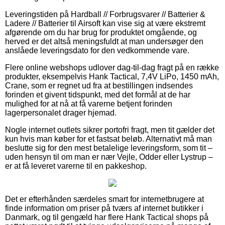
Leveringstiden på Hardball // Forbrugsvarer // Batterier &
Ladere // Batterier til Airsoft kan vise sig at være ekstremt
afgørende om du har brug for produktet omgående, og
herved er det altså meningsfuldt at man undersøger den
anslåede leveringsdato for den vedkommende vare.
Flere online webshops udlover dag-til-dag fragt på en række
produkter, eksempelvis Hank Tactical, 7,4V LiPo, 1450 mAh,
Crane, som er regnet ud fra at bestillingen indsendes
forinden et givent tidspunkt, med det formål at de har
mulighed for at nå at få varerne betjent forinden
lagerpersonalet drager hjemad.
Nogle internet outlets sikrer portofri fragt, men tit gælder det
kun hvis man køber for et fastsat beløb. Alternativt må man
beslutte sig for den mest betalelige leveringsform, som tit –
uden hensyn til om man er nær Vejle, Odder eller Lystrup –
er at få leveret varerne til en pakkeshop.
Det er efterhånden særdeles smart for internetbrugere at
finde information om priser på tværs af internet butikker i
Danmark, og til gengæld har flere Hank Tactical shops på