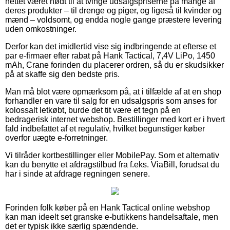
nettet været nødt til at tvinge udsalgspriserne på mange af
deres produkter – til drenge og piger, og ligeså til kvinder og
mænd – voldsomt, og endda nogle gange præstere levering
uden omkostninger.
Derfor kan det imidlertid vise sig indbringende at efterse et
par e-firmaer efter rabat på Hank Tactical, 7,4V LiPo, 1450
mAh, Crane forinden du placerer ordren, så du er skudsikker
på at skaffe sig den bedste pris.
Man må blot være opmærksom på, at i tilfælde af at en shop
forhandler en vare til salg for en udsalgspris som anses for
kolossalt letkøbt, burde det tit være et tegn på en
bedragerisk internet webshop. Bestillinger med kort er i hvert
fald indbefattet af et regulativ, hvilket begunstiger køber
overfor uægte e-forretninger.
Vi tilråder kortbestillinger eller MobilePay. Som et alternativ
kan du benytte et afdragstilbud fra f.eks. ViaBill, forudsat du
har i sinde at afdrage regningen senere.
Forinden folk køber på en Hank Tactical online webshop
kan man ideelt set granske e-butikkens handelsaftale, men
det er typisk ikke særlig spændende.