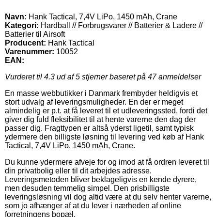
Navn:
Hank Tactical, 7,4V LiPo, 1450 mAh, Crane
Kategori:
Hardball // Forbrugsvarer // Batterier & Ladere //
Batterier til Airsoft
Producent:
Hank Tactical
Varenummer:
10052
EAN:
Vurderet til
4.3
ud af 5 stjerner baseret på
47
anmeldelser
En masse webbutikker i Danmark frembyder heldigvis et
stort udvalg af leveringsmuligheder. En der er meget
almindelig er p.t. at få leveret til et udleveringssted, fordi det
giver dig fuld fleksibilitet til at hente varerne den dag der
passer dig. Fragttypen er altså yderst ligetil, samt typisk
ydermere den billigste løsning til levering ved køb af Hank
Tactical, 7,4V LiPo, 1450 mAh, Crane.
Du kunne ydermere afveje for og imod at få ordren leveret til
din privatbolig eller til dit arbejdes adresse.
Leveringsmetoden bliver beklageligvis en kende dyrere,
men desuden temmelig simpel. Den prisbilligste
leveringsløsning vil dog altid være at du selv henter varerne,
som jo afhænger af at du lever i nærheden af online
forretningens bopæl.