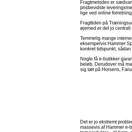
Fragtmetoden er sædvanli
prisbevidste leveringsmet
lige ved online forretning
Fragttiden på Træningsud
øjemed er det jo centralt
Temmelig mange internet
eksempelvis Hammer Spar
konkret tidspunkt, sådan a
Nogle få e-butikker garan
beløb. Derudover må man 
sig tæt på Horsens, Farum
Det er jo ekstremt proble
massevis af Hammer e-bu