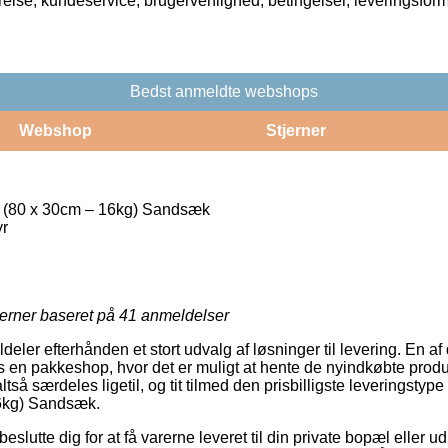
rrelse, kundeservice, brugervenlighed, betingelser, leveringsfor
Bedst anmeldte webshops
Webshop
Stjerner
(80 x 30cm – 16kg) Sandsæk
r
jerner baseret på
41
anmeldelser
ldeler efterhånden et stort udvalg af løsninger til levering. En a
s en pakkeshop, hvor det er muligt at hente de nyindkøbte produk
altså særdeles ligetil, og tit tilmed den prisbilligste leveringst
16kg) Sandsæk.
tte dig for at få varerne leveret til din private bopæl eller ud t