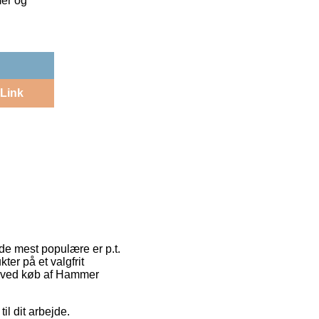
mer og
Link
f de mest populære er p.t.
ter på et valgfrit
ype ved køb af Hammer
il dit arbejde.