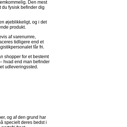
 fremkommelig. Den mest
 du fysisk befinder dig
 øjeblikkeligt, og i det
ende produkt.
evis af varenumre,
eres tidligere end et
istikpersonalet får fri.
an shopper for et bestemt
e – hvad end man befinder
 et udleveringssted.
ber, og af den grund har
 specielt deres bedst i