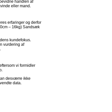
 bevidne handlen af
vinde eller mand.
res erfaringer og derfor
x 30cm – 16kg) Sandsæk
hedens kundefokus.
n vurdering af
.
eftersom vi formidler
b.
kan desværre ikke
vendte data.