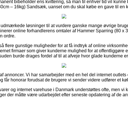
anent bibeholder ens kvittering, så man til enhver tid vil kunne
0cm – 16kg) Sandsæk, uanset om du skal købe en gave til en k
es udmærkede løsninger til at vurdere ganske mange øvrige bruge
aminerer online forhandlerens omtaler af Hammer Sparring (80 
in ordre.
å flere gunstige muligheder for at få indtryk af online virksom
ernet firmaer som giver kunderne mulighed for at offentliggøre e
den burde drages fordel af til at afveje hvor glade kunderne er
 af annoncer. Vi har samarbejder med en hel del internet outlets 
g får honorar forudsat de brugere vi sender videre udfører et kø
arer og internet varehuse i Danmark understøttes ofte, men vi 
ger der måtte være udarbejdet efter seneste opdatering af de an