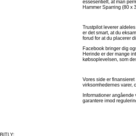
essesentielt, at man perm
Hammer Sparring (80 x 3
Trustpilot leverer aldel
er det smart, at du eks
forud for at du placerer d
Facebook bringer dig ogs
Herinde er der mange int
købsoplevelsen, som desu
Vores side er finansieret
virksomhedernes varer, o
Informationer angående v
garantere imod regulerin
BITLY: