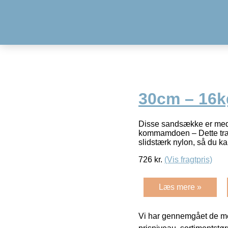
30cm – 16
Disse sandsække er med n
kommamdoen – Dette træn
slidstærk nylon, så du ka
726
kr.
(Vis fragtpris)
Læs mere »
Vi har gennemgået de mes