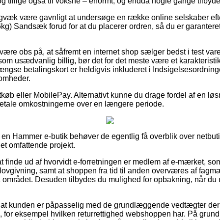
 og tillige også til voksne – enormt, og endda nogle gange tilbyde 
igvæk være gavnligt at undersøge en række online selskaber ef
g) Sandsæk forud for at du placerer ordren, så du er garanteret 
ære obs på, at såfremt en internet shop sælger bedst i test varer 
om usædvanlig billig, bør det for det meste være et karakteristi
ngse betalingskort er heldigvis inkluderet i Indsigelsesordnin
somheder.
rtkøb eller MobilePay. Alternativt kunne du drage fordel af en l
afbetale omkostningerne over en længere periode.
på en Hammer e-butik behøver de egentlig få overblik over netbut
t omfattende projekt.
 finde ud af hvorvidt e-forretningen er medlem af e-mærket, so
k lovgivning, samt at shoppen fra tid til anden overværes af fag
å området. Desuden tilbydes du mulighed for opbakning, når du
es at kunden er påpasselig med de grundlæggende vedtægter der
 for eksempel hvilken returrettighed webshoppen har. På grund af