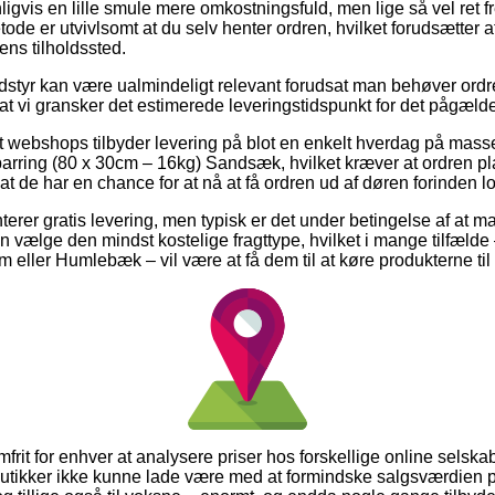
gvis en lille smule mere omkostningsfuld, men lige så vel ret
ode er utvivlsomt at du selv henter ordren, hvilket forudsætter at
ens tilholdssted.
styr kan være ualmindeligt relevant forudsat man behøver ordren
 at vi gransker det estimerede leveringstidspunkt for det pågæld
 webshops tilbyder levering på blot en enkelt hverdag på mass
ring (80 x 30cm – 16kg) Sandsæk, hvilket kræver at ordren plac
t de har en chance for at nå at få ordren ud af døren forinden log
terer gratis levering, men typisk er det under betingelse af at m
vælge den mindst kostelige fragttype, hvilket i mange tilfæld
 eller Humlebæk – vil være at få dem til at køre produkterne til
mfrit for enhver at analysere priser hos forskellige online selska
tikker ikke kunne lade være med at formindske salgsværdien på