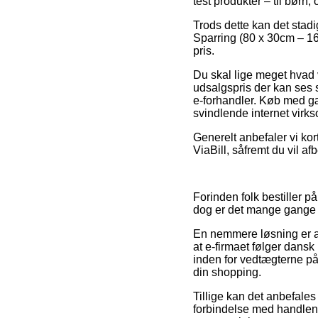
test produkter – til børn,
Trods dette kan det stad
Sparring (80 x 30cm – 16k
pris.
Du skal lige meget hvad v
udsalgspris der kan ses s
e-forhandler. Køb med gæ
svindlende internet virk
Generelt anbefaler vi ko
ViaBill, såfremt du vil 
Forinden folk bestiller 
dog er det mange gange e
En nemmere løsning er at
at e-firmaet følger dans
inden for vedtægterne p
din shopping.
Tillige kan det anbefal
forbindelse med handlen,