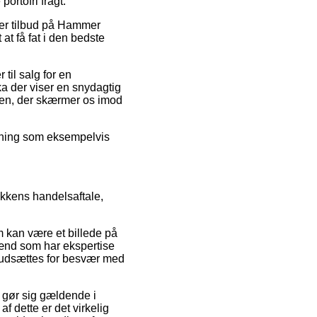
portofri fragt.
ter tilbud på Hammer
at få fat i den bedste
til salg for en
ka der viser en snydagtig
gen, der skærmer os imod
øsning som eksempelvis
ikkens handelsaftale,
m kan være et billede på
mænd som har ekspertise
 udsættes for besvær med
 gør sig gældende i
 dette er det virkelig