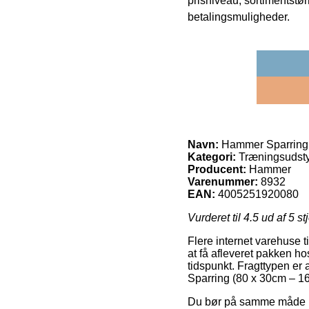
prisniveau, sortimentstø
betalingsmuligheder.
Navn:
Hammer Sparring 
Kategori:
Træningsudsty
Producent:
Hammer
Varenummer:
8932
EAN:
4005251920080
Vurderet til
4.5
ud af 5 st
Flere internet varehuse ti
at få afleveret pakken ho
tidspunkt. Fragttypen er 
Sparring (80 x 30cm – 
Du bør på samme måde beslu