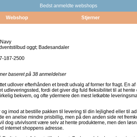
Bedst anmeldte webshops
Webshop
Stjerner
 Navy
dventstilbud oggt; Badesandaler
7-187-2500
rner baseret på
38
anmeldelser
et udlover efterhånden et bredt udvalg af former for fragt. En 
 et udleveringssted, fordi det giver dig fuld fleksibilitet til at hent
 virkelig bekvem, og ofte ydermere den mest letkøbte leverings
 og imod at bestille pakken til levering til din lejlighed eller til 
lde en anelse mindre prisbillig, men på den anden side ret fre
 vil dog utvivlsomt være selv at hente produkterne, men den løs
ved internet shoppens adresse.