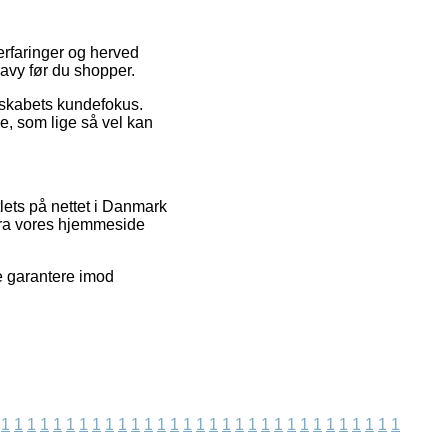
 erfaringer og herved
vy før du shopper.
elskabets kundefokus.
e, som lige så vel kan
lets på nettet i Danmark
fra vores hjemmeside
e garantere imod
1
1
1
1
1
1
1
1
1
1
1
1
1
1
1
1
1
1
1
1
1
1
1
1
1
1
1
1
1
1
1