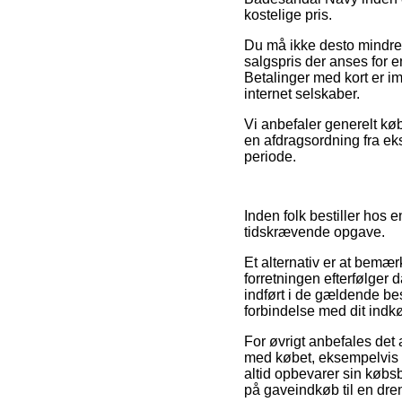
kostelige pris.
Du må ikke desto mindre væ
salgspris der anses for 
Betalinger med kort er im
internet selskaber.
Vi anbefaler generelt k
en afdragsordning fra eks
periode.
Inden folk bestiller hos
tidskrævende opgave.
Et alternativ er at bemær
forretningen efterfølger 
indført i de gældende bes
forbindelse med dit indk
For øvrigt anbefales det
med købet, eksempelvis de
altid opbevarer sin købs
på gaveindkøb til en dren