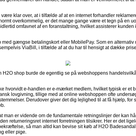
re klar over, at i tilfælde af at en internet forhandler reklamere
enormt overkommelig, er det mange gange være et tegn på en uopr
idlertid omfavnet af en foranstaltning, hvilket assisterer kunde
øb med gængse betalingskort eller MobilePay. Som en alternati
empelvis ViaBill, i tilfælde af at du har til hensigt at dække pr
 en H2O shop burde de egentlig se på webshoppens handelsvilkår,
ke hvorvidt e-handlen er e-mærket medlem, hvilket typisk er et bi
dansk lovgivning, tillige med at online webshoppen ofte undersøge
temmelser. Derudover giver det dig lejlighed til at få hjælp, for s
øb.
 at man er vidende om de fundamentale retningslinjer der kan h
n returneringsret internet forretningen tilsikrer. Her er det lige
bekræftelse, så man altid kan bevise sit køb af H2O Badesanda
g eller pige.