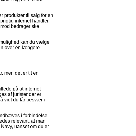
r produkter til salg for en
igtig internet handler.
n imod bedrageriske
v mulighed kan du vælge
isen over en længere
 men det er tit en
llede på at internet
s af jurister der er
å vidt du får besvær i
åndhæves i forbindelse
ledes relevant, at man
l Navy, uanset om du er