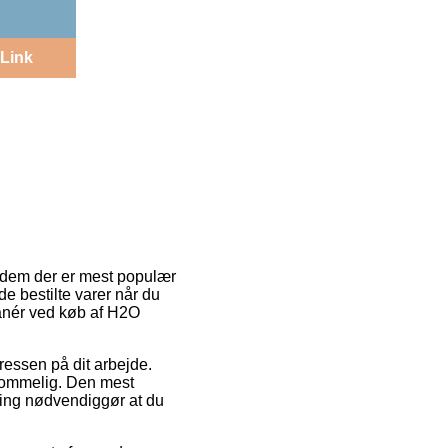
Link
af dem der er mest populær
e de bestilte varer når du
manér ved køb af H2O
adressen på dit arbejde.
mkommelig. Den mest
ning nødvendiggør at du