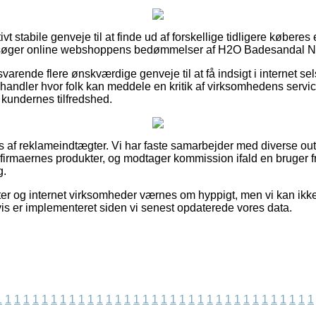
ivt stabile genveje til at finde ud af forskellige tidligere køberes
tersøger online webshoppens bedømmelser af H2O Badesandal Na
varende flere ønskværdige genveje til at få indsigt i internet s
handler hvor folk kan meddele en kritik af virksomhedens servic
 kundernes tilfredshed.
s af reklameindtægter. Vi har faste samarbejder med diverse out
 firmaernes produkter, og modtager kommission ifald en bruger 
g.
er og internet virksomheder værnes om hyppigt, men vi kan ikk
vis er implementeret siden vi senest opdaterede vores data.
1
1
1
1
1
1
1
1
1
1
1
1
1
1
1
1
1
1
1
1
1
1
1
1
1
1
1
1
1
1
1
1
1
1
1