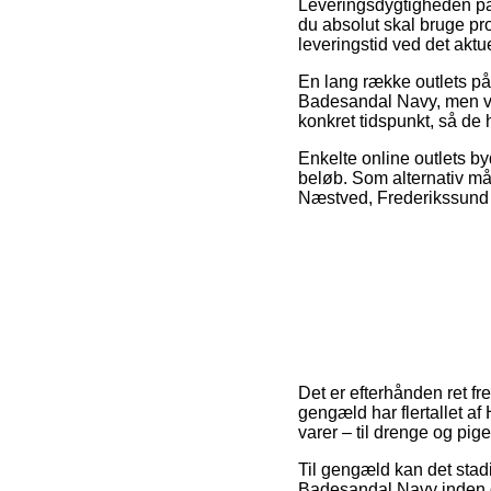
Leveringsdygtigheden på 
du absolut skal bruge pro
leveringstid ved det aktu
En lang række outlets på
Badesandal Navy, men vær
konkret tidspunkt, så de 
Enkelte online outlets by
beløb. Som alternativ m
Næstved, Frederikssund el
Det er efterhånden ret fre
gengæld har flertallet a
varer – til drenge og pig
Til gengæld kan det stad
Badesandal Navy inden du