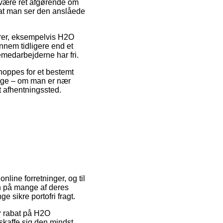
 være ret afgørende om
t at man ser den anslåede
arer, eksempelvis H2O
nnem tidligere end et
emedarbejderne har fri.
shoppes for et bestemt
nge – om man er nær
t afhentningssted.
nline forretninger, og til
en på mange af deres
e sikre portofri fragt.
r rabat på H2O
skaffe sig den mindst