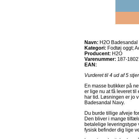
Navn:
H2O Badesandal
Kategori:
Fodtøj oggt; A
Producent:
H2O
Varenummer:
187-1802
EAN:
Vurderet til
4
ud af 5 stje
En masse butikker på nett
er lige nu at få leveret til
har tid. Løsningen er jo
Badesandal Navy.
Du burde tillige afveje for
Den bliver i mange tilfæ
betalelige leveringstype
fysisk befinder dig lige 