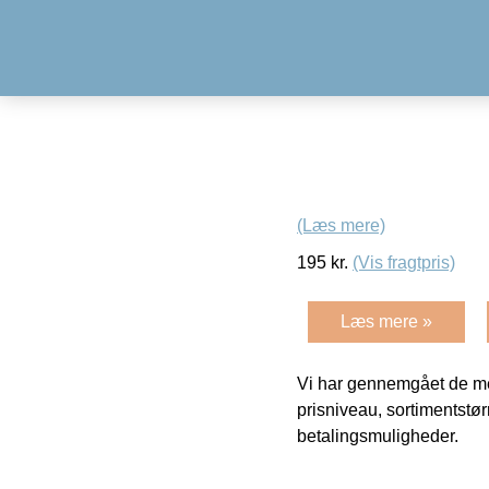
(Læs mere)
195
kr.
(Vis fragtpris)
Læs mere »
Vi har gennemgået de mes
prisniveau, sortimentstø
betalingsmuligheder.