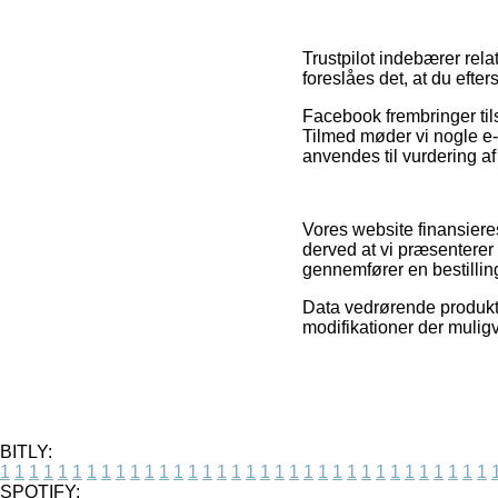
Trustpilot indebærer relat
foreslåes det, at du ef
Facebook frembringer tils
Tilmed møder vi nogle e-
anvendes til vurdering af
Vores website finansiere
derved at vi præsenterer
gennemfører en bestillin
Data vedrørende produkt
modifikationer der mulig
BITLY:
1
1
1
1
1
1
1
1
1
1
1
1
1
1
1
1
1
1
1
1
1
1
1
1
1
1
1
1
1
1
1
1
1
1
SPOTIFY: