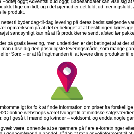
Fodtøj oggt; Adventstilbud oggt; Badesandaler kan vise sig at
duktet lige om lidt, og i det øjemed er det fuldt ud meningsfuld
elle produkt.
 nettet tilbyder dag-til-dag levering på deres bedst sælgende v
 opmærksom på at det er betinget af at bestillingen køres ige
højst sandsynligt kan nå at få produkterne sendt afsted før pakk
der på gratis levering, men undertiden er det betinget af at der 
å man udse dig den prisbilligste leveringsmåde, som mange ga
ler Sorø – er at få fragtmanden til at levere dine produkter til e
mkommeligt for folk at finde information om priser fra forskellige o
f H2O online webshops været tvunget til at mindske salgsværdi
er, og ligeså til mænd og kvinder – voldsomt, og endda nogle gang
igvæk være lønnende at se nærmere på flere e-forretninger efte
 gennemfører din handel, sådan at man er velinformeret til at 