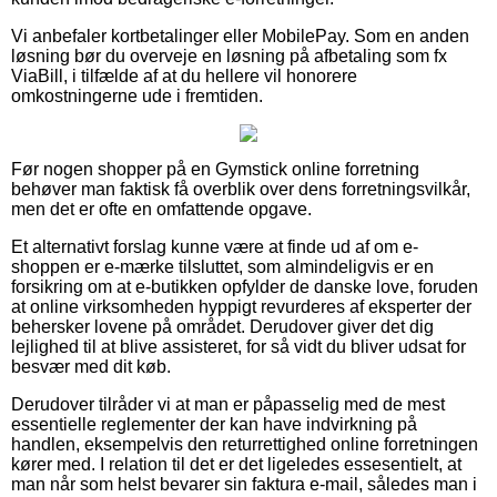
Vi anbefaler kortbetalinger eller MobilePay. Som en anden
løsning bør du overveje en løsning på afbetaling som fx
ViaBill, i tilfælde af at du hellere vil honorere
omkostningerne ude i fremtiden.
Før nogen shopper på en Gymstick online forretning
behøver man faktisk få overblik over dens forretningsvilkår,
men det er ofte en omfattende opgave.
Et alternativt forslag kunne være at finde ud af om e-
shoppen er e-mærke tilsluttet, som almindeligvis er en
forsikring om at e-butikken opfylder de danske love, foruden
at online virksomheden hyppigt revurderes af eksperter der
behersker lovene på området. Derudover giver det dig
lejlighed til at blive assisteret, for så vidt du bliver udsat for
besvær med dit køb.
Derudover tilråder vi at man er påpasselig med de mest
essentielle reglementer der kan have indvirkning på
handlen, eksempelvis den returrettighed online forretningen
kører med. I relation til det er det ligeledes essesentielt, at
man når som helst bevarer sin faktura e-mail, således man i