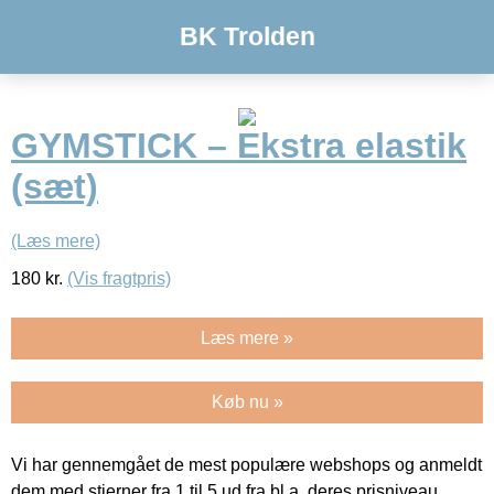
BK Trolden
GYMSTICK – Ekstra elastik
(sæt)
(Læs mere)
180
kr.
(Vis fragtpris)
Læs mere »
Køb nu »
Vi har gennemgået de mest populære webshops og anmeldt
dem med stjerner fra 1 til 5 ud fra bl.a. deres prisniveau,