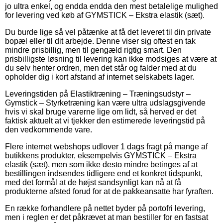
jo ultra enkel, og endda endda den mest betalelige mulighed
for levering ved køb af GYMSTICK – Ekstra elastik (sæt).
Du burde lige så vel påtænke at få det leveret til din private
bopæl eller til dit arbejde. Denne viser sig oftest en tak
mindre prisbillig, men til gengæld rigtig smart. Den
prisbilligste løsning til levering kan ikke modsiges at være at
du selv henter ordren, men det står og falder med at du
opholder dig i kort afstand af internet selskabets lager.
Leveringstiden på Elastiktræning – Træningsudstyr –
Gymstick – Styrketræning kan være ultra udslagsgivende
hvis vi skal bruge varerne lige om lidt, så herved er det
faktisk aktuelt at vi tjekker den estimerede leveringstid på
den vedkommende vare.
Flere internet webshops udlover 1 dags fragt på mange af
butikkens produkter, eksempelvis GYMSTICK – Ekstra
elastik (sæt), men som ikke desto mindre betinges af at
bestillingen indsendes tidligere end et konkret tidspunkt,
med det formål at de højst sandsynligt kan nå at få
produkterne afsted forud for at de pakkeansatte har fyraften.
En række forhandlere på nettet byder på portofri levering,
men i reglen er det påkrævet at man bestiller for en fastsat