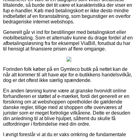
tiltalende, så burde det tit være et karakteristika der viser en
fup e-handler. Køb med betalingskort er ikke desto mindre
indbefattet af en foranstaltning, som begunstiger en overfor
bedrageriske internet webshops.
Generelt går vi ind for bestillinger med betalingskort eller
mobilbetaling. Som et alternativ kunne du drage fordel af en
afbetalingsløsning fra for eksempel ViaBill, forudsat du har
til hensigt at finansiere prisen af flere omgange.
Forinden folk køber på en Gymleco butik på nettet kan de
når alt kommer til alt have øje for e-butikkens handelsvilkår,
dog er det oftest ikke særlig spændende.
En anden løsning kunne være at granske hvorvidt online
forhandleren er støttet af e-mærket, fordi det generelt er en
forsikring om at webshoppen opretholder de gældende
danske regler, tillige med at shoppen ofte overværes af
jurister som er meget fortrolige vilkårene. Dette er desuden
din anledning til at blive hjulpet, såfremt du skulle få
udfordringer i forbindelse med din ordre.
I øvrigt foreslår vi at du er vaks omkring de fundamentale