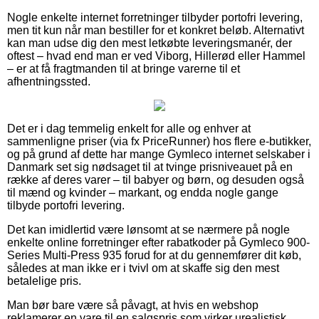
Nogle enkelte internet forretninger tilbyder portofri levering,
men tit kun når man bestiller for et konkret beløb. Alternativt
kan man udse dig den mest letkøbte leveringsmanér, der
oftest – hvad end man er ved Viborg, Hillerød eller Hammel
– er at få fragtmanden til at bringe varerne til et
afhentningssted.
Det er i dag temmelig enkelt for alle og enhver at
sammenligne priser (via fx PriceRunner) hos flere e-butikker,
og på grund af dette har mange Gymleco internet selskaber i
Danmark set sig nødsaget til at tvinge prisniveauet på en
række af deres varer – til babyer og børn, og desuden også
til mænd og kvinder – markant, og endda nogle gange
tilbyde portofri levering.
Det kan imidlertid være lønsomt at se nærmere på nogle
enkelte online forretninger efter rabatkoder på Gymleco 900-
Series Multi-Press 935 forud for at du gennemfører dit køb,
således at man ikke er i tvivl om at skaffe sig den mest
betalelige pris.
Man bør bare være så påvagt, at hvis en webshop
reklamerer en vare til en salgspris som virker urealistisk