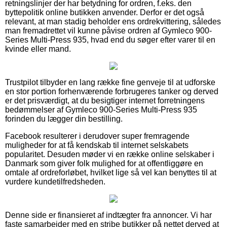
retningslinjer der har betydning for ordren, f.eks. den
byttepolitik online butikken anvender. Derfor er det også
relevant, at man stadig beholder ens ordrekvittering, således
man fremadrettet vil kunne påvise ordren af Gymleco 900-
Series Multi-Press 935, hvad end du søger efter varer til en
kvinde eller mand.
Trustpilot tilbyder en lang række fine genveje til at udforske
en stor portion forhenværende forbrugeres tanker og derved
er det prisværdigt, at du besigtiger internet forretningens
bedømmelser af Gymleco 900-Series Multi-Press 935
forinden du lægger din bestilling.
Facebook resulterer i derudover super fremragende
muligheder for at få kendskab til internet selskabets
popularitet. Desuden møder vi en række online selskaber i
Danmark som giver folk mulighed for at offentliggøre en
omtale af ordreforløbet, hvilket lige så vel kan benyttes til at
vurdere kundetilfredsheden.
Denne side er finansieret af indtægter fra annoncer. Vi har
faste samarbejder med en stribe butikker på nettet derved at