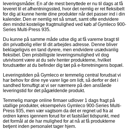
leveringsmåder. En af de mest benyttede er nu til dags at få
leveret til et afhentningssted, hvor det nemlig er ret fleksibelt
for dig at kunne hente dine produkter når det passer ind i din
kalender. Den er nemlig ret så smart, samt ofte endvidere
den mindst kostelige fragtmulighed ved køb af Gymleco 900-
Series Multi-Press 935.
Du kunne på samme måde udse dig at få varerne bragt til
din privatbolig eller til dit arbejdes adresse. Denne bliver
beklageligvis en tand dyrere, men endvidere usædvanlig
fleksibel. Den prisbilligste leveringsmulighed vil dog
utvivlsomt være at du selv henter produkterne, hvilket
forudsætter at du befinder dig tæt på e-forretningens bopæl.
Leveringstiden på Gymleco er temmelig central forudsat vi
har behov for dine nye varer lige om lidt, så derfor er det i
sandhed fornuftigt at vi ser nærmere på den anslåede
leveringstid for det pågældende produkt.
Temmelig mange online firmaer udlover 1 dags fragt på
utallige produkter, eksempelvis Gymleco 900-Series Multi-
Press 935, men vær vagtsom da det er regnet ud fra at
ordren køres igennem forud for et fastslået tidspunkt, med
det formål at de har mulighed for at nå at få produkterne
betjent inden personalet tager hjem.