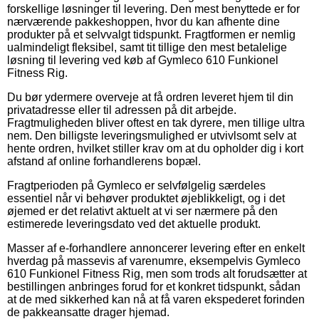
forskellige løsninger til levering. Den mest benyttede er for
nærværende pakkeshoppen, hvor du kan afhente dine
produkter på et selvvalgt tidspunkt. Fragtformen er nemlig
ualmindeligt fleksibel, samt tit tillige den mest betalelige
løsning til levering ved køb af Gymleco 610 Funkionel
Fitness Rig.
Du bør ydermere overveje at få ordren leveret hjem til din
privatadresse eller til adressen på dit arbejde.
Fragtmuligheden bliver oftest en tak dyrere, men tillige ultra
nem. Den billigste leveringsmulighed er utvivlsomt selv at
hente ordren, hvilket stiller krav om at du opholder dig i kort
afstand af online forhandlerens bopæl.
Fragtperioden på Gymleco er selvfølgelig særdeles
essentiel når vi behøver produktet øjeblikkeligt, og i det
øjemed er det relativt aktuelt at vi ser nærmere på den
estimerede leveringsdato ved det aktuelle produkt.
Masser af e-forhandlere annoncerer levering efter en enkelt
hverdag på massevis af varenumre, eksempelvis Gymleco
610 Funkionel Fitness Rig, men som trods alt forudsætter at
bestillingen anbringes forud for et konkret tidspunkt, sådan
at de med sikkerhed kan nå at få varen ekspederet forinden
de pakkeansatte drager hjemad.