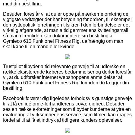
med din bestilling.
Desuden foreslår vi at du er oppe på mærkerne omkring de
vigtigste vedtægter der har betydning for ordren, til eksempel
den byttepolitik forretningen tilsikrer. I den forbindelse er det
virkelig afgørende, at man altid gemmer ens kvitteringsmail,
så man i fremtiden kan dokumentere sin bestilling af
Gymleco 610 Funkionel Fitness Rig, uafhængig om man
skal købe til en mand eller kvinde.
Trustpilot tilbyder altid relevante genveje til at udforske en
række eksisterende køberes bedømmelser og derfor foreslår
vi, at du udforsker internet webshoppens anmeldelser af
Gymleco 610 Funkionel Fitness Rig forinden du lægger din
bestilling.
Facebook forærer dig ligeledes forholdsvis gunstige genveje
til at få en idé om e-forhandlerens troværdighed. Desuden
ses en række e-forretninger som tilbyder kunderne at ytre en
evaluering af virksomhedens service, som tilmed kan drages
fordel af til at få et indtryk af tidligere kunders oplevelser.