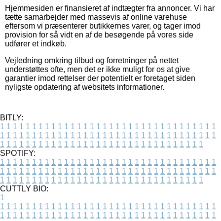
Hjemmesiden er finansieret af indtægter fra annoncer. Vi har
tætte samarbejder med massevis af online varehuse
eftersom vi præsenterer butikkernes varer, og tager imod
provision for så vidt en af de besøgende på vores side
udfører et indkøb.
Vejledning omkring tilbud og forretninger på nettet
understøttes ofte, men det er ikke muligt for os at give
garantier imod rettelser der potentielt er foretaget siden
nyligste opdatering af websitets informationer.
BITLY:
1
1
1
1
1
1
1
1
1
1
1
1
1
1
1
1
1
1
1
1
1
1
1
1
1
1
1
1
1
1
1
1
1
1
1
1
1
1
1
1
1
1
1
1
1
1
1
1
1
1
1
1
1
1
1
1
1
1
1
1
1
1
1
1
1
1
1
1
1
1
1
1
1
1
1
1
1
1
1
1
1
1
1
1
1
1
1
1
1
1
1
1
1
1
1
1
1
1
1
1
SPOTIFY:
1
1
1
1
1
1
1
1
1
1
1
1
1
1
1
1
1
1
1
1
1
1
1
1
1
1
1
1
1
1
1
1
1
1
1
1
1
1
1
1
1
1
1
1
1
1
1
1
1
1
1
1
1
1
1
1
1
1
1
1
1
1
1
1
1
1
1
1
1
1
1
1
1
1
1
1
1
1
1
1
1
1
1
1
1
1
1
1
1
1
1
1
1
1
1
1
1
1
1
1
CUTTLY BIO:
1
1
1
1
1
1
1
1
1
1
1
1
1
1
1
1
1
1
1
1
1
1
1
1
1
1
1
1
1
1
1
1
1
1
1
1
1
1
1
1
1
1
1
1
1
1
1
1
1
1
1
1
1
1
1
1
1
1
1
1
1
1
1
1
1
1
1
1
1