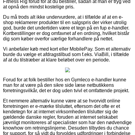
Fitness Rig forud for at du bestiller, sådan at man er tryg ved
at opnå den mindst kostelige pris.
Du må trods alt ikke undervurdere, at i tilfælde af at en e-
shop reklamerer produkter til en salgspris der virker utrolig
god, burde det undertiden være et tegn på en fup e-handler.
Kortbestillinger er dog omfavnet af en ordning, hvilket bistår
dig som køber overfor uærlige forhandlere på nettet.
Vi anbefaler køb med kort eller MobilePay. Som et alternativ
burde du vælge et afdragstilbud som f.eks. ViaBill, i tilfælde
af at du tilstræber at klare beløbet over en periode.
Forud for at folk bestiller hos en Gymleco e-handler kunne
man for at være på den sikre side læse netbutikkens
forretningsvilkår, det er dog uden tvivl et omfattende projekt.
Et nemmere alternativ kunne være at se hvorvidt online
forretningen er e-mærke tilsluttet, eftersom det ofte er et
kendetegn for at internet virksomheden tilslutter sig de
gældende danske regler, foruden at internet selskabet
jævnligt monitoreres af specialister som har den nødvendige
knowhow om retningslinjerne. Desuden tilbydes du chance
for support, for så vidt du forvoldes udfordringer i forbindelse