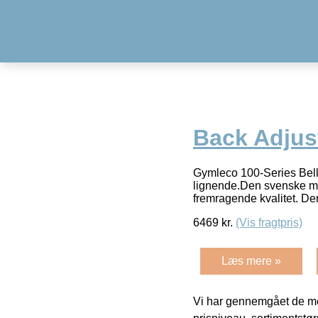
Back Adjus
Gymleco 100-Series Belly
lignende.Den svenske mæ
fremragende kvalitet. Der
6469
kr.
(Vis fragtpris)
Læs mere »
Vi har gennemgået de mes