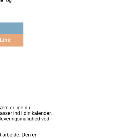
mer og
Link
ære er lige nu
sser ind i din kalender.
 leveringsmulighed ved
it arbejde. Den er