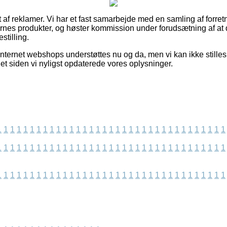
 af reklamer. Vi har et fast samarbejde med en samling af forretn
nes produkter, og høster kommission under forudsætning af at 
stilling.
nternet webshops understøttes nu og da, men vi kan ikke stilles a
det siden vi nyligst opdaterede vores oplysninger.
1
1
1
1
1
1
1
1
1
1
1
1
1
1
1
1
1
1
1
1
1
1
1
1
1
1
1
1
1
1
1
1
1
1
1
1
1
1
1
1
1
1
1
1
1
1
1
1
1
1
1
1
1
1
1
1
1
1
1
1
1
1
1
1
1
1
1
1
1
1
1
1
1
1
1
1
1
1
1
1
1
1
1
1
1
1
1
1
1
1
1
1
1
1
1
1
1
1
1
1
1
1
1
1
1