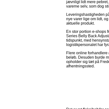
jævnligt lidt mere pebret
varerne selv, som dog st
Leveringshastigheden på T
nye varer lige om lidt, o
aktuelle produkt.
En stor portion e-shops 
Series Belly Back Adjust
tidspunkt, med hensynsta
logistikpersonalet har fyr
Flere online forhandlere 
beløb. Desuden burde ma
opholder sig tæt på Freder
afhentningssted.