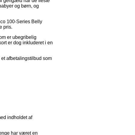
 til gengæld har de fleste
 babyer og børn, og
leco 100-Series Belly
e pris.
som er ubegribelig
ort er dog inkluderet i en
e et afbetalingstilbud som
med indholdet af
 længe har været en