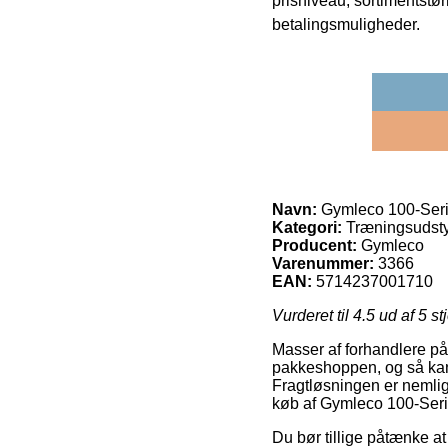
prisniveau, sortimentstø
betalingsmuligheder.
Navn:
Gymleco 100-Serie
Kategori:
Træningsudsty
Producent:
Gymleco
Varenummer:
3366
EAN:
5714237001710
Vurderet til
4.5
ud af 5 st
Masser af forhandlere på
pakkeshoppen, og så kan d
Fragtløsningen er nemlig
køb af Gymleco 100-Seri
Du bør tillige påtænke at 