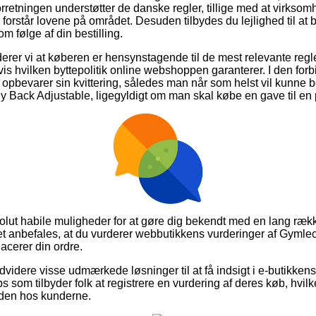
forretningen understøtter de danske regler, tillige med at virks
forstår lovene på området. Desuden tilbydes du lejlighed til at bl
m følge af din bestilling.
er vi at køberen er hensynstagende til de mest relevante regl
s hvilken byttepolitik online webshoppen garanterer. I den forb
d opbevarer sin kvittering, således man når som helst vil kunne b
 Back Adjustable, ligegyldigt om man skal købe en gave til en p
solut habile muligheder for at gøre dig bekendt med en lang ræk
 anbefales, at du vurderer webbutikkens vurderinger af Gymle
acerer din ordre.
videre visse udmærkede løsninger til at få indsigt i e-butikke
 som tilbyder folk at registrere en vurdering af deres køb, hvilk
heden hos kunderne.