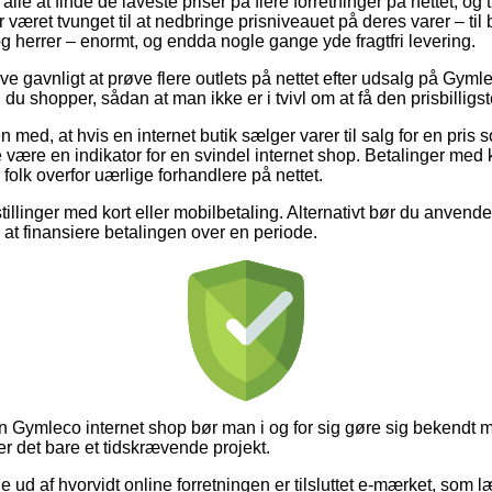
s alle at finde de laveste priser på flere forretninger på nettet, og
 været tvunget til at nedbringe prisniveauet på deres varer – til
g herrer – enormt, og endda nogle gange yde fragtfri levering.
ive gavnligt at prøve flere outlets på nettet efter udsalg på Gym
du shopper, sådan at man ikke er i tvivl om at få den prisbilligst
 med, at hvis en internet butik sælger varer til salg for en pris 
være en indikator for en svindel internet shop. Betalinger med k
olk overfor uærlige forhandlere på nettet.
tillinger med kort eller mobilbetaling. Alternativt bør du anvend
r at finansiere betalingen over en periode.
 en Gymleco internet shop bør man i og for sig gøre sig bekendt 
er det bare et tidskrævende projekt.
e ud af hvorvidt online forretningen er tilsluttet e-mærket, som