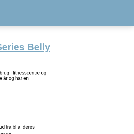
eries Belly
rug i fitnesscentre og
 år og har en
 fra bl.a. deres