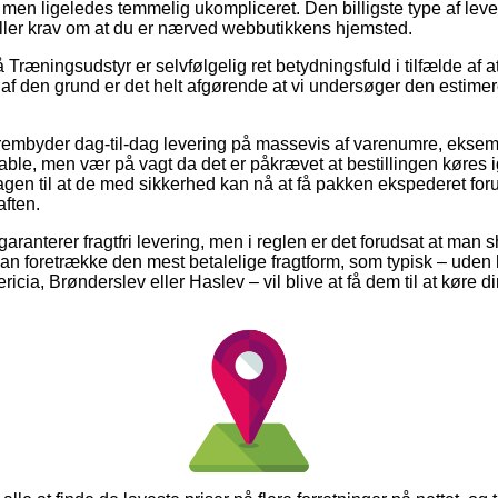
, men ligeledes temmelig ukompliceret. Den billigste type af leve
iller krav om at du er nærved webbutikkens hjemsted.
ræningsudstyr er selvfølgelig ret betydningsfuld i tilfælde af 
g af den grund er det helt afgørende at vi undersøger den estime
frembyder dag-til-dag levering på massevis af varenumre, ekse
able, men vær på vagt da det er påkrævet at bestillingen køres
gen til at de med sikkerhed kan nå at få pakken ekspederet foru
aften.
garanterer fragtfri levering, men i reglen er det forudsat at man 
n foretrække den mest betalelige fragtform, som typisk – uden
icia, Brønderslev eller Haslev – vil blive at få dem til at køre din 