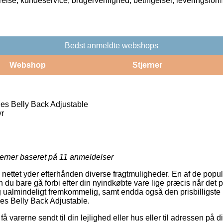
rrelse, kundeservice, brugervenlighed, betingelser, leveringsfor
Bedst anmeldte webshops
Webshop
Stjerner
s Belly Back Adjustable
r
jerner baseret på
11
anmeldelser
 nettet yder efterhånden diverse fragtmuligheder. En af de popul
u bare gå forbi efter din nyindkøbte vare lige præcis når det pa
 ualmindeligt fremkommelig, samt endda også den prisbilligste
es Belly Back Adjustable.
få varerne sendt til din lejlighed eller hus eller til adressen på d