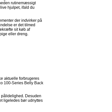
omheden rutinemæssigt
ive hjulpet, ifald du
ementer der indvirker på
indelse er det tilmed
ekræfte sit køb af
ige eller dreng.
ke aktuelle forbrugeres
co 100-Series Belly Back
ns pålidelighed. Desuden
et ligeledes bør udnyttes