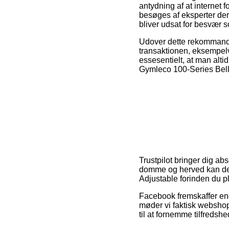
antydning af at internet 
besøges af eksperter der 
bliver udsat for besvær so
Udover dette rekommander
transaktionen, eksempelvi
essesentielt, at man alti
Gymleco 100-Series Belly
Trustpilot bringer dig ab
domme og herved kan det
Adjustable forinden du pl
Facebook fremskaffer end
møder vi faktisk webshops
til at fornemme tilfreds