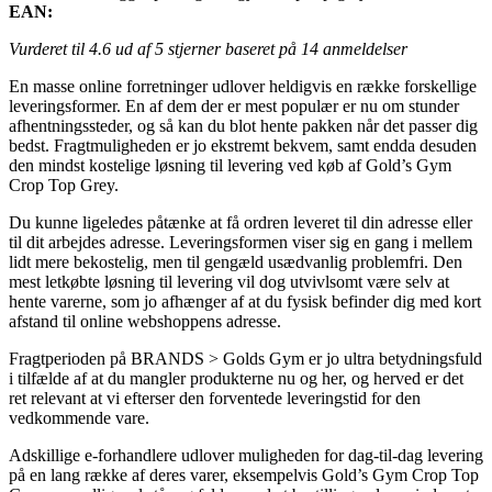
EAN:
Vurderet til
4.6
ud af 5 stjerner baseret på
14
anmeldelser
En masse online forretninger udlover heldigvis en række forskellige
leveringsformer. En af dem der er mest populær er nu om stunder
afhentningssteder, og så kan du blot hente pakken når det passer dig
bedst. Fragtmuligheden er jo ekstremt bekvem, samt endda desuden
den mindst kostelige løsning til levering ved køb af Gold’s Gym
Crop Top Grey.
Du kunne ligeledes påtænke at få ordren leveret til din adresse eller
til dit arbejdes adresse. Leveringsformen viser sig en gang i mellem
lidt mere bekostelig, men til gengæld usædvanlig problemfri. Den
mest letkøbte løsning til levering vil dog utvivlsomt være selv at
hente varerne, som jo afhænger af at du fysisk befinder dig med kort
afstand til online webshoppens adresse.
Fragtperioden på BRANDS > Golds Gym er jo ultra betydningsfuld
i tilfælde af at du mangler produkterne nu og her, og herved er det
ret relevant at vi efterser den forventede leveringstid for den
vedkommende vare.
Adskillige e-forhandlere udlover muligheden for dag-til-dag levering
på en lang række af deres varer, eksempelvis Gold’s Gym Crop Top