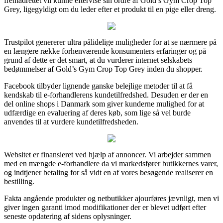
fremadrettet vil kunne eftervise sin ordre af Gold’s Gym Crop Top
Grey, ligegyldigt om du leder efter et produkt til en pige eller dreng.
Trustpilot genererer ultra pålidelige muligheder for at se nærmere på
en længere række forhenværende konsumenters erfaringer og på
grund af dette er det smart, at du vurderer internet selskabets
bedømmelser af Gold’s Gym Crop Top Grey inden du shopper.
Facebook tilbyder lignende ganske belejlige metoder til at få
kendskab til e-forhandlerens kundetilfredshed. Desuden er der en
del online shops i Danmark som giver kunderne mulighed for at
udfærdige en evaluering af deres køb, som lige så vel burde
anvendes til at vurdere kundetilfredsheden.
Websitet er finansieret ved hjælp af annoncer. Vi arbejder sammen
med en mængde e-forhandlere da vi markedsfører butikkernes varer,
og indtjener betaling for så vidt en af vores besøgende realiserer en
bestilling.
Fakta angående produkter og netbutikker ajourføres jævnligt, men vi
giver ingen garanti imod modifikationer der er blevet udført efter
seneste opdatering af sidens oplysninger.