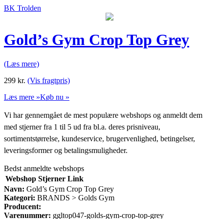
BK Trolden
Gold’s Gym Crop Top Grey
(Læs mere)
299
kr.
(Vis fragtpris)
Læs mere »
Køb nu »
Vi har gennemgået de mest populære webshops og anmeldt dem
med stjerner fra 1 til 5 ud fra bl.a. deres prisniveau,
sortimentstørrelse, kundeservice, brugervenlighed, betingelser,
leveringsformer og betalingsmuligheder.
Bedst anmeldte webshops
Webshop
Stjerner
Link
Navn:
Gold’s Gym Crop Top Grey
Kategori:
BRANDS > Golds Gym
Producent:
Varenummer:
ggltop047-golds-gym-crop-top-grey