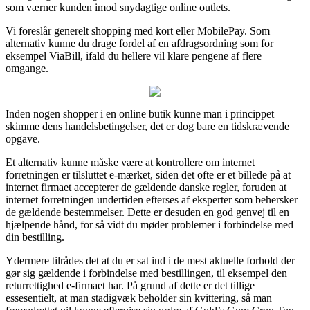
som værner kunden imod snydagtige online outlets.
Vi foreslår generelt shopping med kort eller MobilePay. Som
alternativ kunne du drage fordel af en afdragsordning som for
eksempel ViaBill, ifald du hellere vil klare pengene af flere
omgange.
Inden nogen shopper i en online butik kunne man i princippet
skimme dens handelsbetingelser, det er dog bare en tidskrævende
opgave.
Et alternativ kunne måske være at kontrollere om internet
forretningen er tilsluttet e-mærket, siden det ofte er et billede på at
internet firmaet accepterer de gældende danske regler, foruden at
internet forretningen undertiden efterses af eksperter som behersker
de gældende bestemmelser. Dette er desuden en god genvej til en
hjælpende hånd, for så vidt du møder problemer i forbindelse med
din bestilling.
Ydermere tilrådes det at du er sat ind i de mest aktuelle forhold der
gør sig gældende i forbindelse med bestillingen, til eksempel den
returrettighed e-firmaet har. På grund af dette er det tillige
essesentielt, at man stadigvæk beholder sin kvittering, så man