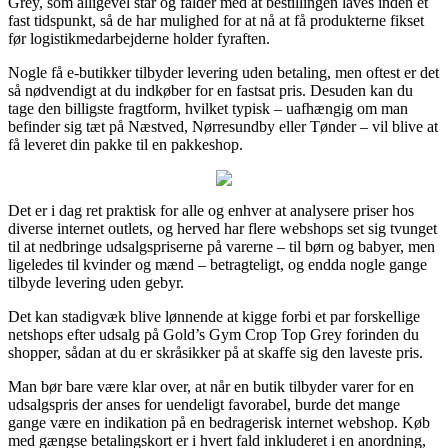
Grey, som alligevel står og falder med at bestillingen laves inden et
fast tidspunkt, så de har mulighed for at nå at få produkterne fikset
før logistikmedarbejderne holder fyraften.
Nogle få e-butikker tilbyder levering uden betaling, men oftest er det
så nødvendigt at du indkøber for en fastsat pris. Desuden kan du
tage den billigste fragtform, hvilket typisk – uafhængig om man
befinder sig tæt på Næstved, Nørresundby eller Tønder – vil blive at
få leveret din pakke til en pakkeshop.
Det er i dag ret praktisk for alle og enhver at analysere priser hos
diverse internet outlets, og herved har flere webshops set sig tvunget
til at nedbringe udsalgspriserne på varerne – til børn og babyer, men
ligeledes til kvinder og mænd – betragteligt, og endda nogle gange
tilbyde levering uden gebyr.
Det kan stadigvæk blive lønnende at kigge forbi et par forskellige
netshops efter udsalg på Gold’s Gym Crop Top Grey forinden du
shopper, sådan at du er skråsikker på at skaffe sig den laveste pris.
Man bør bare være klar over, at når en butik tilbyder varer for en
udsalgspris der anses for uendeligt favorabel, burde det mange
gange være en indikation på en bedragerisk internet webshop. Køb
med gængse betalingskort er i hvert fald inkluderet i en anordning,