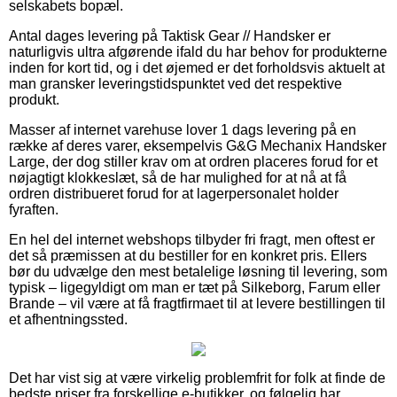
selskabets bopæl.
Antal dages levering på Taktisk Gear // Handsker er
naturligvis ultra afgørende ifald du har behov for produkterne
inden for kort tid, og i det øjemed er det forholdsvis aktuelt at
man gransker leveringstidspunktet ved det respektive
produkt.
Masser af internet varehuse lover 1 dags levering på en
række af deres varer, eksempelvis G&G Mechanix Handsker
Large, der dog stiller krav om at ordren placeres forud for et
nøjagtigt klokkeslæt, så de har mulighed for at nå at få
ordren distribueret forud for at lagerpersonalet holder
fyraften.
En hel del internet webshops tilbyder fri fragt, men oftest er
det så præmissen at du bestiller for en konkret pris. Ellers
bør du udvælge den mest betalelige løsning til levering, som
typisk – ligegyldigt om man er tæt på Silkeborg, Farum eller
Brande – vil være at få fragtfirmaet til at levere bestillingen til
et afhentningssted.
Det har vist sig at være virkelig problemfrit for folk at finde de
bedste priser fra forskellige e-butikker, og følgelig har