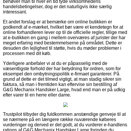
behøver man til hver en tid tyde virksomhedens
handelsbetingelser, dog er det naturligvis ikke særlig
interessant.
Et andet forslag er at bemærke om online butikken er
godkendt af e-mærket, hvilket bør være et kendetegn for at
online forhandleren lever op til de officielle regler, tillige med
at e-butikken en gang i mellem overværes af jurister der har
meget erfaring med bestemmelserne på området. Dette er
desuden din lejlighed til støtte, hvis du møder problemer i
processen med dit køb.
Yderligere anbefaler vi at du er påpasselig med de
væsentligste forhold der har betydning for ordren, som for
eksempel den ombytningspolitik e-firmaet garanterer. På
grund af dette er det tilmed vigtigt, at man stadig sikrer sin
faktura, så man i fremtiden kan eftervise sin bestilling af
G&G Mechanix Handsker Large, hvad end man er på udkig
efter varer til en herre eller dame.
Trustpilot tilbyder dig fuldkommen anstændige genveje til at
se nærmere på en længere række nuværende køberes
vurderinger og derved er det godt, at du vurderer e-handlens
ratings af G&G Mechanix Handsker Large forinden du