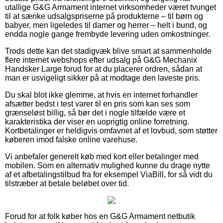
utallige G&G Armament internet virksomheder været tvunget
til at sænke udsalgspriserne på produkterne – til børn og
babyer, men ligeledes til damer og herrer – helt i bund, og
endda nogle gange frembyde levering uden omkostninger.
Trods dette kan det stadigvæk blive smart at sammenholde
flere internet webshops efter udsalg på G&G Mechanix
Handsker Large forud for at du placerer ordren, sådan at
man er usvigeligt sikker på at modtage den laveste pris.
Du skal blot ikke glemme, at hvis en internet forhandler
afsætter bedst i test varer til en pris som kan ses som
grænseløst billig, så bør det i nogle tilfælde være et
karakteristika der viser en uoprigtig online forretning.
Kortbetalinger er heldigvis omfavnet af et lovbud, som støtter
køberen imod falske online varehuse.
Vi anbefaler generelt køb med kort eller betalinger med
mobilen. Som en alternativ mulighed kunne du drage nytte
af et afbetalingstilbud fra for eksempel ViaBill, for så vidt du
tilstræber at betale beløbet over tid.
Forud for at folk køber hos en G&G Armament netbutik