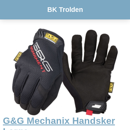
BK Trolden
G&G Mechanix Handsker