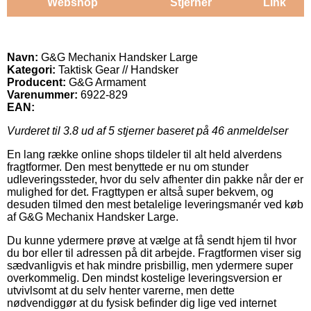
Webshop
Stjerner
Link
Navn:
G&G Mechanix Handsker Large
Kategori:
Taktisk Gear // Handsker
Producent:
G&G Armament
Varenummer:
6922-829
EAN:
Vurderet til
3.8
ud af 5 stjerner baseret på
46
anmeldelser
En lang række online shops tildeler til alt held alverdens
fragtformer. Den mest benyttede er nu om stunder
udleveringssteder, hvor du selv afhenter din pakke når der er
mulighed for det. Fragttypen er altså super bekvem, og
desuden tilmed den mest betalelige leveringsmanér ved køb
af G&G Mechanix Handsker Large.
Du kunne ydermere prøve at vælge at få sendt hjem til hvor
du bor eller til adressen på dit arbejde. Fragtformen viser sig
sædvanligvis et hak mindre prisbillig, men ydermere super
overkommelig. Den mindst kostelige leveringsversion er
utvivlsomt at du selv henter varerne, men dette
nødvendiggør at du fysisk befinder dig lige ved internet