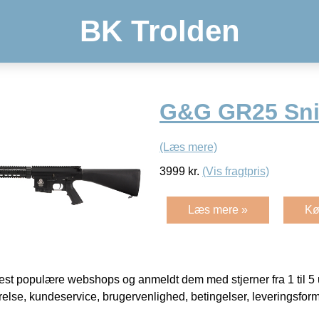
BK Trolden
G&G GR25 Snip
(Læs mere)
3999
kr.
(Vis fragtpris)
Læs mere »
Kø
t populære webshops og anmeldt dem med stjerner fra 1 til 5 ud
rrelse, kundeservice, brugervenlighed, betingelser, leveringsfor