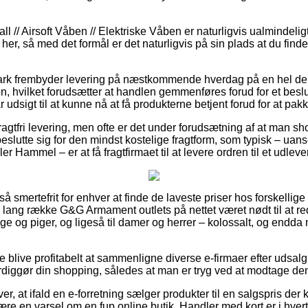
l // Airsoft Våben // Elektriske Våben er naturligvis ualmindeli
er, så med det formål er det naturligvis på sin plads at du finde
rk frembyder levering på næstkommende hverdag på en hel del
 hvilket forudsætter at handlen gemmenføres forud for et beslu
 udsigt til at kunne nå at få produkterne betjent forud for at pak
agtfri levering, men ofte er det under forudsætning af at man sho
 beslutte sig for den mindst kostelige fragtform, som typisk – ua
r Hammel – er at få fragtfirmaet til at levere ordren til et udleve
så smertefrit for enhver at finde de laveste priser hos forskellige 
lang række G&G Armament outlets på nettet været nødt til at r
nge og piger, og ligeså til damer og herrer – kolossalt, og endda 
e blive profitabelt at sammenligne diverse e-firmaer efter uds
ærdiggør din shopping, således at man er tryg ved at modtage den
er, at ifald en e-forretning sælger produkter til en salgspris der
t være en varsel om en fup online butik. Handler med kort er i hve