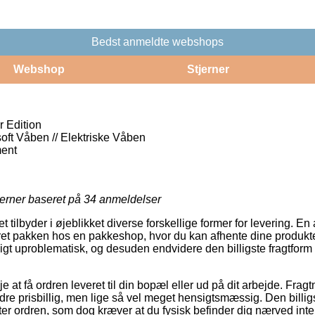
Bedst anmeldte webshops
Webshop
Stjerner
 Edition
soft Våben // Elektriske Våben
ent
jerner baseret på
34
anmeldelser
t tilbyder i øjeblikket diverse forskellige former for levering. En a
et pakken hos en pakkeshop, hvor du kan afhente dine produkter
ligt uproblematisk, og desuden endvidere den billigste fragtfo
 at få ordren leveret til din bopæl eller ud på dit arbejde. Frag
re prisbillig, men lige så vel meget hensigtsmæssig. Den billigs
ter ordren, som dog kræver at du fysisk befinder dig nærved in