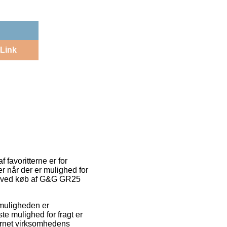
Link
f favoritterne er for
 når der er mulighed for
rm ved køb af G&G GR25
tmuligheden er
te mulighed for fragt er
ternet virksomhedens