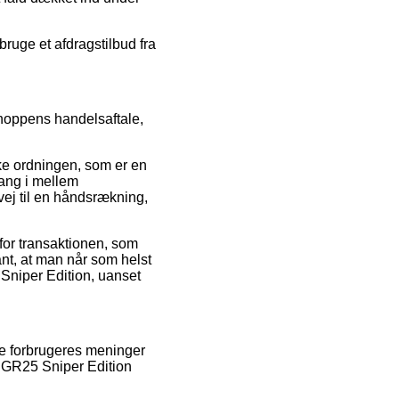
ruge et afdragstilbud fra
hoppens handelsaftale,
ke ordningen, som er en
gang i mellem
ej til en håndsrækning,
for transaktionen, som
ant, at man når som helst
Sniper Edition, uanset
ere forbrugeres meninger
G GR25 Sniper Edition