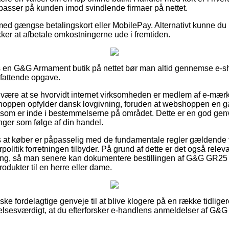
passer på kunden imod svindlende firmaer på nettet.
med gængse betalingskort eller MobilePay. Alternativt kunne du b
ækker at afbetale omkostningerne ude i fremtiden.
 en G&G Armament butik på nettet bør man altid gennemse e-s
mfattende opgave.
r være at se hvorvidt internet virksomheden er medlem af e-mær
 shoppen opfylder dansk lovgivning, foruden at webshoppen en 
som er inde i bestemmelserne på området. Dette er en god genv
inger som følge af din handel.
s at køber er påpasselig med de fundamentale regler gældende 
politik forretningen tilbyder. På grund af dette er det også relev
ing, så man senere kan dokumentere bestillingen af G&G GR25 
rodukter til en herre eller dame.
nske fordelagtige genveje til at blive klogere på en række tidlig
elsesværdigt, at du efterforsker e-handlens anmeldelser af G&