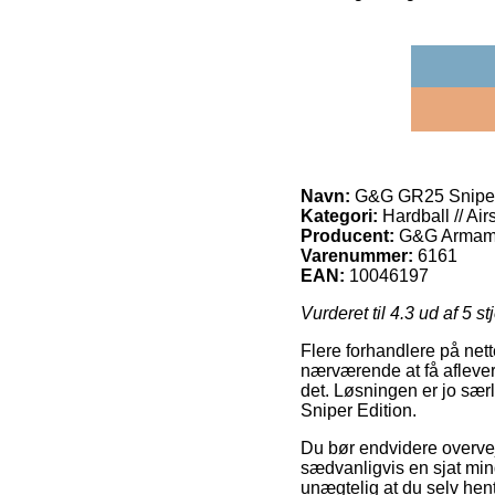
Navn:
G&G GR25 Sniper
Kategori:
Hardball // Air
Producent:
G&G Armam
Varenummer:
6161
EAN:
10046197
Vurderet til
4.3
ud af 5 st
Flere forhandlere på nette
nærværende at få aflever
det. Løsningen er jo sær
Sniper Edition.
Du bør endvidere overveje
sædvanligvis en sjat mind
unægtelig at du selv hen