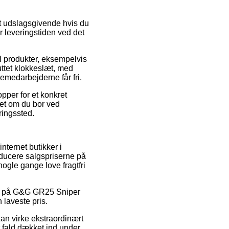
gt udslagsgivende hvis du
r leveringstiden ved det
 produkter, eksempelvis
ttet klokkeslæt, med
kemedarbejderne får fri.
pper for et konkret
nset om du bor ved
ringssted.
internet butikker i
educere salgspriserne på
nogle gange love fragtfri
alg på G&G GR25 Sniper
 laveste pris.
 kan virke ekstraordinært
rt fald dækket ind under