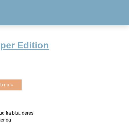
er Edition
b nu »
 fra bl.a. deres
mer og