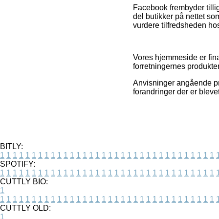
Facebook frembyder tillige
del butikker på nettet som
vurdere tilfredsheden ho
Vores hjemmeside er fina
forretningernes produkter
Anvisninger angående prod
forandringer der er bleve
BITLY:
1
1
1
1
1
1
1
1
1
1
1
1
1
1
1
1
1
1
1
1
1
1
1
1
1
1
1
1
1
1
1
1
1
1
SPOTIFY:
1
1
1
1
1
1
1
1
1
1
1
1
1
1
1
1
1
1
1
1
1
1
1
1
1
1
1
1
1
1
1
1
1
1
CUTTLY BIO:
1
1
1
1
1
1
1
1
1
1
1
1
1
1
1
1
1
1
1
1
1
1
1
1
1
1
1
1
1
1
1
1
1
1
1
CUTTLY OLD:
1