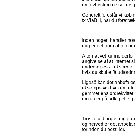
en lovbestemmelse, der 
Generelt foreslår vi køb 
fx ViaBill, når du foretr
Inden nogen handler hos
dog er det normalt en o
Alternativet kunne derfo
angivelse af at internet
undersøges af eksperter 
hvis du skulle få udfordr
Ligeså kan det anbefale
eksempelvis hvilken retur
gemmer ens ordrekvitter
om du er på udkig efter p
Trustpilot bringer dig ga
og herved er det anbefal
forinden du bestiller.