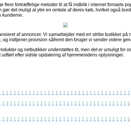
 flere fortræffelige metoder til at få indblik i internet firmaets p
 gør det muligt at ytre en omtale af deres køb, hvilket også burde
s kunderne.
nsieret af annoncer. Vi samarbejder med en stribe butikker på ne
, og indtjener provision såfremt den bruger vi sender videre ge
ukter og netbutikker understøttes tit, men det er umuligt for os
t udført efter sidste opdatering af hjemmesidens oplysninger.
1
1
1
1
1
1
1
1
1
1
1
1
1
1
1
1
1
1
1
1
1
1
1
1
1
1
1
1
1
1
1
1
1
1
1
1
1
1
1
1
1
1
1
1
1
1
1
1
1
1
1
1
1
1
1
1
1
1
1
1
1
1
1
1
1
1
1
1
1
1
1
1
1
1
1
1
1
1
1
1
1
1
1
1
1
1
1
1
1
1
1
1
1
1
1
1
1
1
1
1
1
1
1
1
1