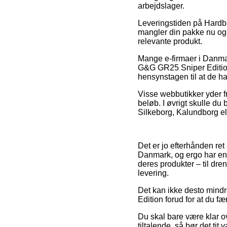
arbejdslager.
Leveringstiden på Hardbal
mangler din pakke nu og h
relevante produkt.
Mange e-firmaer i Danma
G&G GR25 Sniper Edition,
hensynstagen til at de har
Visse webbutikker yder fr
beløb. I øvrigt skulle du
Silkeborg, Kalundborg elle
Det er jo efterhånden ret 
Danmark, og ergo har en 
deres produkter – til dre
levering.
Det kan ikke desto mindr
Edition forud for at du f
Du skal bare være klar ov
tiltalende, så bør det ti