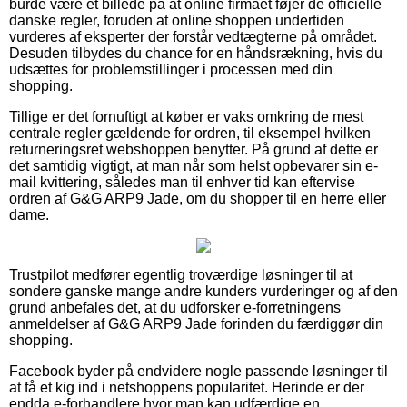
burde være et billede på at online firmaet føjer de officielle
danske regler, foruden at online shoppen undertiden
vurderes af eksperter der forstår vedtægterne på området.
Desuden tilbydes du chance for en håndsrækning, hvis du
udsættes for problemstillinger i processen med din
shopping.
Tillige er det fornuftigt at køber er vaks omkring de mest
centrale regler gældende for ordren, til eksempel hvilken
returneringsret webshoppen benytter. På grund af dette er
det samtidig vigtigt, at man når som helst opbevarer sin e-
mail kvittering, således man til enhver tid kan eftervise
ordren af G&G ARP9 Jade, om du shopper til en herre eller
dame.
Trustpilot medfører egentlig troværdige løsninger til at
sondere ganske mange andre kunders vurderinger og af den
grund anbefales det, at du udforsker e-forretningens
anmeldelser af G&G ARP9 Jade forinden du færdiggør din
shopping.
Facebook byder på endvidere nogle passende løsninger til
at få et kig ind i netshoppens popularitet. Herinde er der
endda e-forhandlere hvor man kan udfærdige en