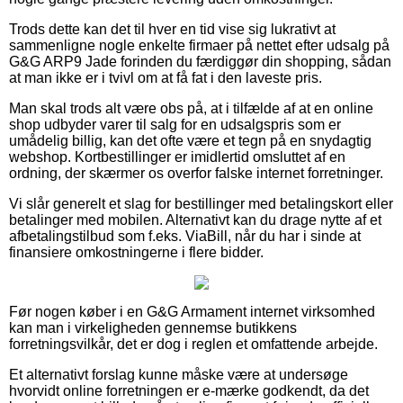
Trods dette kan det til hver en tid vise sig lukrativt at
sammenligne nogle enkelte firmaer på nettet efter udsalg på
G&G ARP9 Jade forinden du færdiggør din shopping, sådan
at man ikke er i tvivl om at få fat i den laveste pris.
Man skal trods alt være obs på, at i tilfælde af at en online
shop udbyder varer til salg for en udsalgspris som er
umådelig billig, kan det ofte være et tegn på en snydagtig
webshop. Kortbestillinger er imidlertid omsluttet af en
ordning, der skærmer os overfor falske internet forretninger.
Vi slår generelt et slag for bestillinger med betalingskort eller
betalinger med mobilen. Alternativt kan du drage nytte af et
afbetalingstilbud som f.eks. ViaBill, når du har i sinde at
finansiere omkostningerne i flere bidder.
Før nogen køber i en G&G Armament internet virksomhed
kan man i virkeligheden gennemse butikkens
forretningsvilkår, det er dog i reglen et omfattende arbejde.
Et alternativt forslag kunne måske være at undersøge
hvorvidt online forretningen er e-mærke godkendt, da det