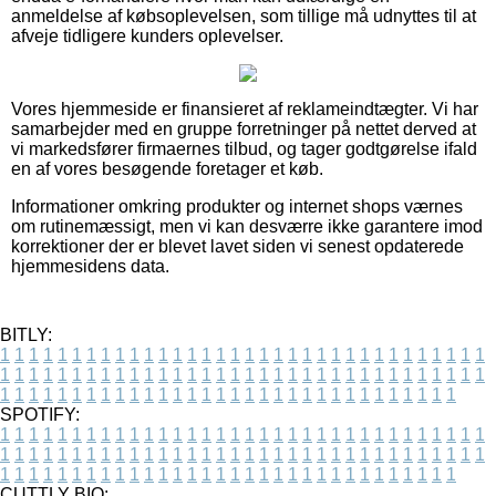
anmeldelse af købsoplevelsen, som tillige må udnyttes til at
afveje tidligere kunders oplevelser.
Vores hjemmeside er finansieret af reklameindtægter. Vi har
samarbejder med en gruppe forretninger på nettet derved at
vi markedsfører firmaernes tilbud, og tager godtgørelse ifald
en af vores besøgende foretager et køb.
Informationer omkring produkter og internet shops værnes
om rutinemæssigt, men vi kan desværre ikke garantere imod
korrektioner der er blevet lavet siden vi senest opdaterede
hjemmesidens data.
BITLY:
1
1
1
1
1
1
1
1
1
1
1
1
1
1
1
1
1
1
1
1
1
1
1
1
1
1
1
1
1
1
1
1
1
1
1
1
1
1
1
1
1
1
1
1
1
1
1
1
1
1
1
1
1
1
1
1
1
1
1
1
1
1
1
1
1
1
1
1
1
1
1
1
1
1
1
1
1
1
1
1
1
1
1
1
1
1
1
1
1
1
1
1
1
1
1
1
1
1
1
1
SPOTIFY:
1
1
1
1
1
1
1
1
1
1
1
1
1
1
1
1
1
1
1
1
1
1
1
1
1
1
1
1
1
1
1
1
1
1
1
1
1
1
1
1
1
1
1
1
1
1
1
1
1
1
1
1
1
1
1
1
1
1
1
1
1
1
1
1
1
1
1
1
1
1
1
1
1
1
1
1
1
1
1
1
1
1
1
1
1
1
1
1
1
1
1
1
1
1
1
1
1
1
1
1
CUTTLY BIO: