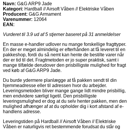
Navn:
G&G ARP9 Jade
Kategori:
Hardball // Airsoft Våben // Elektriske Våben
Producent:
G&G Armament
Varenummer:
12064
EAN:
Vurderet til
3.9
ud af 5 stjerner baseret på
31
anmeldelser
En masse e-handler udlover nu mange forskellige fragttyper.
En der er meget almindelig er efterhånden at få leveret til en
pakkeshop, fordi du så nemt kan hente de bestilte varer når
der er tid til det. Fragtmetoden er jo super praktisk, samt i
mange tilfælde derudover den prisbilligste mulighed for fragt
ved køb af G&G ARP9 Jade.
Du burde ydermere planlægge at få pakken sendt til din
hjemmeadresse eller til adressen hvor du arbejder.
Leveringsmetoden bliver mange gange lidt mindre prisbillig,
men endvidere særligt ligetil. Den prisbilligste
leveringsmulighed er dog at du selv henter pakken, men den
mulighed afhænger af at du opholder dig i kort afstand af e-
handlens adresse.
Leveringstiden på Hardball // Airsoft Våben // Elektriske
Våben er naturligvis ret bestemmende forudsat du står og