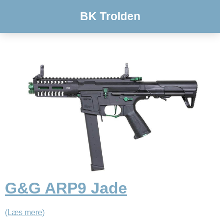
BK Trolden
G&G ARP9 Jade
(Læs mere)