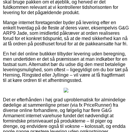
skal bruge pakken om et øjeblik, og herved er det
fuldkommen relevant at vi kontrollerer tidshorisonten for
levering for det pågældende produkt.
Mange internet foretagender byder på levering efter en
enkelt hverdag på de fleste af deres varer, eksempelvis G&G
ARP9 Jade, som imidlertid påkræver at orden realiseres
forud for et konkret tidspunkt, så at de med sikkerhed kan nå
at få ordren på posthuset forud for at de pakkeansatte har fri.
En hel del online butikker tilbyder levering uden beregning,
men undertiden er det så præmissen at man indkøber for en
fastsat sum. Alternativt bør du udse dig den mest betalelige
leveringsmulighed, som oftest – ligegyldigt om du bor tæt på
Herning, Ringsted eller Jyllinge – vil være at få fragtfirmaet
til at køre ordren til et afhentningssted.
Det er efterhånden i høj grad uproblematisk for almindelige
dødelige at sammenligne priser (via fx PriceRunner) fra
diverse online forhandlere, og følgelig har flere G&G
Armament internet varehuse fundet det nødvendigt at
formindske prisniveauet på produkterne – til piger og
drenge, og endvidere også til voksne – kolossalt, og endda
nogle gange præstere levering uden omkostninger.