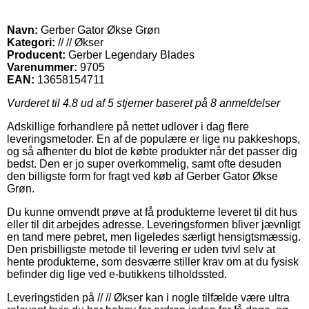
Navn:
Gerber Gator Økse Grøn
Kategori:
// // Økser
Producent:
Gerber Legendary Blades
Varenummer:
9705
EAN:
13658154711
Vurderet til
4.8
ud af 5 stjerner baseret på
8
anmeldelser
Adskillige forhandlere på nettet udlover i dag flere
leveringsmetoder. En af de populære er lige nu pakkeshops,
og så afhenter du blot de købte produkter når det passer dig
bedst. Den er jo super overkommelig, samt ofte desuden
den billigste form for fragt ved køb af Gerber Gator Økse
Grøn.
Du kunne omvendt prøve at få produkterne leveret til dit hus
eller til dit arbejdes adresse. Leveringsformen bliver jævnligt
en tand mere pebret, men ligeledes særligt hensigtsmæssig.
Den prisbilligste metode til levering er uden tvivl selv at
hente produkterne, som desværre stiller krav om at du fysisk
befinder dig lige ved e-butikkens tilholdssted.
Leveringstiden på // // Økser kan i nogle tilfælde være ultra