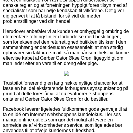
danske regler, og at forretningen hyppigt føres tilsyn med af
specialister som har nøje kendskab til vilkårene. Det giver
dig genvej til at få bistand, for så vidt du møder
problemstillinger ved din handel.
Herudover anbefaler vi at kunden er omhyggelig omkring de
elementære retningslinjer i forbindelse med bestillingen,
som for eksempel den returrettighed butikken tilsikrer. I den
sammenhæng er det desuden essesentielt, at man stadig
opbevarer sin faktura e-mail, så man når som helst vil kunne
eftervise købet af Gerber Gator Økse Grøn, ligegyldigt om
man leder efter en vare til en dreng eller pige.
Trustpilot forærer dig en lang række nyttige chancer for at
læse en hel del eksisterende forbrugeres synspunkter og på
grund af dette foreslår vi, at du evaluerer e-shoppens
omtaler af Gerber Gator Økse Grøn før du bestiller.
Facebook leverer ligeledes fuldkommen gode genveje til at
få en idé om internet webshoppens kundefokus. Her ses
mange online outlets som gør det muligt at levere en
anmeldelse af virksomhedens service, som ligeledes bør
anvendes til at afveje kundernes tilfredshed.