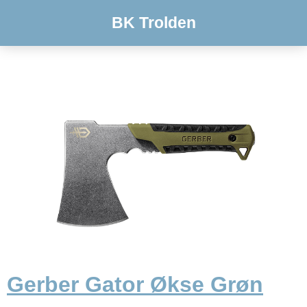
BK Trolden
Gerber Gator Økse Grøn