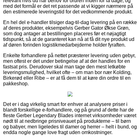
relevant hvis du har behov for ordren inden for få dage, og
med det formål er det ret passende at vi kigger nærmere på
den estimerede leveringstid for det vedkommende produkt.
En hel del e-handler tilsiger dag-til-dag levering på en række
af deres produkter, eksempelvis Gerber Gator Økse Grøn,
som dog antager at bestillingen placeres før et nøjagtigt
tidspunkt, så at de garanteret kan nå at få dit nye produkt ud
af døren forinden logistikmedarbejderne holder fyraften.
Enkelte forhandlere på nettet præsterer levering uden gebyr,
men oftest er det under betingelse af at der handles for en
fastsat pris. Derudover skal man tage den mest letkøbte
leveringsmulighed, hvilket ofte – om man bor nær Kolding,
Birkerød eller Ribe – er at få dem til at køre din ordre til en
pakkeshop.
Det er i dag virkelig smart for enhver at analysere priser i
blandt forskellige e-forhandlere, og på grund af dette har de
fleste Gerber Legendary Blades internet virksomheder været
nødt til at nedbringe prisniveauet på produkterne – til børn
og babyer, men ligeledes til damer og herrer – helt i bund, og
endda nogle gange love fragt uden omkostninger.