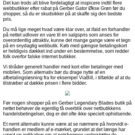
Det kan trods alt blive fordelagtigt at inspicere indtil flere
webbutikker efter rabat på Gerber Gator Økse Grøn før du
shopper, så du er skudsikker på at skaffe sig den bedste
pris.
Du må lige meget hvad være klar over, at ifald en forhandler
på nettet udlover en vare til en salgspris som anses for
overordentlig attraktiv, kunne det mange gange være et tegn
på en snydagtig webbutik. Køb med gængse betalingskort
er heldigvis dækket ind under en bestemmelse, som redder
folk overfor falske internet butikker.
Vi tilråder generelt handler med kort eller betalinger med
mobilen. Som alternativ bør du drage nytte af en
afbetalingsløsning fra for eksempel ViaBill, i tilfælde af at du
tilstræber at dække prisen i flere bidder.
Før nogen shopper på en Gerber Legendary Blades butik på
nettet behøver de egentlig få overblik over netbutikkens
handelsbetingelser, dog er det ofte ikke specielt ophidsende.
Et nemt alternativ kunne være at se nærmere på hvorvidt e-
handlen er medlem af e-mærket, grundet at det længe har
været en indikation om at netshoppen understøtter de