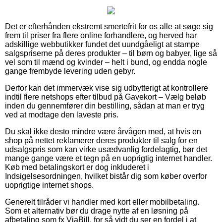
Det er efterhånden ekstremt smertefrit for os alle at søge sig
frem til priser fra flere online forhandlere, og herved har
adskillige webbutikker fundet det uundgåeligt at stampe
salgspriserne på deres produkter – til børn og babyer, lige så
vel som til mænd og kvinder – helt i bund, og endda nogle
gange frembyde levering uden gebyr.
Derfor kan det immervæk vise sig udbytterigt at kontrollere
indtil flere netshops efter tilbud på Gavekort – Vælg beløb
inden du gennemfører din bestilling, sådan at man er tryg
ved at modtage den laveste pris.
Du skal ikke desto mindre være årvågen med, at hvis en
shop på nettet reklamerer deres produkter til salg for en
udsalgspris som kan virke usædvanlig fordelagtig, bør det
mange gange være et tegn på en uoprigtig internet handler.
Køb med betalingskort er dog inkluderet i
Indsigelsesordningen, hvilket bistår dig som køber overfor
uoprigtige internet shops.
Generelt tilråder vi handler med kort eller mobilbetaling.
Som et alternativ bør du drage nytte af en løsning på
afbetaling som fx ViaBill, for så vidt du ser en fordel i at