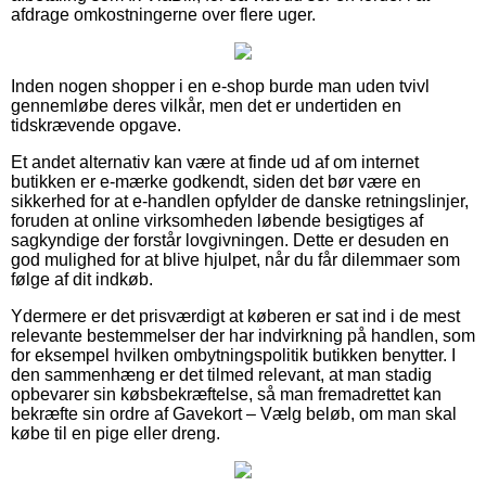
afdrage omkostningerne over flere uger.
Inden nogen shopper i en e-shop burde man uden tvivl
gennemløbe deres vilkår, men det er undertiden en
tidskrævende opgave.
Et andet alternativ kan være at finde ud af om internet
butikken er e-mærke godkendt, siden det bør være en
sikkerhed for at e-handlen opfylder de danske retningslinjer,
foruden at online virksomheden løbende besigtiges af
sagkyndige der forstår lovgivningen. Dette er desuden en
god mulighed for at blive hjulpet, når du får dilemmaer som
følge af dit indkøb.
Ydermere er det prisværdigt at køberen er sat ind i de mest
relevante bestemmelser der har indvirkning på handlen, som
for eksempel hvilken ombytningspolitik butikken benytter. I
den sammenhæng er det tilmed relevant, at man stadig
opbevarer sin købsbekræftelse, så man fremadrettet kan
bekræfte sin ordre af Gavekort – Vælg beløb, om man skal
købe til en pige eller dreng.