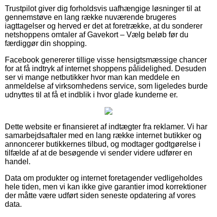
Trustpilot giver dig forholdsvis uafhængige løsninger til at
gennemstøve en lang række nuværende brugeres
iagttagelser og herved er det at foretrække, at du sonderer
netshoppens omtaler af Gavekort – Vælg beløb før du
færdiggør din shopping.
Facebook genererer tillige visse hensigtsmæssige chancer
for at få indtryk af internet shoppens pålidelighed. Desuden
ser vi mange netbutikker hvor man kan meddele en
anmeldelse af virksomhedens service, som ligeledes burde
udnyttes til at få et indblik i hvor glade kunderne er.
Dette website er finansieret af indtægter fra reklamer. Vi har
samarbejdsaftaler med en lang række internet butikker og
annoncerer butikkernes tilbud, og modtager godtgørelse i
tilfælde af at de besøgende vi sender videre udfører en
handel.
Data om produkter og internet foretagender vedligeholdes
hele tiden, men vi kan ikke give garantier imod korrektioner
der måtte være udført siden seneste opdatering af vores
data.