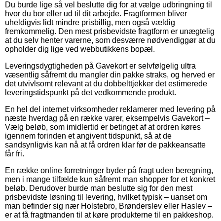
Du burde lige så vel beslutte dig for at vælge udbringning til
hvor du bor eller ud til dit arbejde. Fragtformen bliver
uheldigvis lidt mindre prisbillig, men også vældig
fremkommelig. Den mest prisbevidste fragtform er unægtelig
at du selv henter varerne, som desværre nødvendiggør at du
opholder dig lige ved webbutikkens bopæl.
Leveringsdygtigheden på Gavekort er selvfølgelig ultra
væsentlig såfremt du mangler din pakke straks, og herved er
det utvivlsomt relevant at du dobbelttjekker det estimerede
leveringstidspunkt på det vedkommende produkt.
En hel del internet virksomheder reklamerer med levering på
næste hverdag på en række varer, eksempelvis Gavekort –
Vælg beløb, som imidlertid er betinget af at ordren køres
igennem forinden et angivent tidspunkt, så at de
sandsynligvis kan nå at få ordren klar før de pakkeansatte
får fri.
En række online forretninger byder på fragt uden beregning,
men i mange tilfælde kun såfremt man shopper for et konkret
beløb. Derudover burde man beslutte sig for den mest
prisbevidste løsning til levering, hvilket typisk – uanset om
man befinder sig nær Holstebro, Brønderslev eller Haslev –
er at få fragtmanden til at køre produkterne til en pakkeshop.