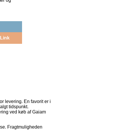
mer og
Link
 levering. En favorit er i
algt tidspunkt.
vering ved køb af Gaiam
resse. Fragtmuligheden