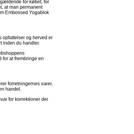
gældende for købet, for
ant, at man permanent
Gaiam Embossed Yogablok
s opfattelser og herved er
t inden du handler.
 webshoppens
 for at frembringe en
rer forretningernes varer,
en handel.
ar for korrektioner der