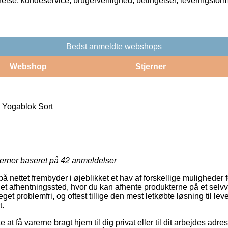
rrelse, kundeservice, brugervenlighed, betingelser, leveringsfor
Bedst anmeldte webshops
Webshop
Stjerner
Yogablok Sort
jerner baseret på
42
anmeldelser
ettet frembyder i øjeblikket et hav af forskellige muligheder for
il et afhentningssted, hvor du kan afhente produkterne på et selvv
et problemfri, og oftest tillige den mest letkøbte løsning til le
.
at få varerne bragt hjem til dig privat eller til dit arbejdes ad