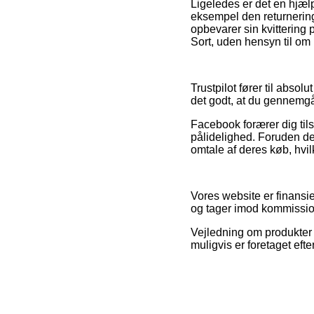
Ligeledes er det en hjæ
eksempel den returnerings
opbevarer sin kvitterin
Sort, uden hensyn til om 
Trustpilot fører til abso
det godt, at du gennemg
Facebook forærer dig til
pålidelighed. Foruden de
omtale af deres køb, hvil
Vores website er finansie
og tager imod kommissio
Vejledning om produkter 
muligvis er foretaget eft