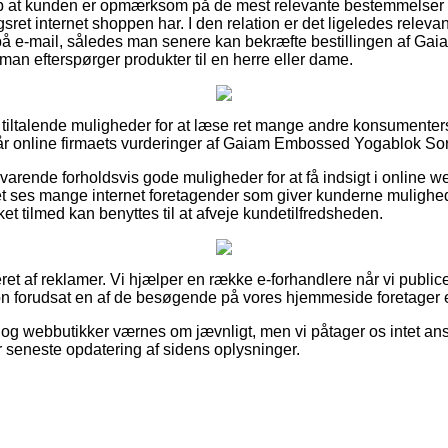
lp at kunden er opmærksom på de mest relevante bestemmelser 
ret internet shoppen har. I den relation er det ligeledes relev
g på e-mail, således man senere kan bekræfte bestillingen af 
man efterspørger produkter til en herre eller dame.
lut tiltalende muligheder for at læse ret mange andre konsumenter
år online firmaets vurderinger af Gaiam Embossed Yogablok Sor
svarende forholdsvis gode muligheder for at få indsigt i online
t ses mange internet foretagender som giver kunderne mulighed
ket tilmed kan benyttes til at afveje kundetilfredsheden.
ret af reklamer. Vi hjælper en række e-forhandlere når vi publice
n forudsat en af de besøgende på vores hjemmeside foretager 
og webbutikker værnes om jævnligt, men vi påtager os intet ansv
er seneste opdatering af sidens oplysninger.