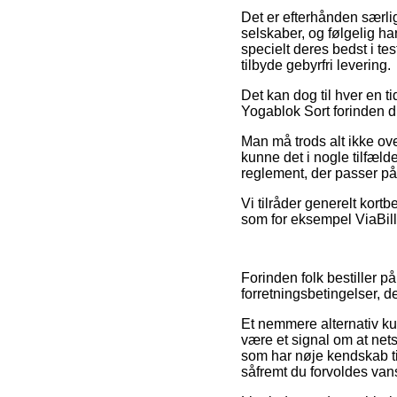
Det er efterhånden særlig
selskaber, og følgelig h
specielt deres bedst i te
tilbyde gebyrfri levering.
Det kan dog til hver en t
Yogablok Sort forinden du 
Man må trods alt ikke ove
kunne det i nogle tilfæld
reglement, der passer på 
Vi tilråder generelt kort
som for eksempel ViaBill,
Forinden folk bestiller p
forretningsbetingelser, d
Et nemmere alternativ ku
være et signal om at nets
som har nøje kendskab ti
såfremt du forvoldes van