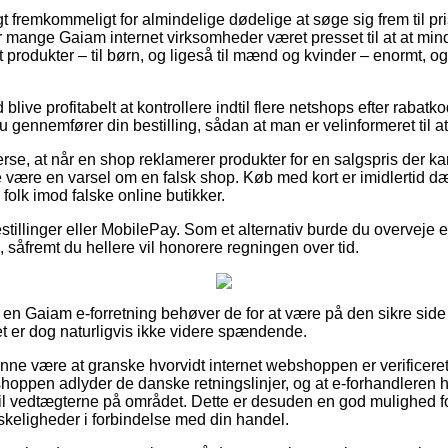
t fremkommeligt for almindelige dødelige at søge sig frem til prise
ar mange Gaiam internet virksomheder været presset til at at mi
st produkter – til børn, og ligeså til mænd og kvinder – enormt,
id blive profitabelt at kontrollere indtil flere netshops efter ra
gennemfører din bestilling, sådan at man er velinformeret til at f
rse, at når en shop reklamerer produkter for en salgspris der kan
e være en varsel om en falsk shop. Køb med kort er imidlertid d
folk imod falske online butikker.
bestillinger eller MobilePay. Som et alternativ burde du overveje 
 såfremt du hellere vil honorere regningen over tid.
å en Gaiam e-forretning behøver de for at være på den sikre side
et er dog naturligvis ikke videre spændende.
nne være at granske hvorvidt internet webshoppen er verificere
hoppen adlyder de danske retningslinjer, og at e-forhandleren hy
l vedtægterne på området. Dette er desuden en god mulighed for 
skeligheder i forbindelse med din handel.