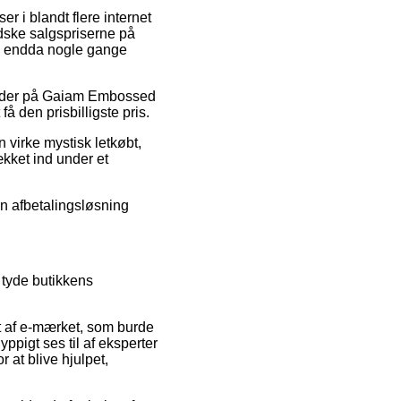
r i blandt flere internet
ndske salgspriserne på
 og endda nogle gange
batkoder på Gaiam Embossed
å den prisbilligste pris.
 virke mystisk letkøbt,
ækket ind under et
en afbetalingsløsning
 tyde butikkens
t af e-mærket, som burde
ppigt ses til af eksperter
at blive hjulpet,