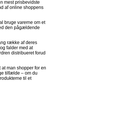
en mest prisbevidste
and af online shoppens
al bruge varerne om et
d ved den pågældende
ang række af deres
g falder med at
ordren distribueret forud
t at man shopper for en
ge tilfælde – om du
odukterne til et