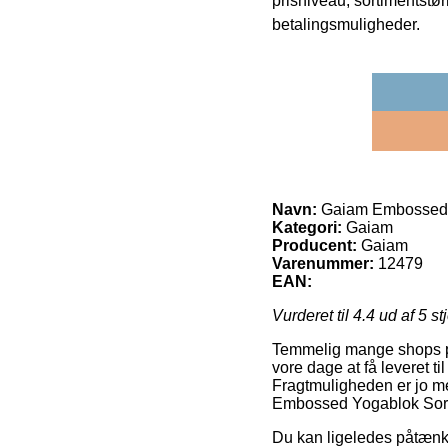
prisniveau, sortimentstø
betalingsmuligheder.
Navn:
Gaiam Embossed 
Kategori:
Gaiam
Producent:
Gaiam
Varenummer:
12479
EAN:
Vurderet til
4.4
ud af 5 st
Temmelig mange shops på n
vore dage at få leveret t
Fragtmuligheden er jo meg
Embossed Yogablok Sort
Du kan ligeledes påtænke 