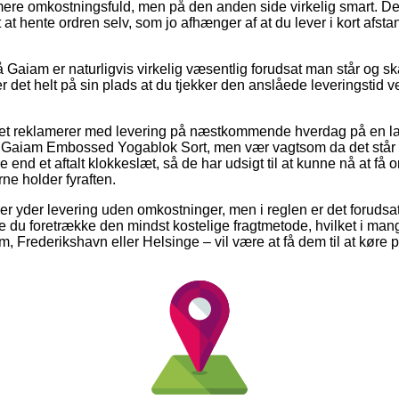
 mere omkostningsfuld, men på den anden side virkelig smart. D
 at hente ordren selv, som jo afhænger af at du lever i kort afst
Gaiam er naturligvis virkelig væsentlig forudsat man står og sk
 er det helt på sin plads at du tjekker den anslåede leveringsti
ettet reklamerer med levering på næstkommende hverdag på en l
Gaiam Embossed Yogablok Sort, men vær vagtsom da det står o
re end et aftalt klokkeslæt, så de har udsigt til at kunne nå at få 
rne holder fyraften.
ber yder levering uden omkostninger, men i reglen er det forudsa
e du foretrække den mindst kostelige fragtmetode, hvilket i man
, Frederikshavn eller Helsinge – vil være at få dem til at køre pr