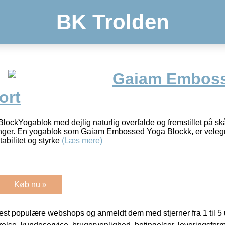
BK Trolden
Gaiam Embos
ort
ckYogablok med dejlig naturlig overfalde og fremstillet på sk
ger. En yogablok som Gaiam Embossed Yoga Blockk, er velegnet
tabilitet og styrke
(Læs mere)
Køb nu »
t populære webshops og anmeldt dem med stjerner fra 1 til 5 ud