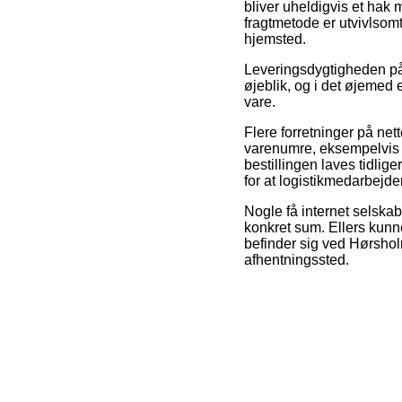
bliver uheldigvis et hak
fragtmetode er utvivlsomt
hjemsted.
Leveringsdygtigheden på 
øjeblik, og i det øjemed
vare.
Flere forretninger på n
varenumre, eksempelvis 
bestillingen laves tidlige
for at logistikmedarbejde
Nogle få internet selska
konkret sum. Ellers kunn
befinder sig ved Hørsholm
afhentningssted.