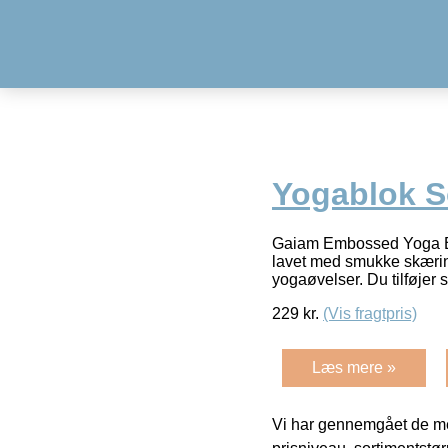
Yogablok S
Gaiam Embossed Yoga Blo
lavet med smukke skærin
yogaøvelser. Du tilføjer s
229
kr.
(Vis fragtpris)
Læs mere »
Vi har gennemgået de mes