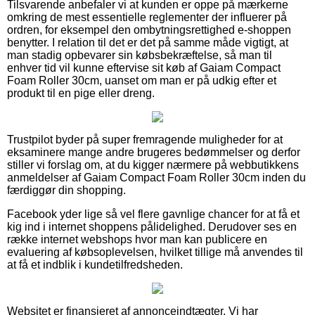
Tilsvarende anbefaler vi at kunden er oppe på mærkerne
omkring de mest essentielle reglementer der influerer på
ordren, for eksempel den ombytningsrettighed e-shoppen
benytter. I relation til det er det på samme måde vigtigt, at
man stadig opbevarer sin købsbekræftelse, så man til
enhver tid vil kunne eftervise sit køb af Gaiam Compact
Foam Roller 30cm, uanset om man er på udkig efter et
produkt til en pige eller dreng.
Trustpilot byder på super fremragende muligheder for at
eksaminere mange andre brugeres bedømmelser og derfor
stiller vi forslag om, at du kigger nærmere på webbutikkens
anmeldelser af Gaiam Compact Foam Roller 30cm inden du
færdiggør din shopping.
Facebook yder lige så vel flere gavnlige chancer for at få et
kig ind i internet shoppens pålidelighed. Derudover ses en
række internet webshops hvor man kan publicere en
evaluering af købsoplevelsen, hvilket tillige må anvendes til
at få et indblik i kundetilfredsheden.
Websitet er finansieret af annonceindtægter. Vi har