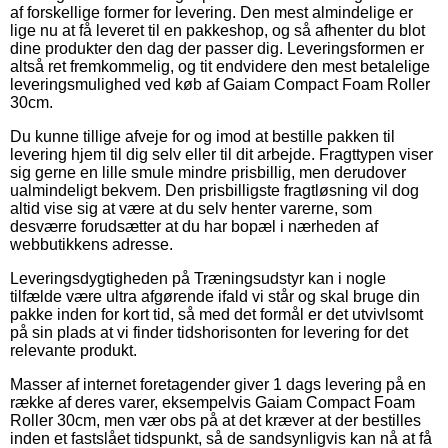
af forskellige former for levering. Den mest almindelige er
lige nu at få leveret til en pakkeshop, og så afhenter du blot
dine produkter den dag der passer dig. Leveringsformen er
altså ret fremkommelig, og tit endvidere den mest betalelige
leveringsmulighed ved køb af Gaiam Compact Foam Roller
30cm.
Du kunne tillige afveje for og imod at bestille pakken til
levering hjem til dig selv eller til dit arbejde. Fragttypen viser
sig gerne en lille smule mindre prisbillig, men derudover
ualmindeligt bekvem. Den prisbilligste fragtløsning vil dog
altid vise sig at være at du selv henter varerne, som
desværre forudsætter at du har bopæl i nærheden af
webbutikkens adresse.
Leveringsdygtigheden på Træningsudstyr kan i nogle
tilfælde være ultra afgørende ifald vi står og skal bruge din
pakke inden for kort tid, så med det formål er det utvivlsomt
på sin plads at vi finder tidshorisonten for levering for det
relevante produkt.
Masser af internet foretagender giver 1 dags levering på en
række af deres varer, eksempelvis Gaiam Compact Foam
Roller 30cm, men vær obs på at det kræver at der bestilles
inden et fastslået tidspunkt, så de sandsynligvis kan nå at få