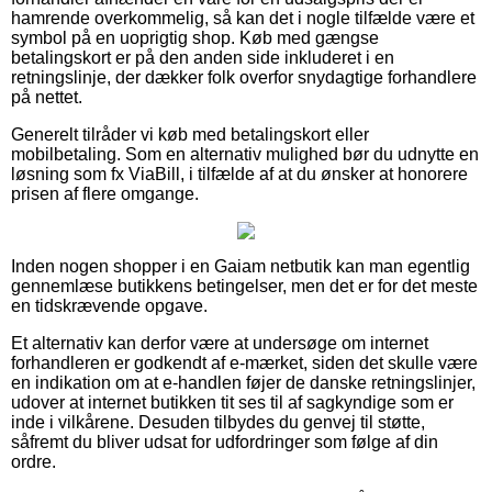
hamrende overkommelig, så kan det i nogle tilfælde være et
symbol på en uoprigtig shop. Køb med gængse
betalingskort er på den anden side inkluderet i en
retningslinje, der dækker folk overfor snydagtige forhandlere
på nettet.
Generelt tilråder vi køb med betalingskort eller
mobilbetaling. Som en alternativ mulighed bør du udnytte en
løsning som fx ViaBill, i tilfælde af at du ønsker at honorere
prisen af flere omgange.
Inden nogen shopper i en Gaiam netbutik kan man egentlig
gennemlæse butikkens betingelser, men det er for det meste
en tidskrævende opgave.
Et alternativ kan derfor være at undersøge om internet
forhandleren er godkendt af e-mærket, siden det skulle være
en indikation om at e-handlen føjer de danske retningslinjer,
udover at internet butikken tit ses til af sagkyndige som er
inde i vilkårene. Desuden tilbydes du genvej til støtte,
såfremt du bliver udsat for udfordringer som følge af din
ordre.