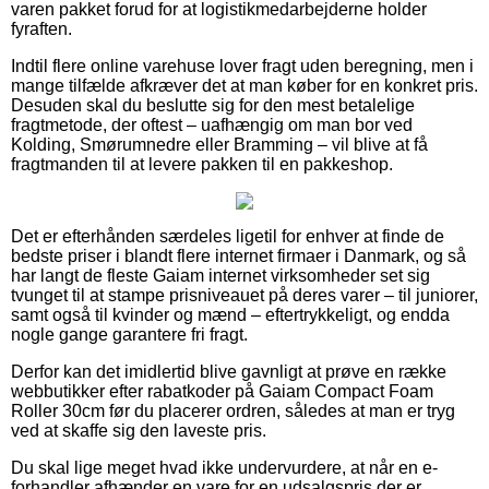
varen pakket forud for at logistikmedarbejderne holder
fyraften.
Indtil flere online varehuse lover fragt uden beregning, men i
mange tilfælde afkræver det at man køber for en konkret pris.
Desuden skal du beslutte sig for den mest betalelige
fragtmetode, der oftest – uafhængig om man bor ved
Kolding, Smørumnedre eller Bramming – vil blive at få
fragtmanden til at levere pakken til en pakkeshop.
Det er efterhånden særdeles ligetil for enhver at finde de
bedste priser i blandt flere internet firmaer i Danmark, og så
har langt de fleste Gaiam internet virksomheder set sig
tvunget til at stampe prisniveauet på deres varer – til juniorer,
samt også til kvinder og mænd – eftertrykkeligt, og endda
nogle gange garantere fri fragt.
Derfor kan det imidlertid blive gavnligt at prøve en række
webbutikker efter rabatkoder på Gaiam Compact Foam
Roller 30cm før du placerer ordren, således at man er tryg
ved at skaffe sig den laveste pris.
Du skal lige meget hvad ikke undervurdere, at når en e-
forhandler afhænder en vare for en udsalgspris der er