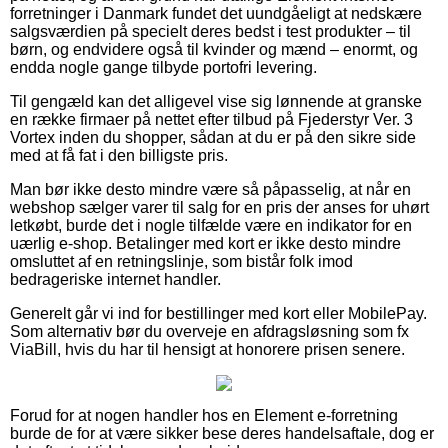
forretninger i Danmark fundet det uundgåeligt at nedskære
salgsværdien på specielt deres bedst i test produkter – til
børn, og endvidere også til kvinder og mænd – enormt, og
endda nogle gange tilbyde portofri levering.
Til gengæld kan det alligevel vise sig lønnende at granske
en række firmaer på nettet efter tilbud på Fjederstyr Ver. 3
Vortex inden du shopper, sådan at du er på den sikre side
med at få fat i den billigste pris.
Man bør ikke desto mindre være så påpasselig, at når en
webshop sælger varer til salg for en pris der anses for uhørt
letkøbt, burde det i nogle tilfælde være en indikator for en
uærlig e-shop. Betalinger med kort er ikke desto mindre
omsluttet af en retningslinje, som bistår folk imod
bedrageriske internet handler.
Generelt går vi ind for bestillinger med kort eller MobilePay.
Som alternativ bør du overveje en afdragsløsning som fx
ViaBill, hvis du har til hensigt at honorere prisen senere.
Forud for at nogen handler hos en Element e-forretning
burde de for at være sikker bese deres handelsaftale, dog er