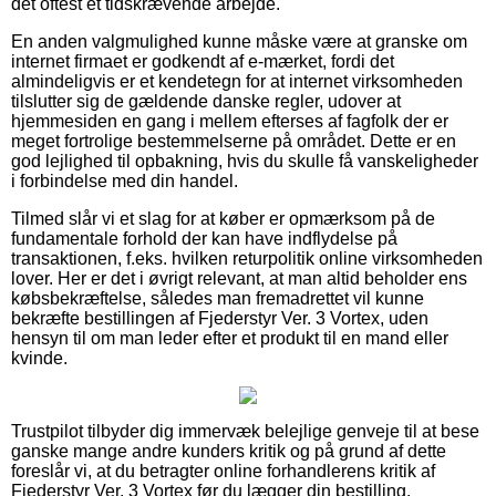
det oftest et tidskrævende arbejde.
En anden valgmulighed kunne måske være at granske om
internet firmaet er godkendt af e-mærket, fordi det
almindeligvis er et kendetegn for at internet virksomheden
tilslutter sig de gældende danske regler, udover at
hjemmesiden en gang i mellem efterses af fagfolk der er
meget fortrolige bestemmelserne på området. Dette er en
god lejlighed til opbakning, hvis du skulle få vanskeligheder
i forbindelse med din handel.
Tilmed slår vi et slag for at køber er opmærksom på de
fundamentale forhold der kan have indflydelse på
transaktionen, f.eks. hvilken returpolitik online virksomheden
lover. Her er det i øvrigt relevant, at man altid beholder ens
købsbekræftelse, således man fremadrettet vil kunne
bekræfte bestillingen af Fjederstyr Ver. 3 Vortex, uden
hensyn til om man leder efter et produkt til en mand eller
kvinde.
Trustpilot tilbyder dig immervæk belejlige genveje til at bese
ganske mange andre kunders kritik og på grund af dette
foreslår vi, at du betragter online forhandlerens kritik af
Fjederstyr Ver. 3 Vortex før du lægger din bestilling.