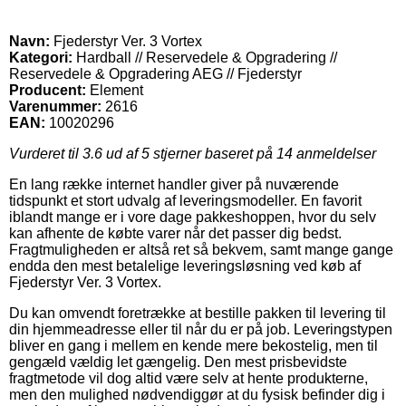
Navn:
Fjederstyr Ver. 3 Vortex
Kategori:
Hardball // Reservedele & Opgradering //
Reservedele & Opgradering AEG // Fjederstyr
Producent:
Element
Varenummer:
2616
EAN:
10020296
Vurderet til
3.6
ud af 5 stjerner baseret på
14
anmeldelser
En lang række internet handler giver på nuværende
tidspunkt et stort udvalg af leveringsmodeller. En favorit
iblandt mange er i vore dage pakkeshoppen, hvor du selv
kan afhente de købte varer når det passer dig bedst.
Fragtmuligheden er altså ret så bekvem, samt mange gange
endda den mest betalelige leveringsløsning ved køb af
Fjederstyr Ver. 3 Vortex.
Du kan omvendt foretrække at bestille pakken til levering til
din hjemmeadresse eller til når du er på job. Leveringstypen
bliver en gang i mellem en kende mere bekostelig, men til
gengæld vældig let gængelig. Den mest prisbevidste
fragtmetode vil dog altid være selv at hente produkterne,
men den mulighed nødvendiggør at du fysisk befinder dig i