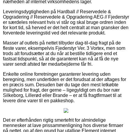
nærheden af internet virksomhedens lager.
Leveringsdygtigheden på Hardball // Reservedele &
Opgradering // Reservedele & Opgradering AEG // Fjederstyr
er særdeles relevant hvis vi står og skal bruge ordren inden
for kort tid, så herved er det helt centralt at man gransker den
forventede leveringstid ved det relevante produkt.
Masser af outlets på nettet tilbyder dag-til-dag fragt på de
fleste varer, eksempelvis Fjederstyr Ver. 3 Vortex, men som
trods alt forudsætter at du når at bestille tidligere end et
fastsat tidspunkt, så at de garanteret kan nå at få de nye
varer sendt afsted før medarbejderne får fri.
Enkelte online forretninger garanterer levering uden
beregning, men undertiden er det forudsat at der aftages for
en præcis sum. Desuden bør du tage den mest letkøbte
mulighed for fragt, der gerne – ligegyldigt om du bor nær
Silkeborg, Lillerød eller Brande – er at få fragtfirmaet til at
levere dine varer til en pakkeshop.
Det er efterhånden rigtig smertefrit for almindelige
mennesker at lave prissammenligning hos diverse firmaer
på nettet, og af den grund har utallige Element internet