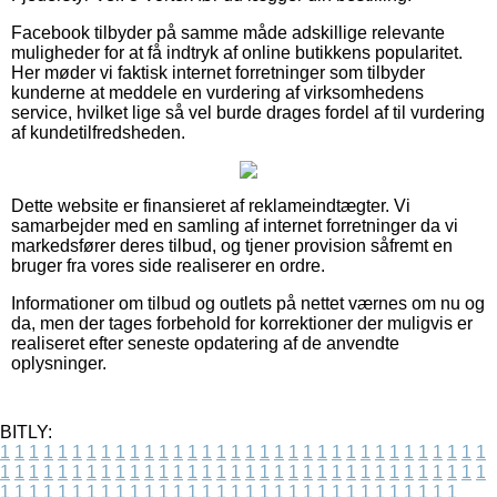
Facebook tilbyder på samme måde adskillige relevante
muligheder for at få indtryk af online butikkens popularitet.
Her møder vi faktisk internet forretninger som tilbyder
kunderne at meddele en vurdering af virksomhedens
service, hvilket lige så vel burde drages fordel af til vurdering
af kundetilfredsheden.
Dette website er finansieret af reklameindtægter. Vi
samarbejder med en samling af internet forretninger da vi
markedsfører deres tilbud, og tjener provision såfremt en
bruger fra vores side realiserer en ordre.
Informationer om tilbud og outlets på nettet værnes om nu og
da, men der tages forbehold for korrektioner der muligvis er
realiseret efter seneste opdatering af de anvendte
oplysninger.
BITLY:
1
1
1
1
1
1
1
1
1
1
1
1
1
1
1
1
1
1
1
1
1
1
1
1
1
1
1
1
1
1
1
1
1
1
1
1
1
1
1
1
1
1
1
1
1
1
1
1
1
1
1
1
1
1
1
1
1
1
1
1
1
1
1
1
1
1
1
1
1
1
1
1
1
1
1
1
1
1
1
1
1
1
1
1
1
1
1
1
1
1
1
1
1
1
1
1
1
1
1
1