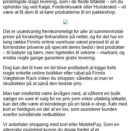
prisbilligste slags levering, som i de fleste tilfælde – om du
opholder sig ved Køge, Frederiksværk eller Hundested – vil
være at få dem til at køre produkterne til en pakkeshop.
Det er usædvanlig fremkommeligt for alle at sammenholde
priser på forskellige forhandlere på nettet, og for det har en
lang række Finnlo online varehuse været presset til at at
formindske priserne på specielt deres bedst i test produkter
– til babyer og børn, men ligeledes til voksne – markant, og
endda nogle gange garantere gratis levering.
Dog kan det til hver en tid blive profitabelt at kigge forbi
nogle enkelte online butikker efter rabat på Finnlo
Vægtskive Rack inden du shopper, således at man er
skudsikker på at opnå den bedste pris.
Man bør imidlertid være årvågen med, at såfremt en butik
sælger en vare til salg for en pris som virker ufattelig letkøbt,
kan det ofte være et kendetegn på en falsk e-shop. Køb med
kort er heldigvis en del af en lov, som assisterer kunden
overfor svindlende netbutikker.
Vi anbefaler shopping med kort eller MobilePay. Som en
alternativ mulighed kunne du drage fordel af et