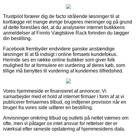
Trustpilot forærer dig de facto strålende løsninger til at
kortlægge ret mange øvrige brugeres meninger og på grund
af dette foreslåes det, at du analyserer internet butikkens
anmeldelser af Finnlo Vægtskive Rack forinden du lægger
din bestilling.
Facebook frembyder endvidere ganske anstændige
løsninger til at få indsigt i online firmaets kundefokus.
Herinde ses en række online butikker som giver folk
mulighed for at formulere en vurdering af deres køb, som
tillige må benyttes til vurdering af kundernes tilfredshed.
Vores hjemmeside er finansieret af annoncer. Vi
samarbejder med et hold af internet firmaer i form af at vi
publicerer firmaernes tilbud, og indtjener provision når en
bruger fra vores side udfører en bestilling.
Anvisninger omkring tilbud og outlets på nettet værnes om
ofte, men vi påtager os intet ansvar for rettelser der er
iværksat efter seneste opdatering af hjemmesidens data.