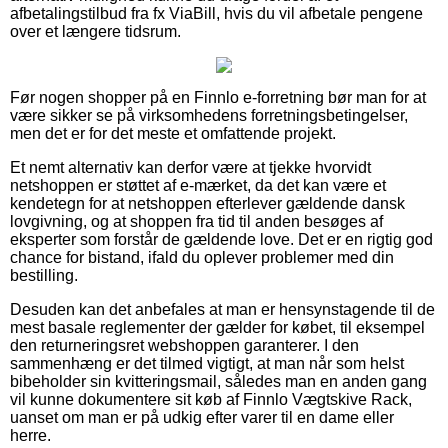
afbetalingstilbud fra fx ViaBill, hvis du vil afbetale pengene
over et længere tidsrum.
Før nogen shopper på en Finnlo e-forretning bør man for at
være sikker se på virksomhedens forretningsbetingelser,
men det er for det meste et omfattende projekt.
Et nemt alternativ kan derfor være at tjekke hvorvidt
netshoppen er støttet af e-mærket, da det kan være et
kendetegn for at netshoppen efterlever gældende dansk
lovgivning, og at shoppen fra tid til anden besøges af
eksperter som forstår de gældende love. Det er en rigtig god
chance for bistand, ifald du oplever problemer med din
bestilling.
Desuden kan det anbefales at man er hensynstagende til de
mest basale reglementer der gælder for købet, til eksempel
den returneringsret webshoppen garanterer. I den
sammenhæng er det tilmed vigtigt, at man når som helst
bibeholder sin kvitteringsmail, således man en anden gang
vil kunne dokumentere sit køb af Finnlo Vægtskive Rack,
uanset om man er på udkig efter varer til en dame eller
herre.