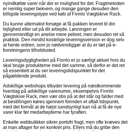
nyindkøbte varer når der er mulighed for det. Fragtmetoden
er nemlig super bekvem, og mange gange desuden den
billigste leveringstype ved køb af Finnlo Vægtskive Rack.
Du kunne alternativt forsøge at få pakken leveret til din
lejlighed eller ud på dit arbejde. Løsningen er
gennemsnitligt en anelse mere pebret, men desuden ret så
praktisk. Den mindst kostelige leveringsversion er dog selv
at hente ordren, som jo nødvendiggør at du er tæt på e-
forretningens tilholdssted.
Leveringsdygtigheden på Finnlo er jo særligt aktuel hvis du
skal bruge produkterne med det samme, så derfor er det ret
så essentielt at du ser leveringstidspunktet for det
pågældende produkt.
Adskillige webshops tilbyder levering på næstkommende
hverdag på adskillige varenumre, eksempelvis Finnlo
Vægtskive Rack, men vær obs på at det står og falder med
at bestillingen køres igennem forinden et aftalt tidspunkt,
med det formål at de højst sandsynligt kan nå at få de nye
varer klar før medarbejderne har fyraften.
Enkelte webbutikker sikrer portofri fragt, men ofte kræves det
at man aftager for en konkret pris. Ellers må du gribe den