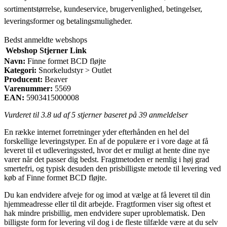
sortimentstørrelse, kundeservice, brugervenlighed, betingelser,
leveringsformer og betalingsmuligheder.
Bedst anmeldte webshops
Webshop
Stjerner
Link
Navn:
Finne formet BCD fløjte
Kategori:
Snorkeludstyr > Outlet
Producent:
Beaver
Varenummer:
5569
EAN:
5903415000008
Vurderet til
3.8
ud af 5 stjerner baseret på
39
anmeldelser
En række internet forretninger yder efterhånden en hel del
forskellige leveringstyper. En af de populære er i vore dage at få
leveret til et udleveringssted, hvor det er muligt at hente dine nye
varer når det passer dig bedst. Fragtmetoden er nemlig i høj grad
smertefri, og typisk desuden den prisbilligste metode til levering ved
køb af Finne formet BCD fløjte.
Du kan endvidere afveje for og imod at vælge at få leveret til din
hjemmeadresse eller til dit arbejde. Fragtformen viser sig oftest et
hak mindre prisbillig, men endvidere super uproblematisk. Den
billigste form for levering vil dog i de fleste tilfælde være at du selv