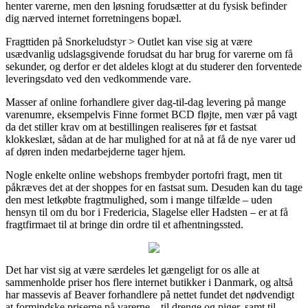
henter varerne, men den løsning forudsætter at du fysisk befinder
dig nærved internet forretningens bopæl.
Fragttiden på Snorkeludstyr > Outlet kan vise sig at være
usædvanlig udslagsgivende forudsat du har brug for varerne om få
sekunder, og derfor er det aldeles klogt at du studerer den forventede
leveringsdato ved den vedkommende vare.
Masser af online forhandlere giver dag-til-dag levering på mange
varenumre, eksempelvis Finne formet BCD fløjte, men vær på vagt
da det stiller krav om at bestillingen realiseres før et fastsat
klokkeslæt, sådan at de har mulighed for at nå at få de nye varer ud
af døren inden medarbejderne tager hjem.
Nogle enkelte online webshops frembyder portofri fragt, men tit
påkræves det at der shoppes for en fastsat sum. Desuden kan du tage
den mest letkøbte fragtmulighed, som i mange tilfælde – uden
hensyn til om du bor i Fredericia, Slagelse eller Hadsten – er at få
fragtfirmaet til at bringe din ordre til et afhentningssted.
Det har vist sig at være særdeles let gængeligt for os alle at
sammenholde priser hos flere internet butikker i Danmark, og altså
har massevis af Beaver forhandlere på nettet fundet det nødvendigt
at formindske priserne på varerne – til drenge og piger, samt til