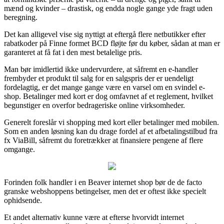
mænd og kvinder – drastisk, og endda nogle gange yde fragt uden
beregning.
Det kan alligevel vise sig nyttigt at eftergå flere netbutikker efter
rabatkoder på Finne formet BCD fløjte før du køber, sådan at man er
garanteret at få fat i den mest betalelige pris.
Man bør imidlertid ikke undervurdere, at såfremt en e-handler
frembyder et produkt til salg for en salgspris der er uendeligt
fordelagtig, er det mange gange være en varsel om en svindel e-
shop. Betalinger med kort er dog omfavnet af et reglement, hvilket
begunstiger en overfor bedrageriske online virksomheder.
Generelt foreslår vi shopping med kort eller betalinger med mobilen.
Som en anden løsning kan du drage fordel af et afbetalingstilbud fra
fx ViaBill, såfremt du foretrækker at finansiere pengene af flere
omgange.
Forinden folk handler i en Beaver internet shop bør de de facto
granske webshoppens betingelser, men det er oftest ikke specielt
ophidsende.
Et andet alternativ kunne være at efterse hvorvidt internet