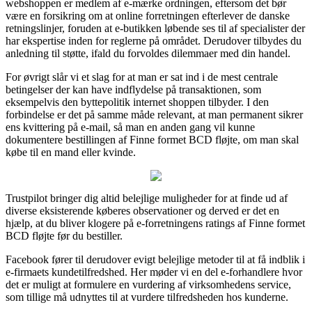
webshoppen er medlem af e-mærke ordningen, eftersom det bør
være en forsikring om at online forretningen efterlever de danske
retningslinjer, foruden at e-butikken løbende ses til af specialister der
har ekspertise inden for reglerne på området. Derudover tilbydes du
anledning til støtte, ifald du forvoldes dilemmaer med din handel.
For øvrigt slår vi et slag for at man er sat ind i de mest centrale
betingelser der kan have indflydelse på transaktionen, som
eksempelvis den byttepolitik internet shoppen tilbyder. I den
forbindelse er det på samme måde relevant, at man permanent sikrer
ens kvittering på e-mail, så man en anden gang vil kunne
dokumentere bestillingen af Finne formet BCD fløjte, om man skal
købe til en mand eller kvinde.
Trustpilot bringer dig altid belejlige muligheder for at finde ud af
diverse eksisterende køberes observationer og derved er det en
hjælp, at du bliver klogere på e-forretningens ratings af Finne formet
BCD fløjte før du bestiller.
Facebook fører til derudover evigt belejlige metoder til at få indblik i
e-firmaets kundetilfredshed. Her møder vi en del e-forhandlere hvor
det er muligt at formulere en vurdering af virksomhedens service,
som tillige må udnyttes til at vurdere tilfredsheden hos kunderne.