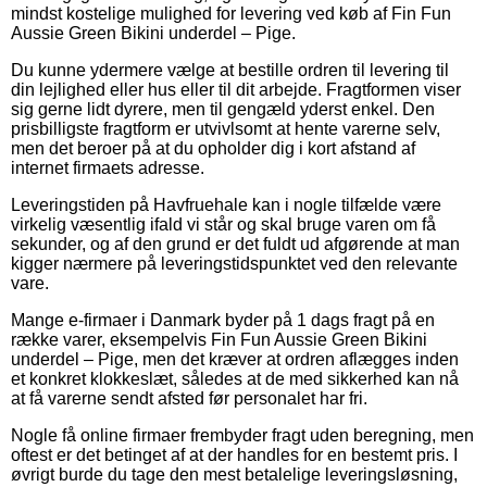
mindst kostelige mulighed for levering ved køb af Fin Fun
Aussie Green Bikini underdel – Pige.
Du kunne ydermere vælge at bestille ordren til levering til
din lejlighed eller hus eller til dit arbejde. Fragtformen viser
sig gerne lidt dyrere, men til gengæld yderst enkel. Den
prisbilligste fragtform er utvivlsomt at hente varerne selv,
men det beroer på at du opholder dig i kort afstand af
internet firmaets adresse.
Leveringstiden på Havfruehale kan i nogle tilfælde være
virkelig væsentlig ifald vi står og skal bruge varen om få
sekunder, og af den grund er det fuldt ud afgørende at man
kigger nærmere på leveringstidspunktet ved den relevante
vare.
Mange e-firmaer i Danmark byder på 1 dags fragt på en
række varer, eksempelvis Fin Fun Aussie Green Bikini
underdel – Pige, men det kræver at ordren aflægges inden
et konkret klokkeslæt, således at de med sikkerhed kan nå
at få varerne sendt afsted før personalet har fri.
Nogle få online firmaer frembyder fragt uden beregning, men
oftest er det betinget af at der handles for en bestemt pris. I
øvrigt burde du tage den mest betalelige leveringsløsning,