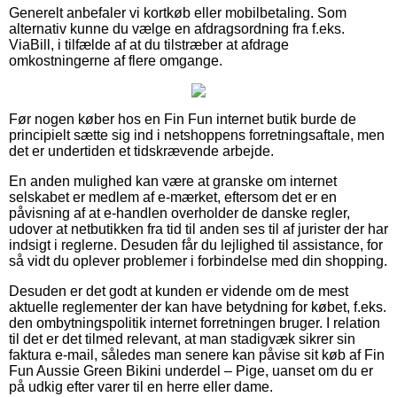
Generelt anbefaler vi kortkøb eller mobilbetaling. Som
alternativ kunne du vælge en afdragsordning fra f.eks.
ViaBill, i tilfælde af at du tilstræber at afdrage
omkostningerne af flere omgange.
Før nogen køber hos en Fin Fun internet butik burde de
principielt sætte sig ind i netshoppens forretningsaftale, men
det er undertiden et tidskrævende arbejde.
En anden mulighed kan være at granske om internet
selskabet er medlem af e-mærket, eftersom det er en
påvisning af at e-handlen overholder de danske regler,
udover at netbutikken fra tid til anden ses til af jurister der har
indsigt i reglerne. Desuden får du lejlighed til assistance, for
så vidt du oplever problemer i forbindelse med din shopping.
Desuden er det godt at kunden er vidende om de mest
aktuelle reglementer der kan have betydning for købet, f.eks.
den ombytningspolitik internet forretningen bruger. I relation
til det er det tilmed relevant, at man stadigvæk sikrer sin
faktura e-mail, således man senere kan påvise sit køb af Fin
Fun Aussie Green Bikini underdel – Pige, uanset om du er
på udkig efter varer til en herre eller dame.