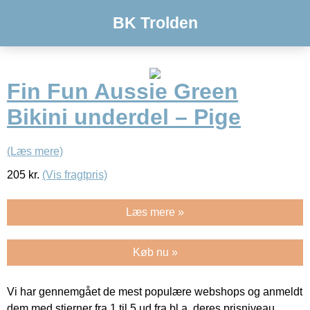
BK Trolden
Fin Fun Aussie Green
Bikini underdel – Pige
(Læs mere)
205
kr.
(Vis fragtpris)
Læs mere »
Køb nu »
Vi har gennemgået de mest populære webshops og anmeldt
dem med stjerner fra 1 til 5 ud fra bl.a. deres prisniveau,