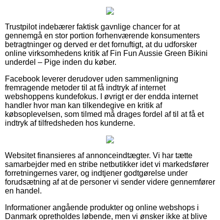
Trustpilot indebærer faktisk gavnlige chancer for at
gennemgå en stor portion forhenværende konsumenters
betragtninger og derved er det fornuftigt, at du udforsker
online virksomhedens kritik af Fin Fun Aussie Green Bikini
underdel – Pige inden du køber.
Facebook leverer derudover uden sammenligning
fremragende metoder til at få indtryk af internet
webshoppens kundefokus. I øvrigt er der endda internet
handler hvor man kan tilkendegive en kritik af
købsoplevelsen, som tilmed må drages fordel af til at få et
indtryk af tilfredsheden hos kunderne.
Websitet finansieres af annonceindtægter. Vi har tætte
samarbejder med en stribe netbutikker idet vi markedsfører
forretningernes varer, og indtjener godtgørelse under
forudsætning af at de personer vi sender videre gennemfører
en handel.
Informationer angående produkter og online webshops i
Danmark opretholdes løbende, men vi ønsker ikke at blive