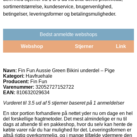
sortimentstørrelse, kundeservice, brugervenlighed,
betingelser, leveringsformer og betalingsmuligheder.
Bedst anmeldte webshops
Webshop
Stjerner
Link
Navn:
Fin Fun Aussie Green Bikini underdel – Pige
Kategori:
Havfruehale
Producent:
Fin Fun
Varenummer:
32052727152722
EAN:
810632029634
Vurderet til
3.5
ud af 5 stjerner baseret på
1
anmeldelser
En stor portion forhandlere på nettet yder nu om dage en hel
del forskellige fragtmetoder. Det mest almindelige er nu til
dags at afsende til en pakkeshop, hvor du selv kan hente de
købte varer når du har mulighed for det. Leveringsformen er
altså rigtig overkommelig, og i mange tilfælde ydermere den