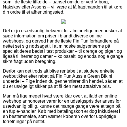
som i de fleste tilfælde – uanset om du er ved Viborg,
Nakskov eller Assens – vil være at få fragtmanden til at køre
din ordre til et afhentningssted.
Det er jo usædvanlig bekvemt for almindelige mennesker at
søge information om priser i blandt diverse online
webshops, og derved har de fleste Fin Fun forhandlere på
nettet set sig nødsaget til at mindske salgspriserne på
specielt deres bedst i test produkter – til drenge og piger, og
ligeså til herrer og damer – kolossalt, og endda nogle gange
sikre fragt uden beregning.
Derfor kan det trods alt blive rentabelt at studere enkelte
webbutikker efter rabat på Fin Fun Aussie Green Bikini
underdel – Pige inden du gennemfører din handel, sådan at
du er usvigeligt sikker på at få den mest attraktive pris.
Man må lige meget hvad være klar over, at ifald en online
webshop annoncerer varer for en udsalgspris der anses for
usædvanlig billig, kunne det mange gange være et tegn på
en fup e-handler. Køb med betalingskort er dog inkluderet i
en bestemmelse, som værner køberen overfor uoprigtige
forretninger på nettet.