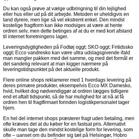
Du kan også prøve at vælge udbringning til din lejlighed
eller hus eller ud på dit arbejde. Metoden er uheldigvis en
tand dyrere, men lige så vel ekstremt enkel. Den mindst
kostelige fragtform kan ikke modsiges at være at hente
ordren selv, men dette betinges af at du er med kort afstand
til internet forretningens lager.
Leveringsdygtigheden på Fodtøj oggt; SKO oggt; Fritidssko
oggt; Ecco vandresko kan være ultra udslagsgivende ifald
man mangler pakken med det samme, og med det formål er
det sandelig relevant at man kigger nærmere på
leveringstidspunktet på det aktuelle produkt.
Flere online shops reklamerer med 1 hverdags levering på
deres primære produkter, eksempelvis Ecco MX Damesko,
hvid, hvilket dog nødvendiggør at ordren lægges tidligere
end et aftalt tidspunkt, så de har mulighed for at nå at få
ordren hen til fragtfirmaet forinden logistikpersonalet tager
hjem.
En hel del internet shops præsterer fragt uden betaling, men
ofte kræves det at du køber for en fastsat pris. Alternativt
skulle man tage den mindst kostelige form for levering, som
ofte – uanset om du befinder sig tæt på Helsingør, Hobro