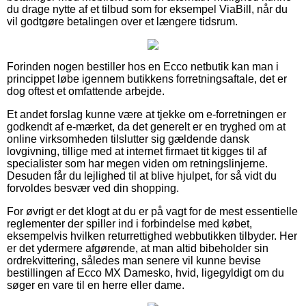
du drage nytte af et tilbud som for eksempel ViaBill, når du
vil godtgøre betalingen over et længere tidsrum.
Forinden nogen bestiller hos en Ecco netbutik kan man i
princippet løbe igennem butikkens forretningsaftale, det er
dog oftest et omfattende arbejde.
Et andet forslag kunne være at tjekke om e-forretningen er
godkendt af e-mærket, da det generelt er en tryghed om at
online virksomheden tilslutter sig gældende dansk
lovgivning, tillige med at internet firmaet tit kigges til af
specialister som har megen viden om retningslinjerne.
Desuden får du lejlighed til at blive hjulpet, for så vidt du
forvoldes besvær ved din shopping.
For øvrigt er det klogt at du er på vagt for de mest essentielle
reglementer der spiller ind i forbindelse med købet,
eksempelvis hvilken returrettighed webbutikken tilbyder. Her
er det ydermere afgørende, at man altid bibeholder sin
ordrekvittering, således man senere vil kunne bevise
bestillingen af Ecco MX Damesko, hvid, ligegyldigt om du
søger en vare til en herre eller dame.