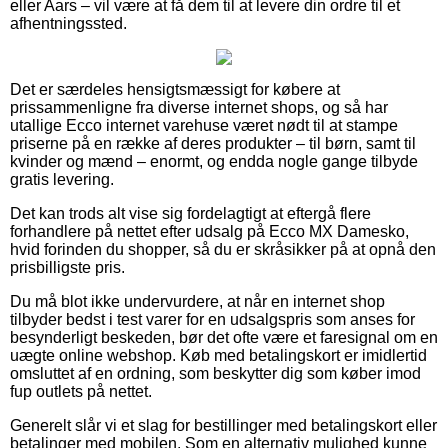
eller Aars – vil være at få dem til at levere din ordre til et
afhentningssted.
Det er særdeles hensigtsmæssigt for købere at
prissammenligne fra diverse internet shops, og så har
utallige Ecco internet varehuse været nødt til at stampe
priserne på en række af deres produkter – til børn, samt til
kvinder og mænd – enormt, og endda nogle gange tilbyde
gratis levering.
Det kan trods alt vise sig fordelagtigt at eftergå flere
forhandlere på nettet efter udsalg på Ecco MX Damesko,
hvid forinden du shopper, så du er skråsikker på at opnå den
prisbilligste pris.
Du må blot ikke undervurdere, at når en internet shop
tilbyder bedst i test varer for en udsalgspris som anses for
besynderligt beskeden, bør det ofte være et faresignal om en
uægte online webshop. Køb med betalingskort er imidlertid
omsluttet af en ordning, som beskytter dig som køber imod
fup outlets på nettet.
Generelt slår vi et slag for bestillinger med betalingskort eller
betalinger med mobilen. Som en alternativ mulighed kunne