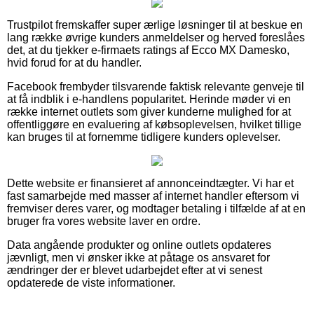
Trustpilot fremskaffer super ærlige løsninger til at beskue en
lang række øvrige kunders anmeldelser og herved foreslåes
det, at du tjekker e-firmaets ratings af Ecco MX Damesko,
hvid forud for at du handler.
Facebook frembyder tilsvarende faktisk relevante genveje til
at få indblik i e-handlens popularitet. Herinde møder vi en
række internet outlets som giver kunderne mulighed for at
offentliggøre en evaluering af købsoplevelsen, hvilket tillige
kan bruges til at fornemme tidligere kunders oplevelser.
Dette website er finansieret af annonceindtægter. Vi har et
fast samarbejde med masser af internet handler eftersom vi
fremviser deres varer, og modtager betaling i tilfælde af at en
bruger fra vores website laver en ordre.
Data angående produkter og online outlets opdateres
jævnligt, men vi ønsker ikke at påtage os ansvaret for
ændringer der er blevet udarbejdet efter at vi senest
opdaterede de viste informationer.