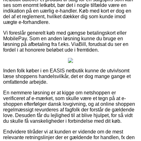
ses som enormt letkøbt, bør det i nogle tilfælde være en
indikation på en uærlig e-handler. Køb med kort er dog en
del af et reglement, hvilket dækker dig som kunde imod
uægte e-forhandlere.
Vi foreslår generelt køb med gængse betalingskort eller
MobilePay. Som en anden løsning kunne du bruge en
løsning på afbetaling fra f.eks. ViaBill, forudsat du ser en
fordel i at honorere beløbet ude i fremtiden.
Inden folk køber i en EASIS netbutik kunne de utvivlsomt
læse shoppens handelsvilkår, det er dog mange gange et
omfattende arbejde.
En nemmere løsning er at kigge om netshoppen er
verificeret af e-mærket, som skulle være et tegn på at e-
shoppen efterfølger dansk lovgivning, og at online shoppen
regelmæssigt revurderes af fagfolk der forstår de gældende
love. Desuden får du lejlighed til at blive hjulpet, for så vidt
du skulle få vanskeligheder i forbindelse med dit køb.
Endvidere tilråder vi at kunden er vidende om de mest
relevante retningslinjer der er gældende for handlen, fx den