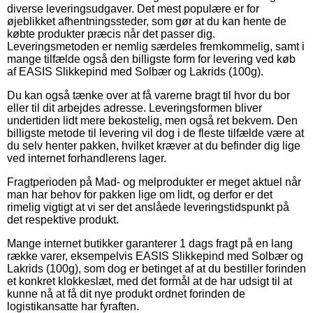
diverse leveringsudgaver. Det mest populære er for
øjeblikket afhentningssteder, som gør at du kan hente de
købte produkter præcis når det passer dig.
Leveringsmetoden er nemlig særdeles fremkommelig, samt i
mange tilfælde også den billigste form for levering ved køb
af EASIS Slikkepind med Solbær og Lakrids (100g).
Du kan også tænke over at få varerne bragt til hvor du bor
eller til dit arbejdes adresse. Leveringsformen bliver
undertiden lidt mere bekostelig, men også ret bekvem. Den
billigste metode til levering vil dog i de fleste tilfælde være at
du selv henter pakken, hvilket kræver at du befinder dig lige
ved internet forhandlerens lager.
Fragtperioden på Mad- og melprodukter er meget aktuel når
man har behov for pakken lige om lidt, og derfor er det
rimelig vigtigt at vi ser det anslåede leveringstidspunkt på
det respektive produkt.
Mange internet butikker garanterer 1 dags fragt på en lang
række varer, eksempelvis EASIS Slikkepind med Solbær og
Lakrids (100g), som dog er betinget af at du bestiller forinden
et konkret klokkeslæt, med det formål at de har udsigt til at
kunne nå at få dit nye produkt ordnet forinden de
logistikansatte har fyraften.