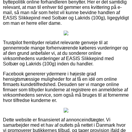
byttepolitik online forhandleren benytter. Her er det samtidig
relevant, at man til enhver tid gemmer ens kvittering på e-
mail, så man når som helst vil kunne bevidne handlen af
EASIS Slikkepind med Solbær og Lakrids (100g), ligegyldigt
om man er herre eller dame.
Trustpilot frembyder relativt relevante genveje til at
gennemrode mange forhenværende køberes vurderinger og
af den grund anbefaler vi, at du sonderer online
virksomhedens vurderinger af EASIS Slikkepind med
Solbær og Lakrids (100g) inden du handler.
Facebook genererer ydermere i højeste grad
hensigtsmæssige muligheder for at få en idé om online
firmaets kundetilfredshed. Desuden ser vi mange online
firmaer som tilbyder kunderne at registrere en anmeldelse af
virksomhedens service, som også må bruges til at fornemme
hvor tilfredse kunderne er.
Dette website er finansieret af annonceindtægter. Vi
samarbejder med et hav af outlets på nettet i Danmark hvor
vi promoverer butikkernes tilbud, og tager provision ifald de