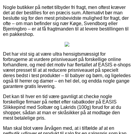
Nogle butikker på nettet tilbyder fri fragt, men oftest kræver
det at der bestilles for en præcis sum. Alternativt bør man
beslutte sig for den mest prisbevidste mulighed for fragt, der
ofte – om man befinder sig nær Køge, Svendborg eller
Bjerringbro – er at få fragtmanden til at levere bestillingen til
en pakkeshop.
Det har vist sig at være ultra hensigtsmæssigt for
forbrugerne at vurdere prisniveauet på forskellige online
forhandlere, og med det motiv har flertallet af EASIS e-shops
været presset til at at reducere prisniveauet på specielt
deres bedst i test produkter – til babyer og børn, og ligeledes
også til herrer og damer – en hel del, og endda nogle gange
garantere gratis levering.
Det kan til hver en tid være gavnligt at checke nogle
forskellige firmaer på nettet efter rabatkoder på EASIS
Slikkepind med Solbær og Lakrids (100g) forud for at du
shopper, sådan at man er skråsikker på at modtage den
mest betalelige pris.
Man skal blot være årvågen med, at i tilfælde af at en
netbutik udlover et produkt til salg for en salgspris som kan