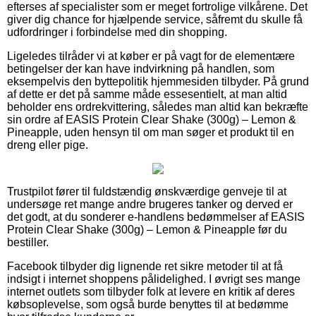
efterses af specialister som er meget fortrolige vilkårene. Det
giver dig chance for hjælpende service, såfremt du skulle få
udfordringer i forbindelse med din shopping.
Ligeledes tilråder vi at køber er på vagt for de elementære
betingelser der kan have indvirkning på handlen, som
eksempelvis den byttepolitik hjemmesiden tilbyder. På grund
af dette er det på samme måde essesentielt, at man altid
beholder ens ordrekvittering, således man altid kan bekræfte
sin ordre af EASIS Protein Clear Shake (300g) – Lemon &
Pineapple, uden hensyn til om man søger et produkt til en
dreng eller pige.
Trustpilot fører til fuldstændig ønskværdige genveje til at
undersøge ret mange andre brugeres tanker og derved er
det godt, at du sonderer e-handlens bedømmelser af EASIS
Protein Clear Shake (300g) – Lemon & Pineapple før du
bestiller.
Facebook tilbyder dig lignende ret sikre metoder til at få
indsigt i internet shoppens pålidelighed. I øvrigt ses mange
internet outlets som tilbyder folk at levere en kritik af deres
købsoplevelse, som også burde benyttes til at bedømme