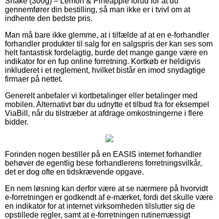
Shake (300g) – Lemon & Pineapple forud for at du
gennemfører din bestilling, så man ikke er i tvivl om at
indhente den bedste pris.
Man må bare ikke glemme, at i tilfælde af at en e-forhandler
forhandler produkter til salg for en salgspris der kan ses som
helt fantastisk fordelagtig, burde det mange gange være en
indikator for en fup online forretning. Kortkøb er heldigvis
inkluderet i et reglement, hvilket bistår en imod snydagtige
firmaer på nettet.
Generelt anbefaler vi kortbetalinger eller betalinger med
mobilen. Alternativt bør du udnytte et tilbud fra for eksempel
ViaBill, når du tilstræber at afdrage omkostningerne i flere
bidder.
Forinden nogen bestiller på en EASIS internet forhandler
behøver de egentlig bese forhandlerens forretningsvilkår,
det er dog ofte en tidskrævende opgave.
En nem løsning kan derfor være at se nærmere på hvorvidt
e-forretningen er godkendt af e-mærket, fordi det skulle være
en indikator for at internet virksomheden tilslutter sig de
opstillede regler, samt at e-forretningen rutinemæssigt