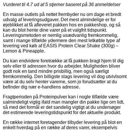
Vurderet til
4.7
ud af 5 stjerner baseret på
36
anmeldelser
En masse outlets på nettet frembyder nu om dage et bredt
udvalg af leveringsudgaver. Det mest almindelige er for
øjeblikket at få afleveret pakken hos en pakkeshop, og så
kan du blot hente dine varer på et valgfrit tidspunkt.
Leveringsmetoden er nemlig usædvanlig fremkommelig,
samt i mange tilfælde ydermere den mest letkøbte type af
levering ved køb af EASIS Protein Clear Shake (300g) –
Lemon & Pineapple.
Du kan endvidere foretrække at få pakken bragt hjem til dig
selv eller til adressen hvor du arbejder. Muligheden bliver
godt nok en tand mindre prisbillig, men også særligt
fremkommelig. Den billigste slags levering vil dog utvivlsomt
være at du selv henter varerne, som jo forudsætter at du
befinder dig nær e-handlens adresse.
Fragtperioden på Proteinpulver kan i nogle tilfælde være
ualmindeligt vigtig ifald man mangler din pakke lige om lidt,
så med det formål er det sandelig vigtigt at du undersøger
det estimerede leveringstidspunkt for det aktuelle produkt.
En række internet foretagender tilbyder levering på blot en
enkelt hverdag på en række af deres varer, eksempelvis