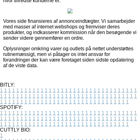
hvor tilfredse kunderne er.
Vores side finansieres af annonceindtægter. Vi samarbejder
med masser af internet webshops og fremviser deres
produkter, og indkasserer kommission når den besøgende vi
sender videre gennemfører en ordre.
Oplysninger omkring varer og outlets på nettet understøttes
rutinemæssigt, men vi påtager os intet ansvar for
forandringer der kan være foretaget siden sidste opdatering
af de viste data.
BITLY:
1
1
1
1
1
1
1
1
1
1
1
1
1
1
1
1
1
1
1
1
1
1
1
1
1
1
1
1
1
1
1
1
1
1
1
1
1
1
1
1
1
1
1
1
1
1
1
1
1
1
1
1
1
1
1
1
1
1
1
1
1
1
1
1
1
1
1
1
1
1
1
1
1
1
1
1
1
1
1
1
1
1
1
1
1
1
1
1
1
1
1
1
1
1
1
1
1
1
1
1
SPOTIFY:
1
1
1
1
1
1
1
1
1
1
1
1
1
1
1
1
1
1
1
1
1
1
1
1
1
1
1
1
1
1
1
1
1
1
1
1
1
1
1
1
1
1
1
1
1
1
1
1
1
1
1
1
1
1
1
1
1
1
1
1
1
1
1
1
1
1
1
1
1
1
1
1
1
1
1
1
1
1
1
1
1
1
1
1
1
1
1
1
1
1
1
1
1
1
1
1
1
1
1
1
CUTTLY BIO:
1