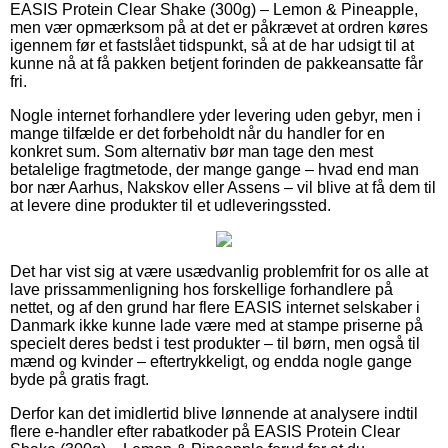
EASIS Protein Clear Shake (300g) – Lemon & Pineapple,
men vær opmærksom på at det er påkrævet at ordren køres
igennem før et fastslået tidspunkt, så at de har udsigt til at
kunne nå at få pakken betjent forinden de pakkeansatte får
fri.
Nogle internet forhandlere yder levering uden gebyr, men i
mange tilfælde er det forbeholdt når du handler for en
konkret sum. Som alternativ bør man tage den mest
betalelige fragtmetode, der mange gange – hvad end man
bor nær Aarhus, Nakskov eller Assens – vil blive at få dem til
at levere dine produkter til et udleveringssted.
Det har vist sig at være usædvanlig problemfrit for os alle at
lave prissammenligning hos forskellige forhandlere på
nettet, og af den grund har flere EASIS internet selskaber i
Danmark ikke kunne lade være med at stampe priserne på
specielt deres bedst i test produkter – til børn, men også til
mænd og kvinder – eftertrykkeligt, og endda nogle gange
byde på gratis fragt.
Derfor kan det imidlertid blive lønnende at analysere indtil
flere e-handler efter rabatkoder på EASIS Protein Clear