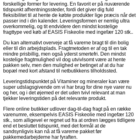
forskellige former for levering. En favorit er på nuværende
tidspunkt afhentningssteder, fordi det giver dig fuld
fleksibilitet til at hente de købte produkter lige præcis når det
passer ind i din kalender. Leveringsformen er nemlig ultra
overkommelig, og tit endvidere den mindst kostelige
fragttype ved køb af EASIS Fiskeolie med ingefær 120 stk..
Du kan alternativt overveje at få varerne bragt til din bolig
eller til din arbejdsplads. Fragtmetoden er af og til en tak
mindre prisbillig, men også yderst smertefri. Den mindst
kostelige fragtmulighed vil dog utvivlsomt være at hente
pakken selv, men den mulighed er betinget af at du har
bopæl med kort afstand til netbutikkens tilholdssted.
Leveringstidspunktet på Vitaminer og mineraler kan være
super udslagsgivende om vi har brug for dine nye varer nu
og her, og i det øjemed er det uden tvivl relevant at man
tjekker leveringstiden på det relevante produkt.
Flere online butikker udlover dag-til-dag fragt på en række
varenumre, eksempelvis EASIS Fiskeolie med ingefær 120
stk., som alligevel er regnet ud fra at ordren lægges tidligere
end et besluttet tidspunkt, med det formål at de
sandsynligvis kan nå at få varerne pakket før
pakkemedarbejderne har fyraften.