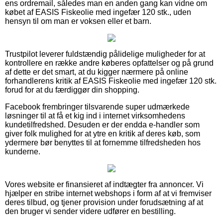
ens ordremail, således man en anden gang kan vidne om
købet af EASIS Fiskeolie med ingefær 120 stk., uden
hensyn til om man er voksen eller et barn.
Trustpilot leverer fuldstændig pålidelige muligheder for at
kontrollere en række andre køberes opfattelser og på grund
af dette er det smart, at du kigger nærmere på online
forhandlerens kritik af EASIS Fiskeolie med ingefær 120 stk.
forud for at du færdiggør din shopping.
Facebook frembringer tilsvarende super udmærkede
løsninger til at få et kig ind i internet virksomhedens
kundetilfredshed. Desuden er der endda e-handler som
giver folk mulighed for at ytre en kritik af deres køb, som
ydermere bør benyttes til at fornemme tilfredsheden hos
kunderne.
Vores website er finansieret af indtægter fra annoncer. Vi
hjælper en stribe internet webshops i form af at vi fremviser
deres tilbud, og tjener provision under forudsætning af at
den bruger vi sender videre udfører en bestilling.