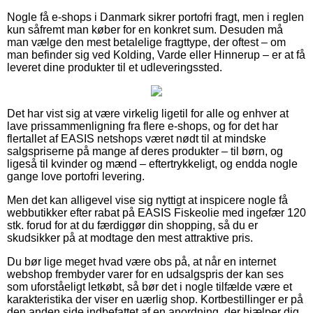
Nogle få e-shops i Danmark sikrer portofri fragt, men i reglen
kun såfremt man køber for en konkret sum. Desuden må
man vælge den mest betalelige fragttype, der oftest – om
man befinder sig ved Kolding, Varde eller Hinnerup – er at få
leveret dine produkter til et udleveringssted.
Det har vist sig at være virkelig ligetil for alle og enhver at
lave prissammenligning fra flere e-shops, og for det har
flertallet af EASIS netshops været nødt til at mindske
salgspriserne på mange af deres produkter – til børn, og
ligeså til kvinder og mænd – eftertrykkeligt, og endda nogle
gange love portofri levering.
Men det kan alligevel vise sig nyttigt at inspicere nogle få
webbutikker efter rabat på EASIS Fiskeolie med ingefær 120
stk. forud for at du færdiggør din shopping, så du er
skudsikker på at modtage den mest attraktive pris.
Du bør lige meget hvad være obs på, at når en internet
webshop frembyder varer for en udsalgspris der kan ses
som uforståeligt letkøbt, så bør det i nogle tilfælde være et
karakteristika der viser en uærlig shop. Kortbestillinger er på
den anden side indbefattet af en anordning, der hjælper dig