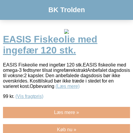
BK Trolden
EASIS Fiskeolie med
ingefær 120 stk.
EASIS Fiskeolie med ingefær 120 stk.EASIS fiskeolie med
omega-3 fedtsyrer tilsat ingrefærekstraktAnbefalet dagsdosis
til voksne:2 kapsler. Den anbefalede dagsdosis bør ikke
overskrides. Kosttilskud bør ikke træde i stedet for en
varieret kost.Opbevaring
(Læs mere)
99
kr.
(Vis fragtpris)
Læs mere »
Køb nu »