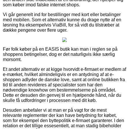
som køber imod falske internet shops.
Vi går generelt ind for bestillinger med kort eller betalinger
med mobilen. Som et alternativ kunne du drage nytte af en
løsning fra eksempelvis ViaBill, for så vidt du tilstræber at
dække pengene over flere uger.
Før folk køber på en EASIS butik kan man i reglen se på
shoppens betingelser, dog er det naturligvis ikke særlig
morsomt.
Et andet alternativ er at kigge hvorvidt e-firmaet er medlem af
e-mærket, hvilket almindeligvis er en antydning af at e-
shoppen adlyder de danske love, samt at online butikken fra
tid til anden revideres af specialister som har den
nødvendige knowhow om bestemmelserne på området.
Dette er desuden din genvej til en hjælpende hånd, når du
skulle få udfordringer i processen med dit køb.
Desuden anbefaler vi at man er på vagt for de mest
relevante reglementer der kan have betydning for købet,
som for eksempel den byttepolitik e-firmaet garanterer. I den
relation er det tillige essesentielt, at man stadig bibeholder