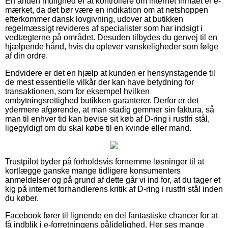
En anden mulighed er at kontrollere om internet firmaet er e-
mærket, da det bør være en indikation om at netshoppen
efterkommer dansk lovgivning, udover at butikken
regelmæssigt revideres af specialister som har indsigt i
vedtægterne på området. Desuden tilbydes du genvej til en
hjælpende hånd, hvis du oplever vanskeligheder som følge
af din ordre.
Endvidere er det en hjælp at kunden er hensynstagende til
de mest essentielle vilkår der kan have betydning for
transaktionen, som for eksempel hvilken
ombytningsrettighed butikken garanterer. Derfor er det
ydermere afgørende, at man stadig gemmer sin faktura, så
man til enhver tid kan bevise sit køb af D-ring i rustfri stål,
ligegyldigt om du skal købe til en kvinde eller mand.
Trustpilot byder på forholdsvis fornemme løsninger til at
kortlægge ganske mange tidligere konsumenters
anmeldelser og på grund af dette går vi ind for, at du tager et
kig på internet forhandlerens kritik af D-ring i rustfri stål inden
du køber.
Facebook fører til lignende en del fantastiske chancer for at
få indblik i e-forretningens pålidelighed. Her ses mange