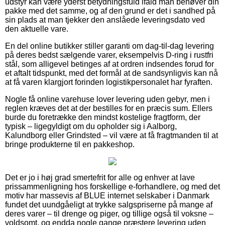
udstyr kan være yderst betydningsfuld ifald man behøver din
pakke med det samme, og af den grund er det i sandhed på
sin plads at man tjekker den anslåede leveringsdato ved
den aktuelle vare.
En del online butikker stiller garanti om dag-til-dag levering
på deres bedst sælgende varer, eksempelvis D-ring i rustfri
stål, som alligevel betinges af at ordren indsendes forud for
et aftalt tidspunkt, med det formål at de sandsynligvis kan nå
at få varen klargjort forinden logistikpersonalet har fyraften.
Nogle få online varehuse lover levering uden gebyr, men i
reglen kræves det at der bestilles for en præcis sum. Ellers
burde du foretrække den mindst kostelige fragtform, der
typisk – ligegyldigt om du opholder sig i Aalborg,
Kalundborg eller Grindsted – vil være at få fragtmanden til at
bringe produkterne til en pakkeshop.
Det er jo i høj grad smertefrit for alle og enhver at lave
prissammenligning hos forskellige e-forhandlere, og med det
motiv har massevis af BLUE internet selskaber i Danmark
fundet det uundgåeligt at trykke salgspriserne på mange af
deres varer – til drenge og piger, og tillige også til voksne –
voldsomt, og endda nogle gange præstere levering uden