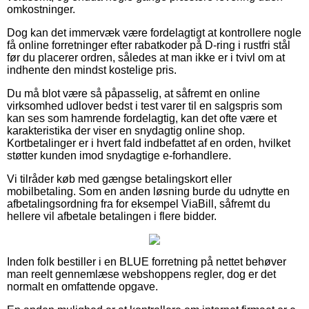
omkostninger.
Dog kan det immervæk være fordelagtigt at kontrollere nogle
få online forretninger efter rabatkoder på D-ring i rustfri stål
før du placerer ordren, således at man ikke er i tvivl om at
indhente den mindst kostelige pris.
Du må blot være så påpasselig, at såfremt en online
virksomhed udlover bedst i test varer til en salgspris som
kan ses som hamrende fordelagtig, kan det ofte være et
karakteristika der viser en snydagtig online shop.
Kortbetalinger er i hvert fald indbefattet af en orden, hvilket
støtter kunden imod snydagtige e-forhandlere.
Vi tilråder køb med gængse betalingskort eller
mobilbetaling. Som en anden løsning burde du udnytte en
afbetalingsordning fra for eksempel ViaBill, såfremt du
hellere vil afbetale betalingen i flere bidder.
Inden folk bestiller i en BLUE forretning på nettet behøver
man reelt gennemlæse webshoppens regler, dog er det
normalt en omfattende opgave.