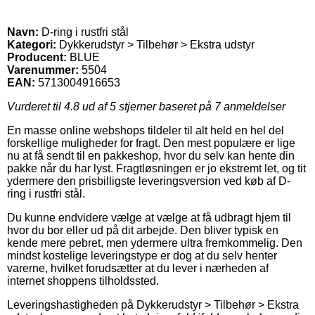
Navn:
D-ring i rustfri stål
Kategori:
Dykkerudstyr > Tilbehør > Ekstra udstyr
Producent:
BLUE
Varenummer:
5504
EAN:
5713004916653
Vurderet til
4.8
ud af 5 stjerner baseret på
7
anmeldelser
En masse online webshops tildeler til alt held en hel del
forskellige muligheder for fragt. Den mest populære er lige
nu at få sendt til en pakkeshop, hvor du selv kan hente din
pakke når du har lyst. Fragtløsningen er jo ekstremt let, og tit
ydermere den prisbilligste leveringsversion ved køb af D-
ring i rustfri stål.
Du kunne endvidere vælge at vælge at få udbragt hjem til
hvor du bor eller ud på dit arbejde. Den bliver typisk en
kende mere pebret, men ydermere ultra fremkommelig. Den
mindst kostelige leveringstype er dog at du selv henter
varerne, hvilket forudsætter at du lever i nærheden af
internet shoppens tilholdssted.
Leveringshastigheden på Dykkerudstyr > Tilbehør > Ekstra