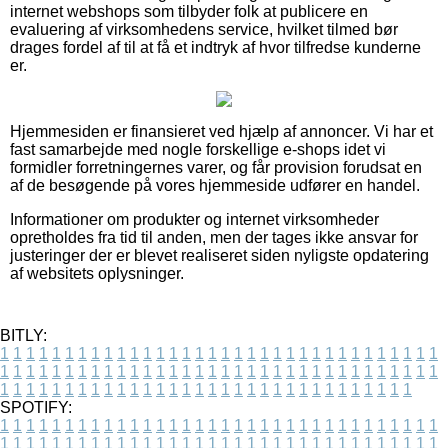
internet webshops som tilbyder folk at publicere en
evaluering af virksomhedens service, hvilket tilmed bør
drages fordel af til at få et indtryk af hvor tilfredse kunderne
er.
Hjemmesiden er finansieret ved hjælp af annoncer. Vi har et
fast samarbejde med nogle forskellige e-shops idet vi
formidler forretningernes varer, og får provision forudsat en
af de besøgende på vores hjemmeside udfører en handel.
Informationer om produkter og internet virksomheder
opretholdes fra tid til anden, men der tages ikke ansvar for
justeringer der er blevet realiseret siden nyligste opdatering
af websitets oplysninger.
BITLY:
1
1
1
1
1
1
1
1
1
1
1
1
1
1
1
1
1
1
1
1
1
1
1
1
1
1
1
1
1
1
1
1
1
1
1
1
1
1
1
1
1
1
1
1
1
1
1
1
1
1
1
1
1
1
1
1
1
1
1
1
1
1
1
1
1
1
1
1
1
1
1
1
1
1
1
1
1
1
1
1
1
1
1
1
1
1
1
1
1
1
1
1
1
1
1
1
1
1
1
1
SPOTIFY:
1
1
1
1
1
1
1
1
1
1
1
1
1
1
1
1
1
1
1
1
1
1
1
1
1
1
1
1
1
1
1
1
1
1
1
1
1
1
1
1
1
1
1
1
1
1
1
1
1
1
1
1
1
1
1
1
1
1
1
1
1
1
1
1
1
1
1
1