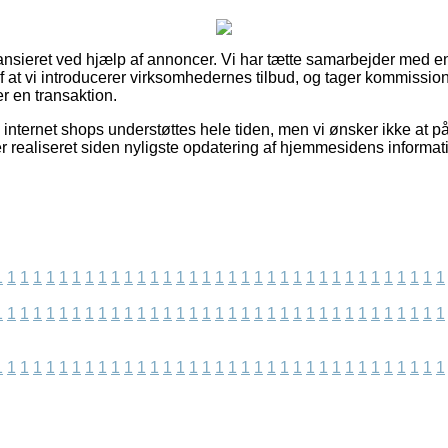
nsieret ved hjælp af annoncer. Vi har tætte samarbejder med en
f at vi introducerer virksomhedernes tilbud, og tager kommission
 en transaktion.
internet shops understøttes hele tiden, men vi ønsker ikke at p
er realiseret siden nyligste opdatering af hjemmesidens informat
1
1
1
1
1
1
1
1
1
1
1
1
1
1
1
1
1
1
1
1
1
1
1
1
1
1
1
1
1
1
1
1
1
1
1
1
1
1
1
1
1
1
1
1
1
1
1
1
1
1
1
1
1
1
1
1
1
1
1
1
1
1
1
1
1
1
1
1
1
1
1
1
1
1
1
1
1
1
1
1
1
1
1
1
1
1
1
1
1
1
1
1
1
1
1
1
1
1
1
1
1
1
1
1
1