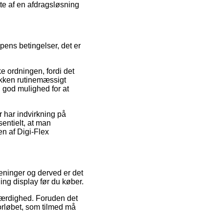
tte af en afdragsløsning
pens betingelser, det er
 ordningen, fordi det
tikken rutinemæssigt
 god mulighed for at
r har indvirkning på
entielt, at man
n af Digi-Flex
meninger og derved er det
ng display før du køber.
oværdighed. Foruden det
orløbet, som tilmed må