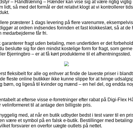
styr – Håndtræning – Hænder kan vise sig at være rigtig vigtig
lidt, så med det formål er det relativt klogt at vi kontrollerer tid
dukt.
dlere præsterer 1 dags levering på flere varenumre, eksempelvi
ggør at ordren indsendes forinden et fast klokkeslæt, så at de h
n medarbejderne får fri.
garanterer fragt uden betaling, men undertiden er det forbehol
 du beslutte sig for den mindst kostelige form for fragt, som ger
r Bjerringbro – er at få kørt produkterne til et afhentningssted.
st fleksibelt for alle og enhver at finde de laveste priser i blandt
 de fleste online butikker ikke kunne slippe for at tvinge udsalg
 og børn, og ligeså til kvinder og mænd – en hel del, og endda 
.
rentabelt at efterse visse e-forretninger efter rabat på Digi-Flex 
elinformeret til at antage den billigste pris.
ggelig med, at når en butik udbyder bedst i test varer til en pri
en være et symbol på en falsk e-butik. Bestillinger med betalingsk
vilket forsvarer en overfor uægte outlets på nettet.