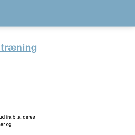
dtræning
 fra bl.a. deres
mer og