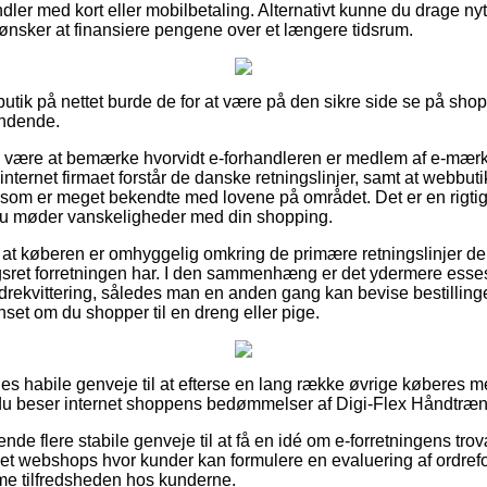
dler med kort eller mobilbetaling. Alternativt kunne du drage ny
 du ønsker at finansiere pengene over et længere tidsrum.
utik på nettet burde de for at være på den sikre side se på shop
ændende.
e være at bemærke hvorvidt e-forhandleren er medlem af e-mærke
internet firmaet forstår de danske retningslinjer, samt at webbu
som er meget bekendte med lovene på området. Det er en rigtig
dt du møder vanskeligheder med din shopping.
r at køberen er omhyggelig omkring de primære retningslinjer de
ngsret forretningen har. I den sammenhæng er det ydermere esses
drekvittering, således man en anden gang kan bevise bestillinge
set om du shopper til en dreng eller pige.
les habile genveje til at efterse en lang række øvrige køberes 
du beser internet shoppens bedømmelser af Digi-Flex Håndtræni
ende flere stabile genveje til at få en idé om e-forretningens tr
et webshops hvor kunder kan formulere en evaluering af ordref
mme tilfredsheden hos kunderne.