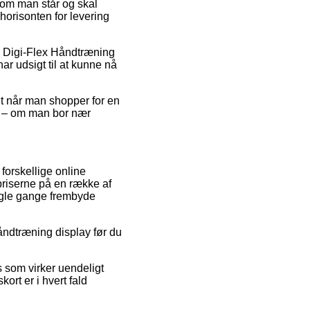
 om man står og skal
shorisonten for levering
s Digi-Flex Håndtræning
ar udsigt til at kunne nå
dt når man shopper for en
ne – om man bor nær
 forskellige online
spriserne på en række af
nogle gange frembyde
Håndtræning display før du
s som virker uendeligt
ort er i hvert fald