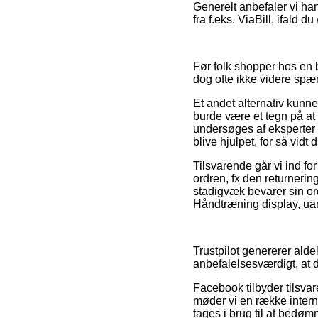
Generelt anbefaler vi han
fra f.eks. ViaBill, ifald
Før folk shopper hos en b
dog ofte ikke videre sp
Et andet alternativ kunn
burde være et tegn på at 
undersøges af eksperter 
blive hjulpet, for så vi
Tilsvarende går vi ind fo
ordren, fx den returneri
stadigvæk bevarer sin or
Håndtræning display, uan
Trustpilot genererer alde
anbefalelsesværdigt, at 
Facebook tilbyder tilsvar
møder vi en række intern
tages i brug til at bedø