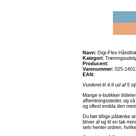
Navn:
Digi-Flex Håndtræ
Kategori:
Træningsudsty
Producent:
Varenummer:
025-1401
EAN:
Vurderet til
4.9
ud af 5 st
Mange e-butikker tildeler 
afhentningssteder, og så
og oftest endda den mest
Du bør tillige påtænke at 
bliver af og til en tak mi
selv henter ordren, hvilk