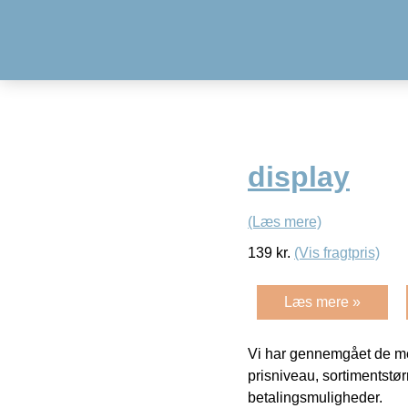
display
(Læs mere)
139
kr.
(Vis fragtpris)
Læs mere »
Vi har gennemgået de mes
prisniveau, sortimentstø
betalingsmuligheder.