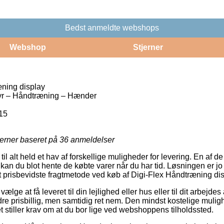
Bedst anmeldte webshops
Webshop
Stjerner
ning display
r – Håndtræning – Hænder
15
jerner baseret på
36
anmeldelser
til alt held et hav af forskellige muligheder for levering. En af d
 kan du blot hente de købte varer når du har tid. Løsningen er j
 prisbevidste fragtmetode ved køb af Digi-Flex Håndtræning dis
vælge at få leveret til din lejlighed eller hus eller til dit arbejd
ndre prisbillig, men samtidig ret nem. Den mindst kostelige muligh
et stiller krav om at du bor lige ved webshoppens tilholdssted.