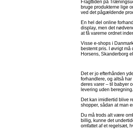
Fragttiden på Træningsud
bruge produkterne lige om 
ved det pågældende pro
En hel del online forhan
display, men det nødvendi
at få varerne ordnet inde
Visse e-shops i Danmark 
bestemt pris. I øvrigt må
Horsens, Skanderborg elle
Det er jo efterhånden yder
forhandlere, og altså har
deres varer – til babyer
levering uden beregning
Det kan imidlertid blive 
shopper, sådan at man er v
Du må trods alt være omhy
billig, kunne det undertid
omfattet af et regelsæt, h