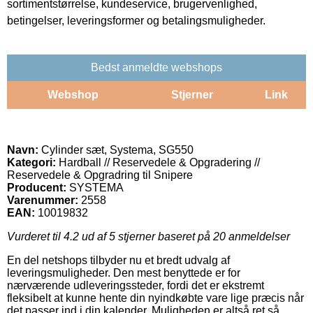
sortimentstørrelse, kundeservice, brugervenlighed,
betingelser, leveringsformer og betalingsmuligheder.
Bedst anmeldte webshops
Webshop
Stjerner
Link
Navn:
Cylinder sæt, Systema, SG550
Kategori:
Hardball // Reservedele & Opgradering //
Reservedele & Opgradring til Snipere
Producent:
SYSTEMA
Varenummer:
2558
EAN:
10019832
Vurderet til
4.2
ud af 5 stjerner baseret på
20
anmeldelser
En del netshops tilbyder nu et bredt udvalg af
leveringsmuligheder. Den mest benyttede er for
nærværende udleveringssteder, fordi det er ekstremt
fleksibelt at kunne hente din nyindkøbte vare lige præcis når
det passer ind i din kalender. Muligheden er altså ret så