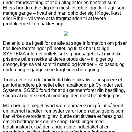
under forudsætning af at du aftager for en bestemt sum.
Ellers bør du udse dig den mest letkøbte form for fragt, som
mange gange – hvad end man opholder sig i Køge, Ikast
eller Ribe – vil være at få fragtmanden til at levere
produkterne til en pakkeshop.
Det er jo ultra ligetil for os alle at søge information om priser
hos flere forretninger på nettet, og til tak har utallige
SYSTEMA internet outlets set sig nødsaget til at mindske
priserne på en række af deres produkter – til piger og
drenge, lige så vel som til mænd og kvinder – kolossalt, og
endda nogle gange sikre fragt uden beregning.
Trods dette kan det imidlertid blive lukrativt at inspicere et
par forhandlere på nettet efter rabatkoder på Cylinder sæt,
Systema, SG550 forud for at du gennemfører din bestilling,
sådan at du er sikret at modtage den mest betalelige pris.
Man bør lige meget hvad være opmærksom på, at såfremt
en internet handler frembyder varer for en udsalgspris som
kan virke overordentlig lav, burde det tit være et faresignal
om en bedragerisk online shop. Bestillinger med
betalingskort er på den anden side indbefattet af en