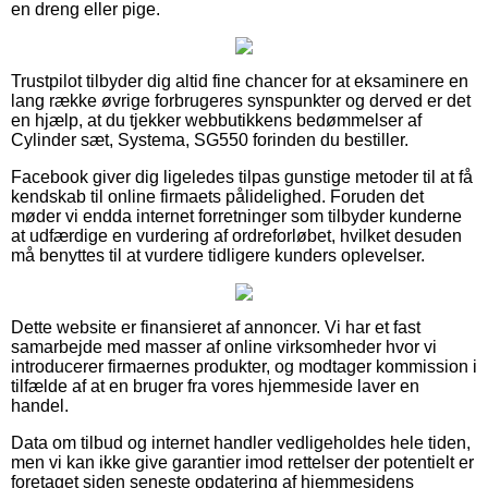
en dreng eller pige.
Trustpilot tilbyder dig altid fine chancer for at eksaminere en
lang række øvrige forbrugeres synspunkter og derved er det
en hjælp, at du tjekker webbutikkens bedømmelser af
Cylinder sæt, Systema, SG550 forinden du bestiller.
Facebook giver dig ligeledes tilpas gunstige metoder til at få
kendskab til online firmaets pålidelighed. Foruden det
møder vi endda internet forretninger som tilbyder kunderne
at udfærdige en vurdering af ordreforløbet, hvilket desuden
må benyttes til at vurdere tidligere kunders oplevelser.
Dette website er finansieret af annoncer. Vi har et fast
samarbejde med masser af online virksomheder hvor vi
introducerer firmaernes produkter, og modtager kommission i
tilfælde af at en bruger fra vores hjemmeside laver en
handel.
Data om tilbud og internet handler vedligeholdes hele tiden,
men vi kan ikke give garantier imod rettelser der potentielt er
foretaget siden seneste opdatering af hjemmesidens