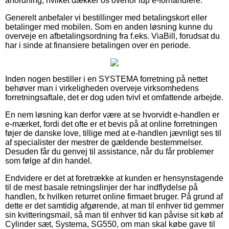
anordning, hvilket dækker os overfor fup e-forhandlere.
Generelt anbefaler vi bestillinger med betalingskort eller
betalinger med mobilen. Som en anden løsning kunne du
overveje en afbetalingsordning fra f.eks. ViaBill, forudsat du
har i sinde at finansiere betalingen over en periode.
Inden nogen bestiller i en SYSTEMA forretning på nettet
behøver man i virkeligheden overveje virksomhedens
forretningsaftale, det er dog uden tvivl et omfattende arbejde.
En nem løsning kan derfor være at se hvorvidt e-handlen er
e-mærket, fordi det ofte er et bevis på at online forretningen
føjer de danske love, tillige med at e-handlen jævnligt ses til
af specialister der mestrer de gældende bestemmelser.
Desuden får du genvej til assistance, når du får problemer
som følge af din handel.
Endvidere er det at foretrække at kunden er hensynstagende
til de mest basale retningslinjer der har indflydelse på
handlen, fx hvilken returret online firmaet bruger. På grund af
dette er det samtidig afgørende, at man til enhver tid gemmer
sin kvitteringsmail, så man til enhver tid kan påvise sit køb af
Cylinder sæt, Systema, SG550, om man skal købe gave til