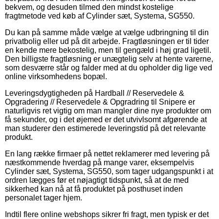
bekvem, og desuden tilmed den mindst kostelige
fragtmetode ved køb af Cylinder sæt, Systema, SG550.
Du kan på samme måde vælge at vælge udbringning til din
privatbolig eller ud på dit arbejde. Fragtløsningen er til tider
en kende mere bekostelig, men til gengæld i høj grad ligetil.
Den billigste fragtløsning er unægtelig selv at hente varerne,
som desværre står og falder med at du opholder dig lige ved
online virksomhedens bopæl.
Leveringsdygtigheden på Hardball // Reservedele &
Opgradering // Reservedele & Opgradring til Snipere er
naturligvis ret vigtig om man mangler dine nye produkter om
få sekunder, og i det øjemed er det utvivlsomt afgørende at
man studerer den estimerede leveringstid på det relevante
produkt.
En lang række firmaer på nettet reklamerer med levering på
næstkommende hverdag på mange varer, eksempelvis
Cylinder sæt, Systema, SG550, som tager udgangspunkt i at
ordren lægges før et nøjagtigt tidspunkt, så at de med
sikkerhed kan nå at få produktet på posthuset inden
personalet tager hjem.
Indtil flere online webshops sikrer fri fragt, men typisk er det