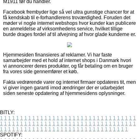
M1911 før du handler.
Facebook frembyder lige så vel ultra gunstige chancer for at
få kendskab til e-forhandlerens troværdighed. Foruden det
møder vi nogle internet webshops hvor kunder kan publicere
en anmeldelse af virksomhedens service, hvilket tillige
burde drages fordel af til afvejning af hvor glade kunderne er.
Hjemmesiden finansieres af reklamer. Vi har faste
samarbejder med et hold af internet shops i Danmark hvori
vi annoncerer deres produkter, og får betaling om en bruger
fra vores side gennemfører et køb.
Fakta vedrørende varer og internet firmaer opdateres tit, men
vi giver ingen garanti imod ændringer der er udarbejdet
siden seneste opdatering af hjemmesidens oplysninger.
BITLY:
1
1
1
1
1
1
1
1
1
1
1
1
1
1
1
1
1
1
1
1
1
1
1
1
1
1
1
1
1
1
1
1
1
1
1
1
1
1
1
1
1
1
1
1
1
1
1
1
1
1
1
1
1
1
1
1
1
1
1
1
1
1
1
1
1
1
1
1
1
1
1
1
1
1
1
1
1
1
1
1
1
1
1
1
1
1
1
1
1
1
1
1
1
1
1
1
1
1
1
1
SPOTIFY: