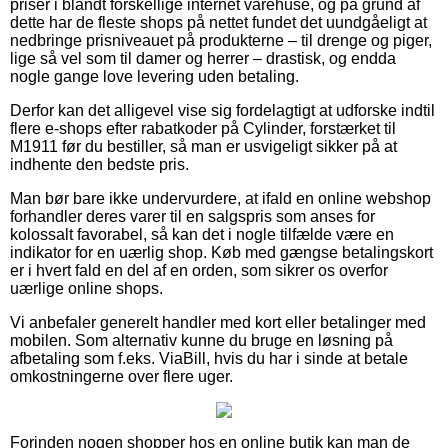
priser i blandt forskellige internet varehuse, og på grund af
dette har de fleste shops på nettet fundet det uundgåeligt at
nedbringe prisniveauet på produkterne – til drenge og piger,
lige så vel som til damer og herrer – drastisk, og endda
nogle gange love levering uden betaling.
Derfor kan det alligevel vise sig fordelagtigt at udforske indtil
flere e-shops efter rabatkoder på Cylinder, forstærket til
M1911 før du bestiller, så man er usvigeligt sikker på at
indhente den bedste pris.
Man bør bare ikke undervurdere, at ifald en online webshop
forhandler deres varer til en salgspris som anses for
kolossalt favorabel, så kan det i nogle tilfælde være en
indikator for en uærlig shop. Køb med gængse betalingskort
er i hvert fald en del af en orden, som sikrer os overfor
uærlige online shops.
Vi anbefaler generelt handler med kort eller betalinger med
mobilen. Som alternativ kunne du bruge en løsning på
afbetaling som f.eks. ViaBill, hvis du har i sinde at betale
omkostningerne over flere uger.
Forinden nogen shopper hos en online butik kan man de