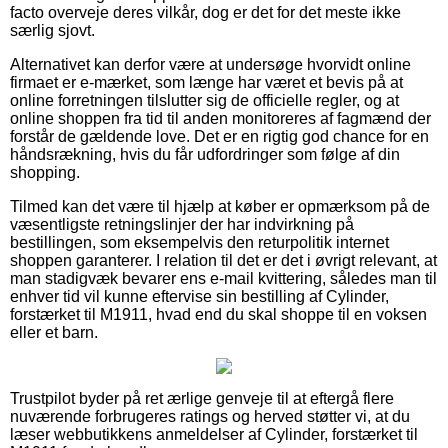
facto overveje deres vilkår, dog er det for det meste ikke
særlig sjovt.
Alternativet kan derfor være at undersøge hvorvidt online
firmaet er e-mærket, som længe har været et bevis på at
online forretningen tilslutter sig de officielle regler, og at
online shoppen fra tid til anden monitoreres af fagmænd der
forstår de gældende love. Det er en rigtig god chance for en
håndsrækning, hvis du får udfordringer som følge af din
shopping.
Tilmed kan det være til hjælp at køber er opmærksom på de
væsentligste retningslinjer der har indvirkning på
bestillingen, som eksempelvis den returpolitik internet
shoppen garanterer. I relation til det er det i øvrigt relevant, at
man stadigvæk bevarer ens e-mail kvittering, således man til
enhver tid vil kunne eftervise sin bestilling af Cylinder,
forstærket til M1911, hvad end du skal shoppe til en voksen
eller et barn.
Trustpilot byder på ret ærlige genveje til at eftergå flere
nuværende forbrugeres ratings og herved støtter vi, at du
læser webbutikkens anmeldelser af Cylinder, forstærket til