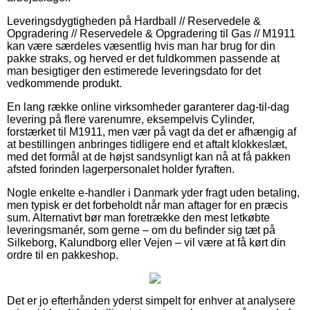
Leveringsdygtigheden på Hardball // Reservedele &
Opgradering // Reservedele & Opgradering til Gas // M1911
kan være særdeles væsentlig hvis man har brug for din
pakke straks, og herved er det fuldkommen passende at
man besigtiger den estimerede leveringsdato for det
vedkommende produkt.
En lang række online virksomheder garanterer dag-til-dag
levering på flere varenumre, eksempelvis Cylinder,
forstærket til M1911, men vær på vagt da det er afhængig af
at bestillingen anbringes tidligere end et aftalt klokkeslæt,
med det formål at de højst sandsynligt kan nå at få pakken
afsted forinden lagerpersonalet holder fyraften.
Nogle enkelte e-handler i Danmark yder fragt uden betaling,
men typisk er det forbeholdt når man aftager for en præcis
sum. Alternativt bør man foretrække den mest letkøbte
leveringsmanér, som gerne – om du befinder sig tæt på
Silkeborg, Kalundborg eller Vejen – vil være at få kørt din
ordre til en pakkeshop.
Det er jo efterhånden yderst simpelt for enhver at analysere