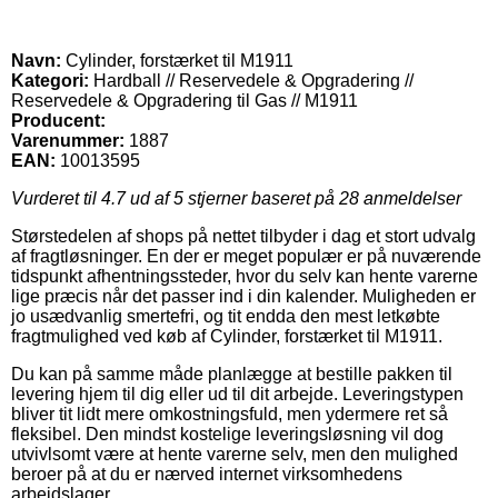
Navn:
Cylinder, forstærket til M1911
Kategori:
Hardball // Reservedele & Opgradering //
Reservedele & Opgradering til Gas // M1911
Producent:
Varenummer:
1887
EAN:
10013595
Vurderet til
4.7
ud af 5 stjerner baseret på
28
anmeldelser
Størstedelen af shops på nettet tilbyder i dag et stort udvalg
af fragtløsninger. En der er meget populær er på nuværende
tidspunkt afhentningssteder, hvor du selv kan hente varerne
lige præcis når det passer ind i din kalender. Muligheden er
jo usædvanlig smertefri, og tit endda den mest letkøbte
fragtmulighed ved køb af Cylinder, forstærket til M1911.
Du kan på samme måde planlægge at bestille pakken til
levering hjem til dig eller ud til dit arbejde. Leveringstypen
bliver tit lidt mere omkostningsfuld, men ydermere ret så
fleksibel. Den mindst kostelige leveringsløsning vil dog
utvivlsomt være at hente varerne selv, men den mulighed
beroer på at du er nærved internet virksomhedens
arbejdslager.